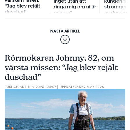
värsta missen:
inget utan att
kunden fic
“Jag blev rejält
ringa mig om ni är
strömgen
duschad”
osäkra”
av dusche
Rörmokaren Johnny, 82, om
värsta missen: “Jag blev rejält
duschad”
PUBLICERAD
1 JUN 2026, 05:08
| UPPDATERAD
29 MAY 2026