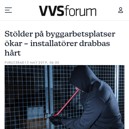
STÖLDER PÅ BYGGARBETSPLATSER ÖKAR – INSTALLATÖRER DRABBAS HÅRT
Stölder på byggarbetsplatser
Prenumerera
ökar – installatörer drabbas
hårt
Hantera prenumeration
PUBLICERAD
15 MAY 2019, 06:00
Lediga jobb
Annonsera
Läs E-tidningen
Om tidningen
Kontakt