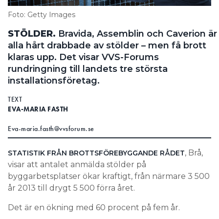
Information om GDPR
Foto: Getty Images
Search for:
STÖLDER.
Bravida, Assemblin och Caverion är
alla hårt drabbade av stölder – men få brott
klaras upp. Det visar VVS-Forums
rundringning till landets tre största
SEARCH
installationsföretag.
TEXT
EVA-MARIA FASTH
Eva-maria.fasth@vvsforum.se
, Brå,
STATISTIK FRÅN BROTTSFÖREBYGGANDE RÅDET
visar att antalet anmälda stölder på
byggarbetsplatser ökar kraftigt, från närmare 3 500
år 2013 till drygt 5 500 förra året.
Det är en ökning med 60 procent på fem år.