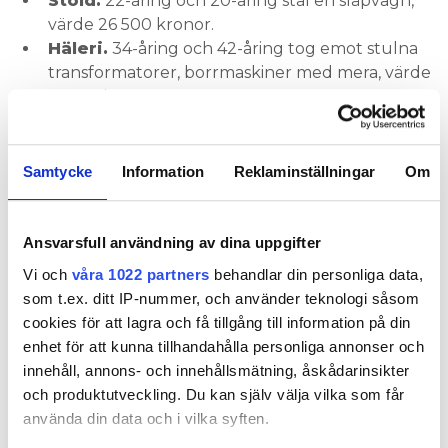
Stöld.
22-åring och 20-åring stal en släpvagn,
värde 26 500 kronor.
Häleri.
34-åring och 42-åring tog emot stulna
transformatorer, borrmaskiner med mera, värde
74 100 kronor.
Häleri.
38-åring hade stulen cirkelsåg märkt
Bravida, okänt värde.
Stöld.
30-åring och 36-åring bröt sig in i
Samtycke
Information
Reklaminställningar
Om
verktygscontainrar tillhörande Bravida och
Assemblin, värde 130 000 kronor.
Stöld.
39-åring stal en pressmaskin, värde
Ansvarsfull användning av dina uppgifter
12 000 kronor.
Vi och
våra 1022 partners
behandlar din personliga data,
som t.ex. ditt IP-nummer, och använder teknologi såsom
ASSEMBLIN
cookies för att lagra och få tillgång till information på din
Stöld.
28-åring stal verktyg från
enhet för att kunna tillhandahålla personliga annonser och
byggarbetsplats, okänt värde.
innehåll, annons- och innehållsmätning, åskådarinsikter
Stöld.
38-åring stal verktyg från Assemblin,
och produktutveckling. Du kan själv välja vilka som får
värde 16 000 kronor.
använda din data och i vilka syften.
Stöld.
30-åring och 36-åring bröt sig in i