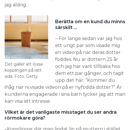
jag aldrig.
Berätta om en kund du minns
särskilt …
– För länge sedan var jag hos
ett ungt par som visade mig
en video på när deras dotter
föddes. Nu är dottern 25 år
Det gäller att lossa
och jag har varit tillbaka hos
kopplingen på rätt
dem ett par gånger, och tagit
sida. Foto: Getty
upp det här: “Kommer du
ihåg när ni visade videon på er nyfödda dotter?” Är
kunderna engagerade i sina barn tycker jag att man
kan visa sitt intresse.
Vilket är det vanligaste misstaget du ser andra
rörmokare göra?
–Kopplingar där man lindat lin på muttern i stället