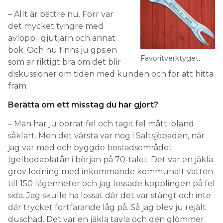
– Allt är bättre nu. Förr var
det mycket tyngre med
avlopp i gjutjärn och annat
bök. Och nu finns ju gps:en
Favoritverktyget.
som är riktigt bra om det blir
diskussioner om tiden med kunden och för att hitta
fram.
Berätta om ett misstag du har gjort?
– Man har ju borrat fel och tagit fel mått ibland
såklart. Men det värsta var nog i Saltsjöbaden, när
jag var med och byggde bostadsområdet
Igelbodaplatån i början på 70-talet. Det var en jäkla
grov ledning med inkommande kommunalt vatten
till 150 lägenheter och jag lossade kopplingen på fel
sida. Jag skulle ha lossat där det var stängt och inte
där trycket fortfarande låg på. Så jag blev ju rejält
duschad. Det var en jäkla tavla och den glömmer