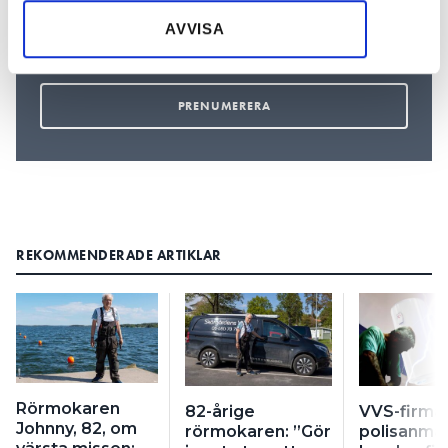
samlat in när du har använt deras tjänster.
AVVISA
REKOMMENDERADE ARTIKLAR
Rörmokaren
82-årige
VVS-firma
Johnny, 82, om
rörmokaren: ”Gör
polisanmäl