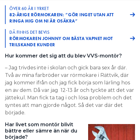
ÖVER 60 ÅR I YRKET
82-ÅRIGE RÖRMOKAREN: ”GÖR INGET UTAN ATT
RINGA MIG OM NI ÄR OSÄKRA”
DÅ FINNS DET BEVIS
RÖRMOKAREN JOHNNY OM BÄSTA VAPNET MOT
TRILSKANDE KUNDER
Hur kommer det sig att du blev VVS-montör?
– Jag trivdes inte i skolan och gick bara sex år där.
Två av mina farbröder var rörmokare i Rättvik, där
jag kommer ifrån och jag fick börja som lärling hos
en av dem. Då var jag 12-13 år och tyckte att det var
jättekul. Man fick ta tag i och lösa problem och det
syntes att man gjorde något. Så det var där det
började.
Har livet som montör blivit
bättre eller sämre än när du
började?