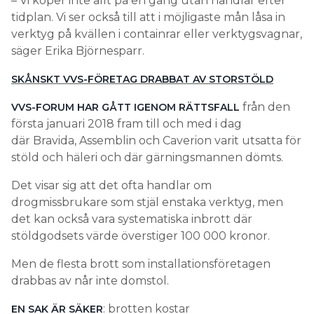
– Vi köper inte allt på en gång utan handlar efter
tidplan. Vi ser också till att i möjligaste mån låsa in
verktyg på kvällen i containrar eller verktygsvagnar,
säger Erika Björnesparr.
SKÅNSKT VVS-FÖRETAG DRABBAT AV STORSTÖLD
från den
VVS-FORUM HAR GÅTT IGENOM RÄTTSFALL
första januari 2018 fram till och med i dag
där Bravida, Assemblin och Caverion varit utsatta för
stöld och häleri och där gärningsmannen dömts.
Det visar sig att det ofta handlar om
drogmissbrukare som stjäl enstaka verktyg, men
det kan också vara systematiska inbrott där
stöldgodsets värde överstiger 100 000 kronor.
Men de flesta brott som installationsföretagen
drabbas av når inte domstol.
: brotten kostar
EN SAK ÄR SÄKER