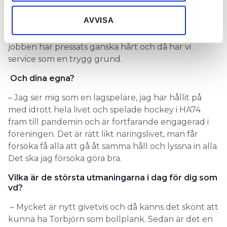
– Bredden och kompetensen, när det är tuffare
samlat in när du har använt deras tjänster.
AVVISA
tider är det bra att vara bred. Går det sämre i någon
del får man pyssla med annat. Just nu har de större
jobben har pressats ganska hårt och då har vi
service som en trygg grund.
Och dina egna?
– Jag ser mig som en lagspelare, jag har hållit på
med idrott hela livet och spelade hockey i HA74
fram till pandemin och är fortfarande engagerad i
föreningen. Det är rätt likt näringslivet, man får
försöka få alla att gå åt samma håll och lyssna in alla.
Det ska jag försöka göra bra.
Vilka är de största utmaningarna i dag för dig som
vd?
– Mycket är nytt givetvis och då känns det skönt att
kunna ha Torbjörn som bollplank. Sedan är det en