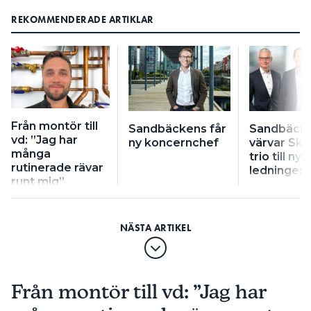
REKOMMENDERADE ARTIKLAR
Från montör till
Sandbäckens får
Sandbäck
vd: ”Jag har
ny koncernchef
värvar Ska
många
trio till nya
rutinerade rävar
ledningen
runt mig”
Från montör till vd: ”Jag har