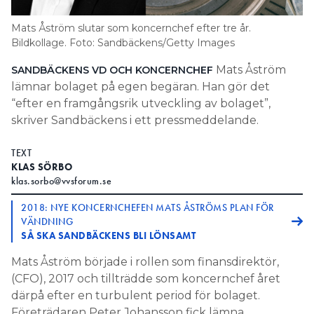
Information om GDPR
Mats Åström slutar som koncernchef efter tre år.
Search for:
Bildkollage. Foto: Sandbäckens/Getty Images
Mats Åström
SANDBÄCKENS VD OCH KONCERNCHEF
lämnar bolaget på egen begäran. Han gör det
“efter en framgångsrik utveckling av bolaget”,
SEARCH
skriver Sandbäckens i ett pressmeddelande.
TEXT
KLAS SÖRBO
klas.sorbo@vvsforum.se
2018: NYE KONCERNCHEFEN MATS ÅSTRÖMS PLAN FÖR
VÄNDNING
SÅ SKA SANDBÄCKENS BLI LÖNSAMT
Mats Åström började i rollen som finansdirektör,
(CFO), 2017 och tillträdde som koncernchef året
därpå efter en turbulent period för bolaget.
Företrädaren Peter Johansson fick lämna