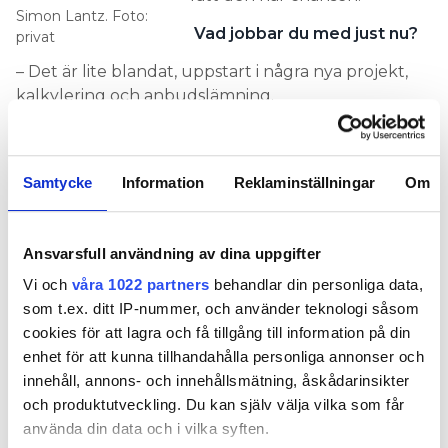
Simon Lantz. Foto:
Vad jobbar du med just nu?
privat
– Det är lite blandat, uppstart i några nya projekt,
kalkylering och anbudslämning.
Har du helt slutat med att vara ute och jobba på
golvet?
Samtycke
Information
Reklaminställningar
Om
– Ja, det slutade jag med för cirka ett år sedan,
sedan dess har jag arbetat med projektledning.
I ett pressmeddelande motiveras valet av dig
Ansvarsfull användning av dina uppgifter
som vd med att du har bidragit i utvecklingen av
Vi och
våra 1022 partners
behandlar din personliga data,
företaget och affären och varit högst delaktig i
som t.ex. ditt IP-nummer, och använder teknologi såsom
framgångarna. Vad har du gjort?
cookies för att lagra och få tillgång till information på din
– Jag har haft en ganska tajt relation med tidigare
enhet för att kunna tillhandahålla personliga annonser och
vd:n Torbjörn Carlsson och vi har stött och blött
innehåll, annons- och innehållsmätning, åskådarinsikter
tankar och idéer ihop under de senaste åren.
och produktutveckling. Du kan själv välja vilka som får
använda din data och i vilka syften.
Företagets mål är att stärka positionen på