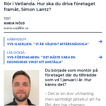
Rör i Vetlanda. Hur ska du driva företaget
framåt, Simon Lantz?
TEXT
MARIA NÖJD
maria.nojd@in.se
NÄRINGSLIV
VVS-GASELLEN: ”VI ÄR VÄLDIGT AFFÄRSMÄSSIGA”
LÄS OCKSÅ:
VVS-FÖRETAGAREN: ”DET MÅSTE VARA EN
EKONOMISK VINST ATT ANSTÄLLA”
Du började som montör på
företaget där du tillträdde
som vd 1 januari i år. Hur
känns det?
– Det är en stor utmaning
men samtidigt jättekul att ha
fått den här chansen.