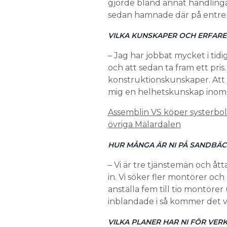
gjorde bland annat handlingar 
sedan hamnade där på entre
VILKA KUNSKAPER OCH ERFARE
– Jag har jobbat mycket i ti
och att sedan ta fram ett pris
konstruktionskunskaper. Att j
mig en helhetskunskap inom
Assemblin VS köper systerbol
övriga Mälardalen
HUR MÅNGA ÄR NI PÅ SANDBÄCK
– Vi är tre tjänstemän och å
in. Vi söker fler montörer oc
anställa fem till tio montörer
inblandade i så kommer det va
VILKA PLANER HAR NI FÖR VE