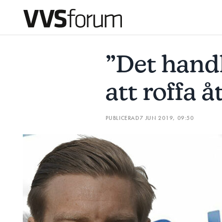
”DET HANDLAR INTE BARA OM ATT ROFFA ÅT SIG JOBB”
”Det handl
Prenumerera
att roffa å
Hantera prenumeration
PUBLICERAD
7 JUN 2019, 09:50
Lediga jobb
Annonsera
Läs E-tidningen
Om tidningen
Kontakt