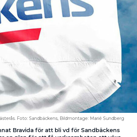
 Västerås. Foto: Sandbäckens, Bildmontage: Marié Sundberg
nat Bravida för att bli vd för Sandbäckens