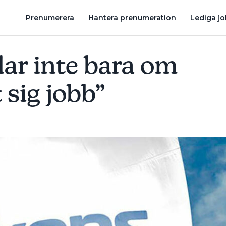
SANDBÄCKENS FÅR NY HUVUDÄGARE
SANDBÄCKENS KÖPER 
Prenumerera
Hantera prenumeration
Lediga j
ar inte bara om
t sig jobb”