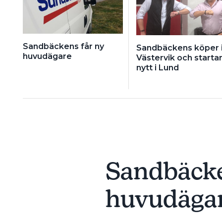
Sandbäckens får ny
Sandbäckens köper 
huvudägare
Västervik och starta
nytt i Lund
Sandbäcke
huvudäga