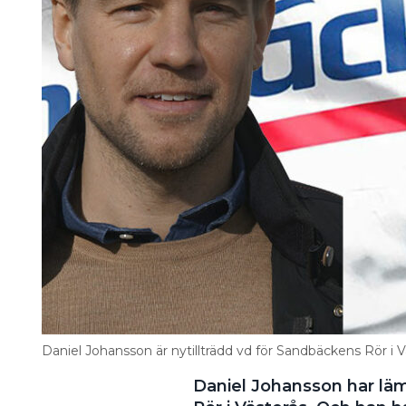
Information om GDPR
Search for:
SEARCH
Daniel Johansson är nytillträdd vd för Sandbäckens Rör i
Daniel Johansson har läm