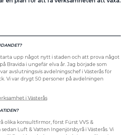
ar en plan för att få verksamheten att växa.
UDANDET?
tarta upp något nytt i staden och att prova något
 på Bravida i ungefär elva år. Jag började som
var avslutningsvis avdelningschef i Västerås för
ick. Vi var drygt 50 personer på avdelningen
rksamhet i Västerås
ATIDEN?
å olika konsultfirmor, först Fürst VVS &
sedan Luft & Vatten Ingenjörsbyrå i Västerås. Vi