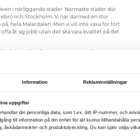
och även i närliggande städer. Närmaste städer där
rebro och Stockholm. Vi har därmed en stor
å, hela Mälardalen. Men vi vill inte växa för fort.
offa åt sig jobb utan det ska vara kvalitet på det
 Mälardalen – Comfort tappar stor medlem
r blivit andra typer av jobb än tidigare. Det har
Information
Reklaminställningar
 i Västerås, men den har stannat av lite. I stället
or och kontor.
ina uppgifter
A VERKSAMHETEN MED VENTILATION?
handlar din personliga data, som t.ex. ditt IP-nummer, och anv
i har möjlighet och kunskapen att lämna pris på
illgång till information på din enhet för att kunna tillhandahålla pe
d hjälp av samarbetspartner inom övriga
, åskådarinsikter och produktutveckling. Du kan själv välja vilk