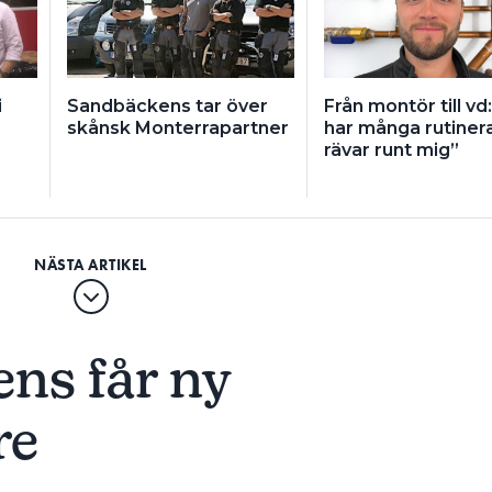
i
Sandbäckens tar över
Från montör till vd
r
skånsk Monterrapartner
har många rutiner
rävar runt mig”
ns får ny
re