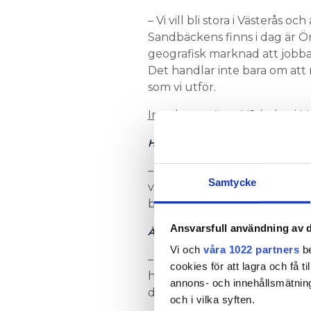
– Vi vill bli stora i Västerås 
Sandbäckens finns i dag är Ö
geografisk marknad att jobba p
Det handlar inte bara om att r
som vi utför.
Instalco tar över VS-bolag i
HUR ÄR MARKNADSLÄGET?
– Det är bra tryck, men det ha
Samtycke
varit mycket bostadsproduktion
byggs det vårdboenden, skol
Ansvarsfull användning av d
ÄR TANKEN ATT NI SKA BREDD
Vi och
våra 1022 partners
be
– Nej inte i dagsläget, men v
cookies för att lagra och få t
hela installationspaketet me
annons- och innehållsmätning
discipliner.
och i vilka syften.