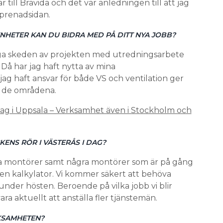
till Bravida och det var anledningen till att jag
prenadsidan.
NHETER KAN DU BIDRA MED PÅ DITT NYA JOBB?
diga skeden av projekten med utredningsarbete
. Då har jag haft nytta av mina
ag haft ansvar för både VS och ventilation ger
 de områdena.
ag i Uppsala – Verksamhet även i Stockholm och
ENS RÖR I VÄSTERÅS I DAG?
tta montörer samt några montörer som är på gång
h en kalkylator. Vi kommer säkert att behöva
 under hösten. Beroende på vilka jobb vi blir
ra aktuellt att anställa fler tjänstemän.
RKSAMHETEN?