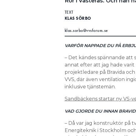
Rör i Västerås. Och han h
TEXT
KLAS SÖRBO
klas.sorbo@vvsforum.se
VARFÖR NAPPADE DU PÅ ERBJ
– Det kändes spännande att s
annat efter att jag hade varit
projektledare på Bravida och 
VVS, där även ventilation ing
inklusive tjänstemän.
Sandbäckens startar ny VS-ve
VAD GJORDE DU INNAN BRAVID
– Då var jag konstruktör på tv
Energiteknik i Stockholm och 