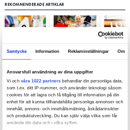
REKOMMENDERADE ARTIKLAR
”Jag har ett
”Man underhåller
18 millime
Samtycke
Information
Reklaminställningar
Om
orderflöde utan
inte
kopparrör:
att behöva göra
expansionskärlen
konstig
särskilt mycket”
på rätt sätt”
dimension
Ansvarsfull användning av dina uppgifter
Vi och
våra 1022 partners
behandlar din personliga data,
som t.ex. ditt IP-nummer, och använder teknologi såsom
cookies för att lagra och få tillgång till information på din
enhet för att kunna tillhandahålla personliga annonser och
innehåll, annons- och innehållsmätning, åskådarinsikter
och produktutveckling. Du kan själv välja vilka som får
”Jag har ett orderflöde utan att
använda din data och i vilka syften.
behöva göra särskilt mycket”