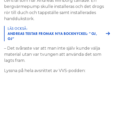
central som när Andreas Winborg tävlade. En
bergvärmepump skulle installeras och det drogs
rör till duch och tappställe samt installerades
handdukstork.
LÄS OCKSÅ:
ANDREAS TESTAR FROMAX NYA BOCKNYCKEL: ”OJ,
OJ”
– Det svåraste var att man inte själv kunde välja
material utan var tvungen att använda det som
lagts fram.
Lyssna på hela avsnittet av VVS-podden: