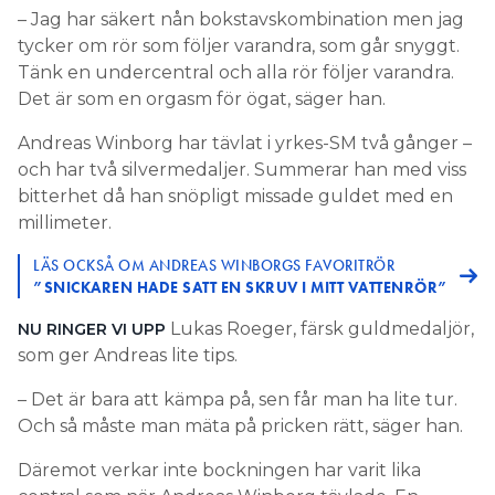
– Jag har säkert nån bokstavskombination men jag
tycker om rör som följer varandra, som går snyggt.
Tänk en undercentral och alla rör följer varandra.
Det är som en orgasm för ögat, säger han.
Andreas Winborg har tävlat i yrkes-SM två gånger –
och har två silvermedaljer. Summerar han med viss
bitterhet då han snöpligt missade guldet med en
millimeter.
LÄS OCKSÅ OM ANDREAS WINBORGS FAVORITRÖR
”SNICKAREN HADE SATT EN SKRUV I MITT VATTENRÖR”
Lukas Roeger, färsk guldmedaljör,
NU RINGER VI UPP
som ger Andreas lite tips.
– Det är bara att kämpa på, sen får man ha lite tur.
Och så måste man mäta på pricken rätt, säger han.
Däremot verkar inte bockningen har varit lika