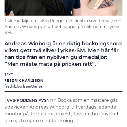
Information om GDPR
Search for:
Guldmedaljören Lukas Roeger och dubbla silvermedaljören
Andreas Winborg vet att det hänger på millimetern i yrkes-
SM.
SEARCH
Andreas Winborg är en riktig bockningsnörd
vilket gett två silver i yrkes-SM. Men här får
han tips från en nybliven guldmedaljör:
”Man måste mäta på pricken rätt”.
TEXT
FREDRIK KARLSSON
fredrik.karlsson@in.se
Bocka som en mästare går
I VVS-PODDENS AVSNITT
sidekicken Andreas Winborg, till vardags ledande
montör på Torppa rörprojekt, loss om hur mycket
om njutningen med bockning.