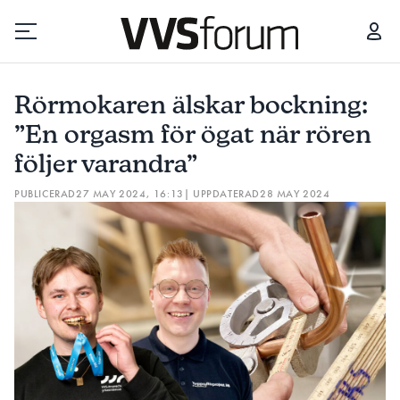
RÖRMOKAREN ÄLSKAR BOCKNING: ”EN ORGASM FÖR ÖGAT NÄR RÖREN FÖLJER VARANDRA”
Rörmokaren älskar bockning:
Prenumerera
”En orgasm för ögat när rören
följer varandra”
Hantera prenumeration
PUBLICERAD
27 MAY 2024, 16:13
| UPPDATERAD
28 MAY 2024
Lediga jobb
Annonsera
Läs E-tidningen
Om tidningen
Kontakt