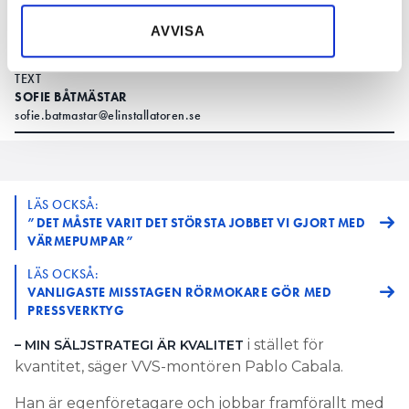
värmepumpsaffären. Egenföretagaren Pablo
samlat in när du har använt deras tjänster.
Cabala och försäljningschefen Magnus Lindberg
AVVISA
på Qvantum ger sina bästa tips.
TEXT
SOFIE BÅTMÄSTAR
sofie.batmastar@elinstallatoren.se
LÄS OCKSÅ:
”DET MÅSTE VARIT DET STÖRSTA JOBBET VI GJORT MED
VÄRMEPUMPAR”
LÄS OCKSÅ:
VANLIGASTE MISSTAGEN RÖRMOKARE GÖR MED
PRESSVERKTYG
i stället för
– MIN SÄLJSTRATEGI ÄR KVALITET
kvantitet, säger VVS-montören Pablo Cabala.
Han är egenföretagare och jobbar framförallt med