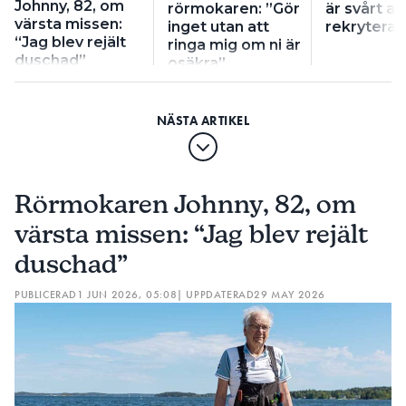
Johnny, 82, om
rörmokaren: ”Gör
är svårt at
värsta missen:
inget utan att
rekrytera 
“Jag blev rejält
ringa mig om ni är
duschad”
osäkra”
Rörmokaren Johnny, 82, om
värsta missen: “Jag blev rejält
duschad”
PUBLICERAD
1 JUN 2026, 05:08
| UPPDATERAD
29 MAY 2026