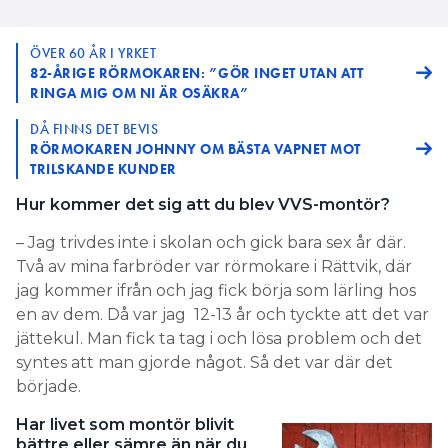
ÖVER 60 ÅR I YRKET
82-ÅRIGE RÖRMOKAREN: ”GÖR INGET UTAN ATT
RINGA MIG OM NI ÄR OSÄKRA”
DÅ FINNS DET BEVIS
RÖRMOKAREN JOHNNY OM BÄSTA VAPNET MOT
TRILSKANDE KUNDER
Hur kommer det sig att du blev VVS-montör?
– Jag trivdes inte i skolan och gick bara sex år där.
Två av mina farbröder var rörmokare i Rättvik, där
jag kommer ifrån och jag fick börja som lärling hos
en av dem. Då var jag 12-13 år och tyckte att det var
jättekul. Man fick ta tag i och lösa problem och det
syntes att man gjorde något. Så det var där det
började.
Har livet som montör blivit
bättre eller sämre än när du