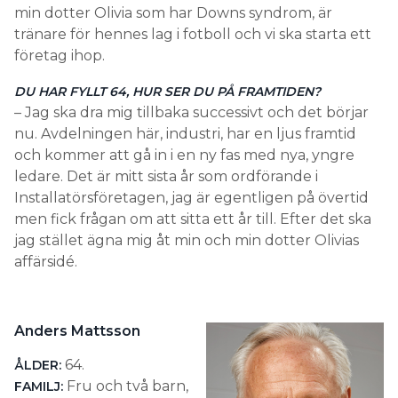
min dotter Olivia som har Downs syndrom, är
tränare för hennes lag i fotboll och vi ska starta ett
företag ihop.
DU HAR FYLLT 64, HUR SER DU PÅ FRAM­TIDEN?
– Jag ska dra mig tillbaka successivt och det börjar
nu. Avdelningen här, industri, har en ljus framtid
och kommer att gå in i en ny fas med nya, yngre
ledare. Det är mitt sista år som ordförande i
Installatörsföretagen, jag är egentligen på övertid
men fick frågan om att sitta ett år till. Efter det ska
jag stället ägna mig åt min och min dotter Olivias
affärsidé.
Anders Mattsson
64.
ÅLDER:
Fru och två barn,
FAMILJ: