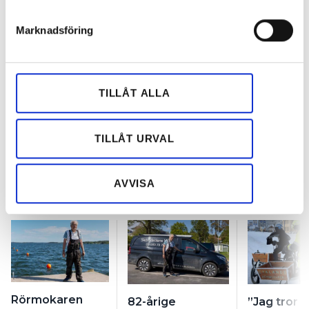
Prenumerera på vårt nyhetsbrev och få nyheter, tips
helst från cookie-förklaringen.
och bevakningar rakt ner i inkorgen
Marknadsföring
Vi använder enhetsidentifierare för att anpassa innehållet
och annonserna till användarna, tillhandahålla funktioner
för sociala medier och analysera vår trafik. Vi
vidarebefordrar även sådana identifierare och annan
TILLÅT ALLA
information från din enhet till de sociala medier och
annons- och analysföretag som vi samarbetar med.
Dessa kan i sin tur kombinera informationen med annan
TILLÅT URVAL
information som du har tillhandahållit eller som de har
samlat in när du har använt deras tjänster.
AVVISA
REKOMMENDERADE ARTIKLAR
Rörmokaren
82-årige
”Jag tror a