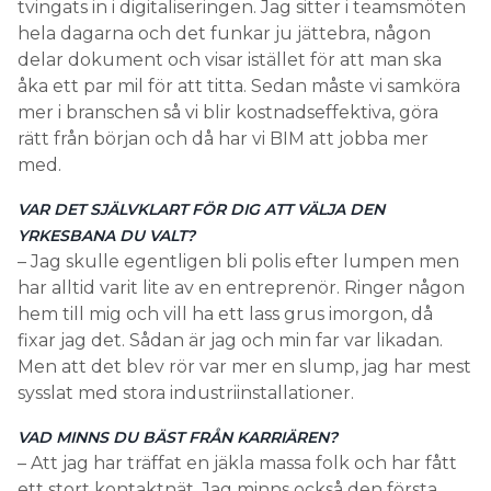
tvingats in i digitaliseringen. Jag sitter i teamsmöten
hela dagarna och det funkar ju jättebra, någon
delar dokument och visar istället för att man ska
åka ett par mil för att titta. Sedan måste vi samköra
mer i branschen så vi blir kostnadseffektiva, göra
rätt från början och då har vi BIM att jobba mer
med.
VAR DET SJÄLVKLART FÖR DIG ATT VÄLJA DEN
YRKESBANA DU VALT?
– Jag skulle egentligen bli polis efter lumpen men
har alltid varit lite av en entreprenör. Ringer någon
hem till mig och vill ha ett lass grus imorgon, då
fixar jag det. Sådan är jag och min far var likadan.
Men att det blev rör var mer en slump, jag har mest
sysslat med stora industri­installationer.
VAD MINNS DU BÄST FRÅN KARRIÄREN?
– Att jag har träffat en jäkla massa folk och har fått
ett stort kontaktnät. Jag minns också den första