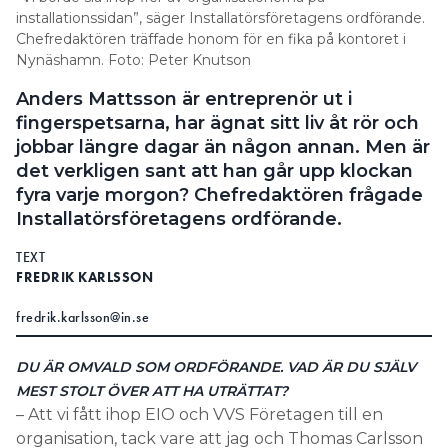
installationssidan”, säger Installatörsföretagens ordförande.
Information om GDPR
Chefredaktören träffade honom för en fika på kontoret i
Search for:
Nynäshamn. Foto: Peter Knutson
Anders Mattsson är entreprenör ut i
fingerspetsarna, har ägnat sitt liv åt rör och
jobbar längre dagar än någon annan. Men är
SEARCH
det verkligen sant att han går upp klockan
fyra varje morgon? Chefredaktören frågade
Installatörsföretagens ordförande.
TEXT
FREDRIK KARLSSON
fredrik.karlsson@in.se
DU ÄR OMVALD SOM ORDFÖRANDE. VAD ÄR DU SJÄLV
MEST STOLT ÖVER ATT HA UTRÄTTAT?
– Att vi fått ihop EIO och VVS Företagen till en
organisation, tack vare att jag och Thomas Carlsson