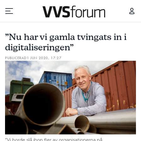
”NU HAR VI GAMLA TVINGATS IN I DIGITALISERINGEN”
”Nu har vi gamla tvingats in i
Prenumerera
digitaliseringen”
PUBLICERAD
1 JUN 2020, 17:27
Hantera prenumeration
Lediga jobb
Annonsera
Läs E-tidningen
Om tidningen
Kontakt
”Vi borde slå ihop fler av organisationerna på