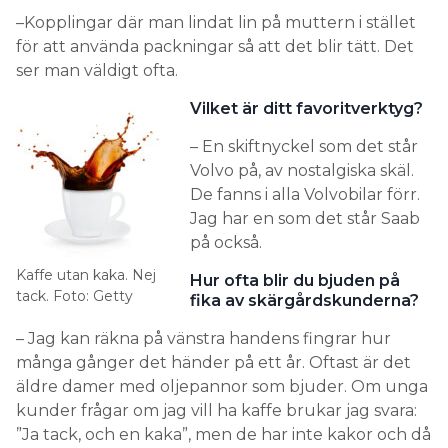
–Kopplingar där man lindat lin på muttern i stället
för att använda packningar så att det blir tätt. Det
ser man väldigt ofta.
Vilket är ditt favoritverktyg?
– En skiftnyckel som det står
Volvo på, av nostalgiska skäl.
De fanns i alla Volvobilar förr.
Jag har en som det står Saab
på också.
Kaffe utan kaka. Nej
Hur ofta blir du bjuden på
tack. Foto: Getty
fika av skärgårdskunderna?
– Jag kan räkna på vänstra handens fingrar hur
många gånger det händer på ett år. Oftast är det
äldre damer med oljepannor som bjuder. Om unga
kunder frågar om jag vill ha kaffe brukar jag svara:
”Ja tack, och en kaka”, men de har inte kakor och då