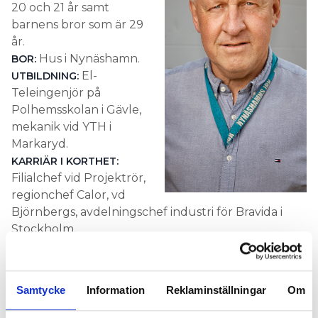
20 och 21 år samt
barnens bror som är 29
år.
Hus i Nynäshamn.
BOR:
El-
UTBILDNING:
Teleingenjör på
Polhemsskolan i Gävle,
mekanik vid YTH i
Markaryd.
KARRIÄR I KORTHET:
Filialchef vid Projektrör,
regionchef Calor, vd
Björnbergs, avdelningschef industri för Bravida i
Stockholm.
Omvald som ordförande i
AKTUELL:
Installatörsföretagen.
Samtycke
Information
Reklaminställningar
Om
VAD ÄR DET FÖRSTA DU GÖR PÅ MORGONEN?
– Hämtar tidningen.