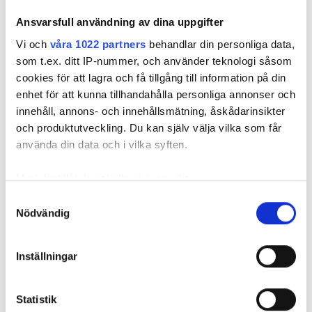
DITT SENASTE HEMMAFIX?
Ansvarsfull användning av dina uppgifter
– Byggt ett skärmtak till utepoolen.
Vi och
våra 1022 partners
behandlar din personliga data,
som t.ex. ditt IP-nummer, och använder teknologi såsom
VAD LIGGER PÅ NATTDUKSBORDET?
cookies för att lagra och få tillgång till information på din
– Ingenting, jag somnar direkt.
enhet för att kunna tillhandahålla personliga annonser och
DOLD TALANG?
innehåll, annons- och innehållsmätning, åskådarinsikter
– Jag är en jävel på att städa. Jag är pedant.
och produktutveckling. Du kan själv välja vilka som får
använda din data och i vilka syften.
HUR SPORTAR DU HELST?
– Lite löpning och fotboll. Tränare i ”fotboll för alla”,
Med din tillåtelse skulle vi även vilja:
för människor med funktionsvariation där min
Samla in information om din geografiska plats
Samtyckesval
dotter som har Downs syndrom är med.
Nödvändig
som kan ha en noggrannhet på upp till flera meter
Identifiera din enhet genom att aktivt skanna den
VVS OCH BYGG
för specifika kännetecken (fingeravtryck)
Inställningar
Ta reda på mer om hur dina personliga uppgifter
behandlas och ställ in dina preferenser i
detaljsektionen
.
Nyhetsbrev
Statistik
Du kan ändra eller dra tillbaka ditt samtycke när som