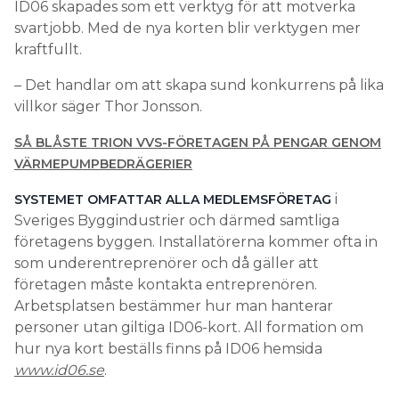
ID06 skapades som ett verktyg för att motverka
svartjobb. Med de nya korten blir verktygen mer
kraftfullt.
– Det handlar om att skapa sund konkurrens på lika
villkor säger Thor Jonsson.
SÅ BLÅSTE TRION VVS-FÖRETAGEN PÅ PENGAR GENOM
VÄRMEPUMPBEDRÄGERIER
i
SYSTEMET OMFATTAR ALLA MEDLEMSFÖRETAG
Sveriges Byggindustrier och därmed samtliga
företagens byggen. Installatörerna kommer ofta in
som underentreprenörer och då gäller att
företagen måste kontakta entreprenören.
Arbetsplatsen bestämmer hur man hanterar
personer utan giltiga ID06-kort. All formation om
hur nya kort beställs finns på ID06 hemsida
www.id06.se
.