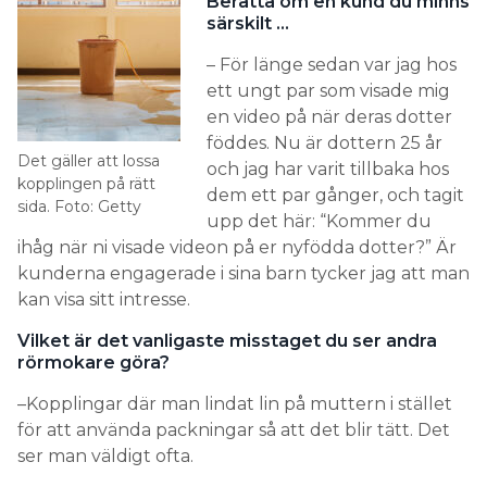
Berätta om en kund du minns
särskilt …
– För länge sedan var jag hos
ett ungt par som visade mig
en video på när deras dotter
föddes. Nu är dottern 25 år
Det gäller att lossa
och jag har varit tillbaka hos
kopplingen på rätt
dem ett par gånger, och tagit
sida. Foto: Getty
upp det här: “Kommer du
ihåg när ni visade videon på er nyfödda dotter?” Är
kunderna engagerade i sina barn tycker jag att man
kan visa sitt intresse.
Vilket är det vanligaste misstaget du ser andra
rörmokare göra?
–Kopplingar där man lindat lin på muttern i stället
för att använda packningar så att det blir tätt. Det
ser man väldigt ofta.