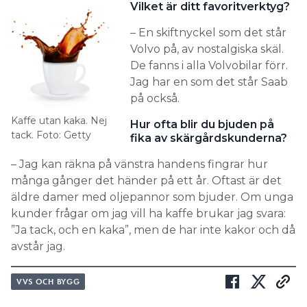
Vilket är ditt favoritverktyg?
– En skiftnyckel som det står
Volvo på, av nostalgiska skäl.
De fanns i alla Volvobilar förr.
Jag har en som det står Saab
på också.
Kaffe utan kaka. Nej
Hur ofta blir du bjuden på
tack. Foto: Getty
fika av skärgårdskunderna?
– Jag kan räkna på vänstra handens fingrar hur
många gånger det händer på ett år. Oftast är det
äldre damer med oljepannor som bjuder. Om unga
kunder frågar om jag vill ha kaffe brukar jag svara:
”Ja tack, och en kaka”, men de har inte kakor och då
avstår jag.
VVS OCH BYGG