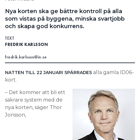
Information om GDPR
Nya korten ska ge bättre kontroll på alla
som vistas på byggena, minska svartjobb
Search for:
och skapa god konkurrens.
TEXT
FREDRIK KARLSSON
SEARCH
fredrik.karlsson@in.se
alla gamla ID06-
NATTEN TILL 22 JANUARI SPÄRRADES
kort.
– Det kommer att bli ett
säkrare system med de
nya korten, säger Thor
Jonsson,