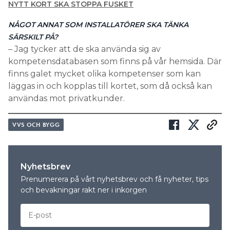
NYTT KORT SKA STOPPA FUSKET
NÅGOT ANNAT SOM INSTALLATÖRER SKA TÄNKA
SÄRSKILT PÅ?
– Jag tycker att de ska använda sig av
kompetensdatabasen som finns på vår hemsida. Där
finns galet mycket olika kompetenser som kan
läggas in och kopplas till kortet, som då också kan
användas mot privatkunder.
VVS OCH BYGG
Nyhetsbrev
Prenumerera på vårt nyhetsbrev och få nyheter, tips
och bevakningar rakt ner i inkorgen