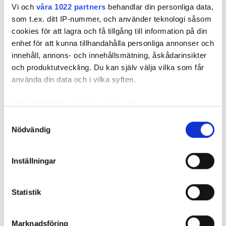
Vi och
våra 1022 partners
behandlar din personliga data,
som t.ex. ditt IP-nummer, och använder teknologi såsom
cookies för att lagra och få tillgång till information på din
enhet för att kunna tillhandahålla personliga annonser och
innehåll, annons- och innehållsmätning, åskådarinsikter
Rörmokaren Johnny, 82, om
och produktutveckling. Du kan själv välja vilka som får
värsta missen: “Jag blev rejält
använda din data och i vilka syften.
duschad”
Med din tillåtelse skulle vi även vilja:
PUBLICERAD
1 JUN 2026, 05:08
| UPPDATERAD
29 MAY 2026
Samla in information om din geografiska plats
Samtyckesval
Nödvändig
som kan ha en noggrannhet på upp till flera meter
Identifiera din enhet genom att aktivt skanna den
för specifika kännetecken (fingeravtryck)
Inställningar
Ta reda på mer om hur dina personliga uppgifter
behandlas och ställ in dina preferenser i
detaljsektionen
.
Statistik
Du kan ändra eller dra tillbaka ditt samtycke när som
helst från cookie-förklaringen.
Marknadsföring