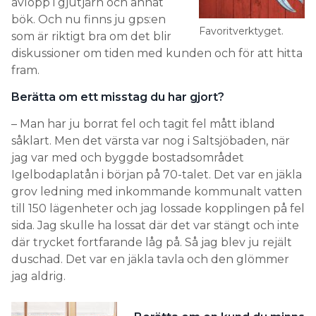
avlopp i gjutjärn och annat
bök. Och nu finns ju gps:en
Favoritverktyget.
som är riktigt bra om det blir
diskussioner om tiden med kunden och för att hitta
fram.
Berätta om ett misstag du har gjort?
– Man har ju borrat fel och tagit fel mått ibland
såklart. Men det värsta var nog i Saltsjöbaden, när
jag var med och byggde bostadsområdet
Igelbodaplatån i början på 70-talet. Det var en jäkla
grov ledning med inkommande kommunalt vatten
till 150 lägenheter och jag lossade kopplingen på fel
sida. Jag skulle ha lossat där det var stängt och inte
där trycket fortfarande låg på. Så jag blev ju rejält
duschad. Det var en jäkla tavla och den glömmer
jag aldrig.