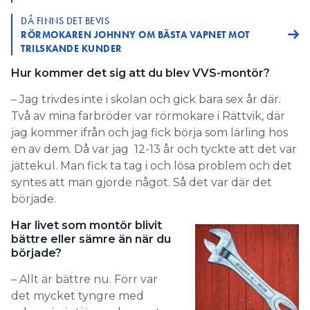
DÅ FINNS DET BEVIS
RÖRMOKAREN JOHNNY OM BÄSTA VAPNET MOT
TRILSKANDE KUNDER
Hur kommer det sig att du blev VVS-montör?
– Jag trivdes inte i skolan och gick bara sex år där.
Två av mina farbröder var rörmokare i Rättvik, där
jag kommer ifrån och jag fick börja som lärling hos
en av dem. Då var jag 12-13 år och tyckte att det var
jättekul. Man fick ta tag i och lösa problem och det
syntes att man gjorde något. Så det var där det
började.
Har livet som montör blivit
bättre eller sämre än när du
började?
– Allt är bättre nu. Förr var
det mycket tyngre med