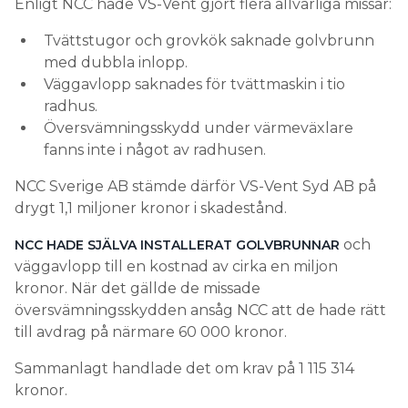
Enligt NCC hade VS-Vent gjort flera allvarliga missar:
Tvättstugor och grovkök saknade golvbrunn
med dubbla inlopp.
Väggavlopp saknades för tvättmaskin i tio
radhus.
Översvämningsskydd under värmeväxlare
fanns inte i något av radhusen.
NCC Sverige AB stämde därför VS-Vent Syd AB på
drygt 1,1 miljoner kronor i skadestånd.
och
NCC HADE SJÄLVA INSTALLERAT GOLVBRUNNAR
väggavlopp till en kostnad av cirka en miljon
kronor. När det gällde de missade
översvämningsskydden ansåg NCC att de hade rätt
till avdrag på närmare 60 000 kronor.
Sammanlagt handlade det om krav på 1 115 314
kronor.