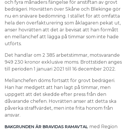
och fyra månaders fängelse för anstiftan av grovt
bedrägeri. Hovrätten över Skåne och Blekinge gör
nu en snävare bedömning. I stället för att omfatta
hela den överfakturering som åklagaren pekat ut,
anser hovrätten att det är bevisat att han förmått
en mellanchef att lägga på timmar som inte hade
utförts.
Det handlar om 2 385 arbetstimmar, motsvarande
949 230 kronor exklusive moms. Brottstiden anges
till perioden 1 januari 2021 till 16 december 2022.
Mellanchefen döms fortsatt för grovt bedrägeri.
Han har medgett att han lagt på timmar, men
uppgett att det skedde efter press från den
dåvarande chefen. Hovrätten anser att detta ska
påverka straffvärdet, men inte frita honom från
ansvar.
med Region
BAKGRUNDEN ÄR BRAVIDAS RAMAVTAL