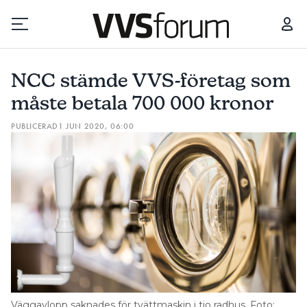
NCC STÄMDE VVS-FÖRETAG SOM MÅSTE BETALA 700 000 KRONOR
NCC stämde VVS-företag som
Prenumerera
måste betala 700 000 kronor
PUBLICERAD
1 JUN 2020, 06:00
Hantera prenumeration
Lediga jobb
Annonsera
Läs E-tidningen
Om tidningen
Kontakt
Väggavlopp saknades för tvättmaskin i tio radhus. Foto: