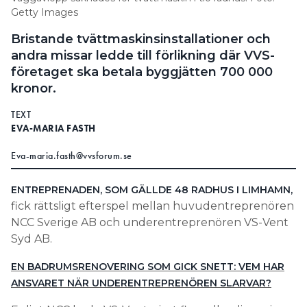
Getty Images
Information om GDPR
Bristande tvättmaskinsinstallationer och
Search for:
andra missar ledde till förlikning där VVS-
företaget ska betala byggjätten 700 000
kronor.
SEARCH
TEXT
EVA-MARIA FASTH
Eva-maria.fasth@vvsforum.se
ENTREPRENADEN, SOM GÄLLDE 48 RADHUS I LIMHAMN,
fick rättsligt efterspel mellan huvudentreprenören
NCC Sverige AB och underentreprenören VS-Vent
Syd AB.
EN BADRUMSRENOVERING SOM GICK SNETT: VEM HAR
ANSVARET NÄR UNDERENTREPRENÖREN SLARVAR?