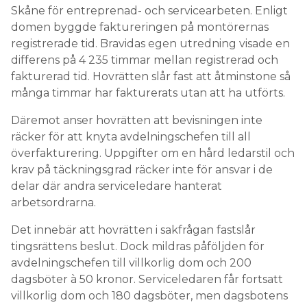
Skåne för entreprenad- och servicearbeten. Enligt
domen byggde faktureringen på montörernas
registrerade tid. Bravidas egen utredning visade en
differens på 4 235 timmar mellan registrerad och
fakturerad tid. Hovrätten slår fast att åtminstone så
många timmar har fakturerats utan att ha utförts.
Däremot anser hovrätten att bevisningen inte
räcker för att knyta avdelningschefen till all
överfakturering. Uppgifter om en hård ledarstil och
krav på täckningsgrad räcker inte för ansvar i de
delar där andra serviceledare hanterat
arbetsordrarna.
Det innebär att hovrätten i sakfrågan fastslår
tingsrättens beslut. Dock mildras påföljden för
avdelningschefen till villkorlig dom och 200
dagsböter à 50 kronor. Serviceledaren får fortsatt
villkorlig dom och 180 dagsböter, men dagsbotens