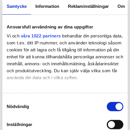
Samtycke
Information
Reklaminställningar
Om
Hovrätten i
Ansvarsfull användning av dina uppgifter
Nytt, tyst
Därför
Bravida-målet –
avloppssystem
svämmade
Vi och
våra 1022 partners
behandlar din personliga data,
fängelse blir
var inte alls tyst
WC:n över
som t.ex. ditt IP-nummer, och använder teknologi såsom
villkorlig dom
enligt kunden
cookies för att lagra och få tillgång till information på din
enhet för att kunna tillhandahålla personliga annonser och
innehåll, annons- och innehållsmätning, åskådarinsikter
och produktutveckling. Du kan själv välja vilka som får
använda din data och i vilka syften.
Med din tillåtelse skulle vi även vilja:
Hovrätten i Bravida-målet –
Samla in information om din geografiska plats
Samtyckesval
fängelse blir villkorlig dom
Nödvändig
som kan ha en noggrannhet på upp till flera meter
Identifiera din enhet genom att aktivt skanna den
PUBLICERAD
11 JUN 2026, 16:15
för specifika kännetecken (fingeravtryck)
Inställningar
Ta reda på mer om hur dina personliga uppgifter