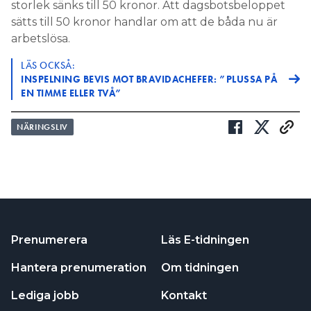
storlek sänks till 50 kronor. Att dagsbotsbeloppet
sätts till 50 kronor handlar om att de båda nu är
arbetslösa.
LÄS OCKSÅ:
INSPELNING BEVIS MOT BRAVIDACHEFER: ”PLUSSA PÅ
EN TIMME ELLER TVÅ”
NÄRINGSLIV
Prenumerera
Läs E-tidningen
Hantera prenumeration
Om tidningen
Lediga jobb
Kontakt