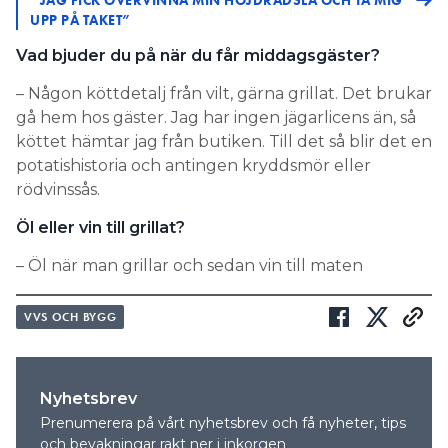
”JAG FICK ÖVERVINNA MIN HÖJDRÄDSLA OCH TA MIG
UPP PÅ TAKET”
Vad bjuder du på när du får middagsgäster?
– Någon köttdetalj från vilt, gärna grillat. Det brukar
gå hem hos gäster. Jag har ingen jägarlicens än, så
köttet hämtar jag från butiken. Till det så blir det en
potatishistoria och antingen kryddsmör eller
rödvinssås.
Öl eller vin till grillat?
– Öl när man grillar och sedan vin till maten
VVS OCH BYGG
Nyhetsbrev
Prenumerera på vårt nyhetsbrev och få nyheter, tips
och bevakningar rakt ner i inkorgen