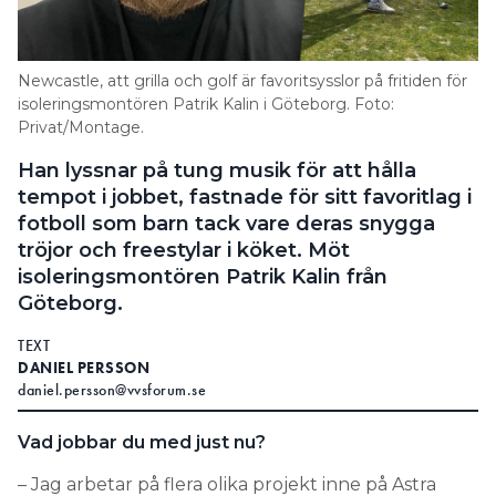
Information om GDPR
Search for:
Newcastle, att grilla och golf är favoritsysslor på fritiden för
isoleringsmontören Patrik Kalin i Göteborg. Foto:
Privat/Montage.
SEARCH
Han lyssnar på tung musik för att hålla
tempot i jobbet, fastnade för sitt favoritlag i
fotboll som barn tack vare deras snygga
tröjor och freestylar i köket. Möt
isoleringsmontören Patrik Kalin från
Göteborg.
TEXT
DANIEL PERSSON
daniel.persson@vvsforum.se
Vad jobbar du med just nu?
– Jag arbetar på flera olika projekt inne på Astra