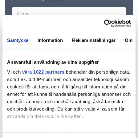
Samtycke
Information
Reklaminställningar
Om
Ansvarsfull användning av dina uppgifter
Vi och
våra 1022 partners
behandlar din personliga data,
REKOMMENDERADE ARTIKLAR
som t.ex. ditt IP-nummer, och använder teknologi såsom
cookies för att lagra och få tillgång till information på din
enhet för att kunna tillhandahålla personliga annonser och
innehåll, annons- och innehållsmätning, åskådarinsikter
och produktutveckling. Du kan själv välja vilka som får
använda din data och i vilka syften.
”Kunden hade
Efter den VVS-
Rörmokar
Med din tillåtelse skulle vi även vilja:
hittat på ett
missen hjälpte
Johnny, 82