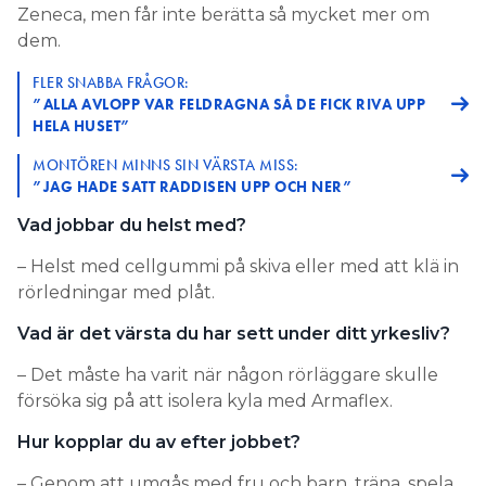
Zeneca, men får inte berätta så mycket mer om
dem.
FLER SNABBA FRÅGOR:
”ALLA AVLOPP VAR FELDRAGNA SÅ DE FICK RIVA UPP
HELA HUSET”
MONTÖREN MINNS SIN VÄRSTA MISS:
”JAG HADE SATT RADDISEN UPP OCH NER”
Vad jobbar du helst med?
– Helst med cellgummi på skiva eller med att klä in
rörledningar med plåt.
Vad är det värsta du har sett under ditt yrkesliv?
– Det måste ha varit när någon rörläggare skulle
försöka sig på att isolera kyla med Armaflex.
Hur kopplar du av efter jobbet?
– Genom att umgås med fru och barn, träna, spela