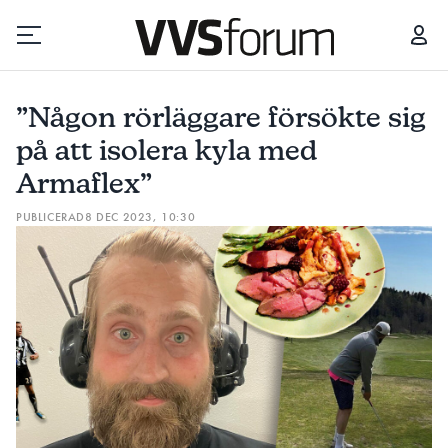
”NÅGON RÖRLÄGGARE FÖRSÖKTE SIG PÅ ATT ISOLERA KYLA MED ARMAFLEX”
”Någon rörläggare försökte sig
Prenumerera
på att isolera kyla med
Armaflex”
Hantera prenumeration
PUBLICERAD
8 DEC 2023, 10:30
Lediga jobb
Annonsera
Läs E-tidningen
Om tidningen
Kontakt