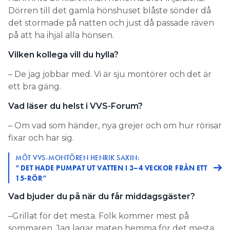
Dörren till det gamla hönshuset blåste sönder då
det stormade på natten och just då passade räven
på att ha ihjäl alla hönsen.
Vilken kollega vill du hylla?
– De jag jobbar med. Vi är sju montörer och det är
ett bra gäng.
Vad läser du helst i VVS-Forum?
– Om vad som händer, nya grejer och om hur rörisar
fixar och har sig.
MÖT VVS-MONTÖREN HENRIK SAXIN:
”DET HADE PUMPAT UT VATTEN I 3–4 VECKOR FRÅN ETT
15-RÖR”
Vad bjuder du på när du får ­middagsgäster?
–Grillat för det mesta. Folk kommer mest på
sommaren. Jag lagar maten hemma för det mesta,