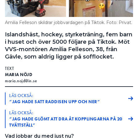
Information om GDPR
Search for:
Amilia Felleson skildrar jobbvardagen på Tiktok. Foto: Privat.
Islandshäst, hockey, styrketräning, fem barn
i huset och över 5000 följare på Tiktok. Möt
SEARCH
VVS-montören Amilia Felleson, 38, från
Gävle, som aldrig ligger på sofflocket.
TEXT
MARIA NÖJD
maria.nojd@in.se
LÄS OCKSÅ:
”JAG HADE SATT RADDISEN UPP OCH NER”
LÄS OCKSÅ:
”JAG HADE GLÖMT ATT DRA ÅT KOPPLINGARNA PÅ 20
TVÄTTSTÄLL”
Vad jobbar du med just nu?