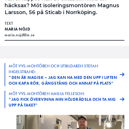
häcksax? Möt isoleringsmontören Magnus
Larsson, 56 på Sticab i Norrköping.
TEXT
MARIA NÖJD
maria.nojd@in.se
MÖT VVS-MONTÖREN OCH UTBILDAREN STEFAN
INGELSTRAND:
”DEN ÄR MAGISK – JAG KAN HA MED DEN UPP I LIFTEN
OCH KAPA RÖR, GÄNGSTÅNG OCH ANNAT PÅ PLATS”
MÖT VVS-MONTÖREN AMILIA FELLESON:
”JAG FICK ÖVERVINNA MIN HÖJDRÄDSLA OCH TA MIG
UPP PÅ TAKET”