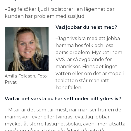
– Jag felsöker ljud i radiatorer i en lägenhet där
kunden har problem med susljud.
Vad jobbar du helst med?
–Jag trivs bra med att jobba
hemma hos folk och lösa
deras problem. Mycket inom
VVS är så avgörande för
människor. Finns det inget
vatten eller om det är stopp i
Amilia Felleson. Foto:
toaletten står man rätt
Privat.
handfallen.
Vad är det värsta du har sett under ditt yrkesliv?
– Misär är det som tar mest, när man ser hur en del
människor lever eller tvingas leva. Jag jobbar
mycket åt större fastighetsbolag, även i mer utsatta
områden, så jag stöter på sådant då och då.