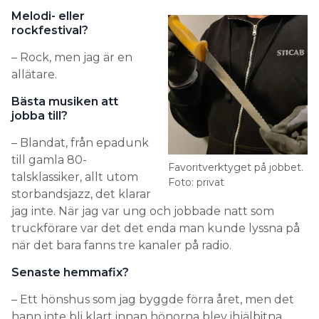
Melodi- eller
rockfestival?
– Rock, men jag är en
allätare.
Bästa musiken att
jobba till?
– Blandat, från epadunk
till gamla 80-
Favoritverktyget på jobbet.
talsklassiker, allt utom
Foto: privat
storbandsjazz, det klarar
jag inte. När jag var ung och jobbade natt som
truckförare var det det enda man kunde lyssna på
när det bara fanns tre kanaler på radio.
Senaste hemmafix?
– Ett hönshus som jag byggde förra året, men det
hann inte bli klart innan hönorna blev ihjälbitna.