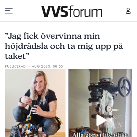
”JAG FICK ÖVERVINNA MIN HÖJDRÄDSLA OCH TA MIG UPP PÅ TAKET”
”Jag fick övervinna min
Prenumerera
höjdrädsla och ta mig upp på
taket”
Hantera prenumeration
PUBLICERAD
14 AUG 2023, 08:55
Lediga jobb
Annonsera
Läs E-tidningen
Om tidningen
Kontakt