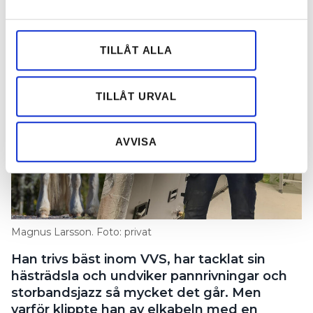
och annonserna till användarna, tillhandahålla funktioner
PUBLICERAD
14 OCT 2024, 05:00
| UPPDATERAD
9 OCT 2024
för sociala medier och analysera vår trafik. Vi
vidarebefordrar även sådana identifierare och annan
TILLÅT ALLA
information från din enhet till de sociala medier och
annons- och analysföretag som vi samarbetar med.
Dessa kan i sin tur kombinera informationen med annan
TILLÅT URVAL
information som du har tillhandahållit eller som de har
samlat in när du har använt deras tjänster.
AVVISA
Magnus Larsson. Foto: privat
Han trivs bäst inom VVS, har tacklat sin
hästrädsla och undviker pannrivningar och
storbandsjazz så mycket det går. Men
varför klippte han av elkabeln med en