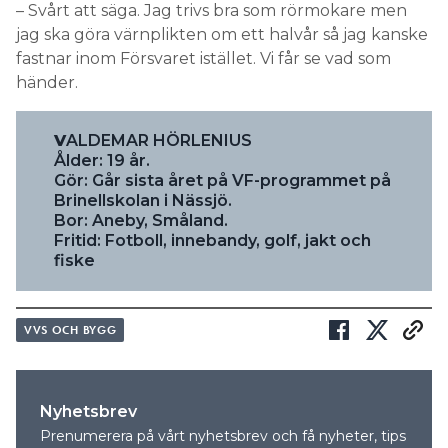
– Svårt att säga. Jag trivs bra som rörmokare men
jag ska göra värnplikten om ett halvår så jag kanske
fastnar inom Försvaret istället. Vi får se vad som
händer.
V
ALDEMAR HÖRLENIUS
Ålder: 19 år.
Gör: Går sista året på VF-programmet på
Brinellskolan i Nässjö.
Bor: Aneby, Småland.
Fritid: Fotboll, innebandy, golf, jakt och
fiske
VVS OCH BYGG
Nyhetsbrev
Prenumerera på vårt nyhetsbrev och få nyheter, tips