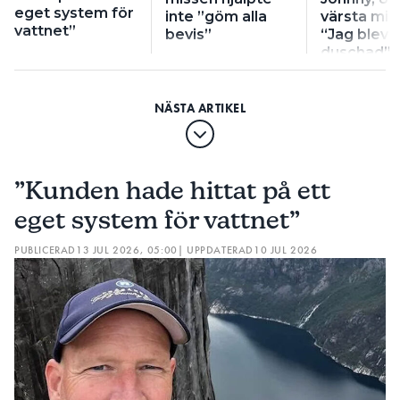
eget system för
inte ”göm alla
värsta mis
vattnet”
bevis”
“Jag blev r
duschad”
”Kunden hade hittat på ett
eget system för vattnet”
PUBLICERAD
13 JUL 2026, 05:00
| UPPDATERAD
10 JUL 2026