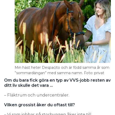
Min häst heter Despacito och är född samma år som
”sommardängan” med samma namn. Foto: privat
Om du bara fick göra en typ av VVS-jobb resten av
ditt liv skulle det vara …
– Fläktrum och undercentraler.
Vilken grossist åker du oftast till?
– Vi som jobbar på storbyggen åker inte till