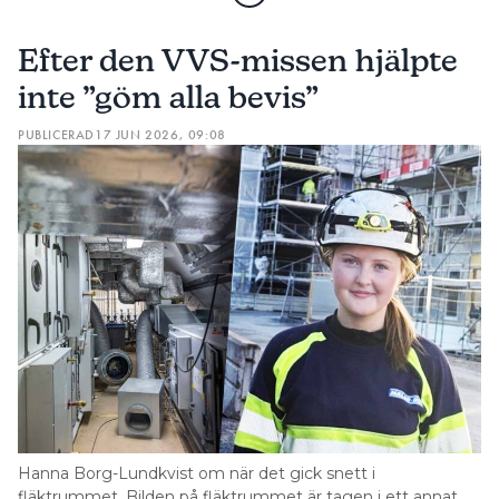
Efter den VVS-missen hjälpte
inte ”göm alla bevis”
PUBLICERAD
17 JUN 2026, 09:08
Hanna Borg-Lundkvist om när det gick snett i
fläktrummet. Bilden på fläktrummet är tagen i ett annat