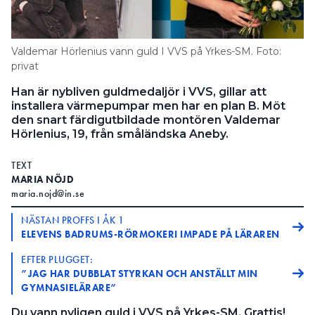
Information om GDPR
Search for:
Valdemar Hörlenius vann guld I VVS på Yrkes-SM. Foto:
privat
Han är nybliven guldmedaljör i VVS, gillar att
SEARCH
installera värmepumpar men har en plan B. Möt
den snart färdigutbildade montören Valdemar
Hörlenius, 19, från småländska Aneby.
TEXT
MARIA NÖJD
maria.nojd@in.se
NÄSTAN PROFFS I ÅK 1
ELEVENS BADRUMS-RÖRMOKERI IMPADE PÅ LÄRAREN
EFTER PLUGGET:
”JAG HAR DUBBLAT STYRKAN OCH ANSTÄLLT MIN
GYMNASIELÄRARE”
Du vann nyligen guld i VVS på Yrkes-SM. Grattis!