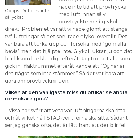
hade inte tid att provtrycka
Ooops. Det blev inte
med luft innan så vi
så lyckat.
provtryckte med glykol
direkt. Problemet var att vi hade glömt att stänga
två luftningar så det sprutade glykol överallt. Det
var bara att torka upp och försöka med ”göm alla
bevis” men det hjälpte inte. Glykol luktar ju och det
blir liksom lite kladdigt efteråt. Jag tror att alla som
gick in i fläktrummet efteråt kände att ”Oj, här är
det något som inte stämmer.” Så det var bara att
göra om provtryckningen.
Vilken är den vanligaste miss du brukar se andra
rörmokare göra?
– Vissa har svårt att veta var luftningarna ska sitta
och åt vilket håll STAD-ventilerna ska sitta. Sådant
ser jag ganska ofta, det är lätt hänt att det blir fel.