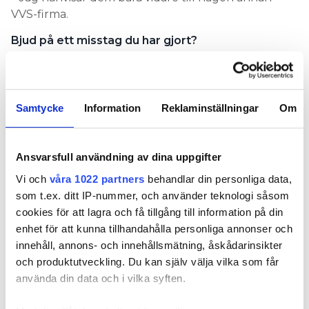
VVS-firma.
Bjud på ett misstag du har gjort?
– Förmodligen som någon annan när man jobbar
med stora undercentraler, någon pump eller
backventil åt fel håll.
Samtycke
Information
Reklaminställningar
Om
Ansvarsfull användning av dina uppgifter
Vi och
våra 1022 partners
behandlar din personliga data,
som t.ex. ditt IP-nummer, och använder teknologi såsom
cookies för att lagra och få tillgång till information på din
enhet för att kunna tillhandahålla personliga annonser och
innehåll, annons- och innehållsmätning, åskådarinsikter
och produktutveckling. Du kan själv välja vilka som får
använda din data och i vilka syften.