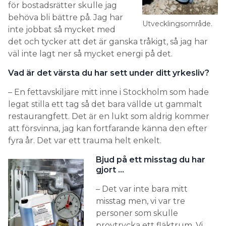
för bostadsrätter skulle jag
behöva bli bättre på. Jag har
Utvecklingsområde.
inte jobbat så mycket med
det och tycker att det är ganska tråkigt, så jag har
väl inte lagt ner så mycket energi på det.
Vad är det värsta du har sett under ditt yrkesliv?
– En fettavskiljare mitt inne i Stockholm som hade
legat stilla ett tag så det bara vällde ut gammalt
restaurangfett. Det är en lukt som aldrig kommer
att försvinna, jag kan fortfarande känna den efter
fyra år. Det var ett trauma helt enkelt.
Bjud på ett misstag du har
gjort …
– Det var inte bara mitt
misstag men, vi var tre
personer som skulle
provtrycka ett fläktrum. Vi