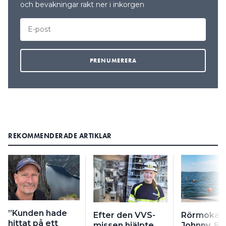
och bevakningar rakt ner i inkorgen
REKOMMENDERADE ARTIKLAR
”Kunden hade
Efter den VVS-
Rörmokar
hittat på ett
missen hjälpte
Johnny, 82