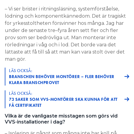
– Vi ser brister i ritningsläsning, systemförståelse,
lödning och komponentkännedom. Det är tragiskt
för yrkesstoltheten försvinner hos många. Jag har
under de senaste tre–fyra åren sett fler och fler
prov som ser bedrövliga ut. Man monterar inte
rörledningar i våg och i lod. Det borde vara det
lättaste att få till så att man kan vara stolt över det
man gör.
LÄS OCKSÅ:
BRANSCHEN BEHÖVER MONTÖRER – FLER BEHÖVER
KLARA BRANSCHPROVET
LÄS OCKSÅ:
73 SAKER SOM VVS-MONTÖRER SKA KUNNA FÖR ATT
FÅ CERTIFIKATET
Vilka är de vanligaste misstagen som görs vid
VVS-installationer i dag?
– Isolering är något som många inte har koll på.