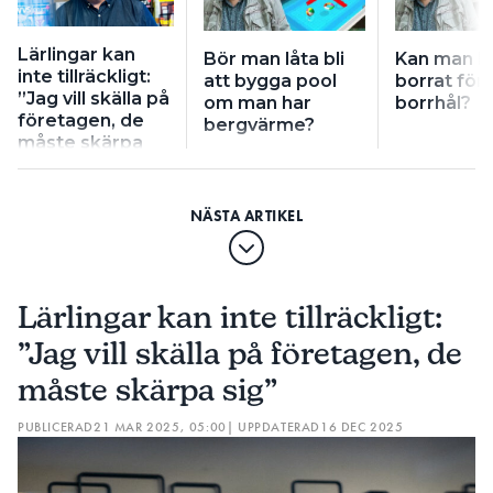
Lärlingar kan
Bör man låta bli
Kan man h
inte tillräckligt:
att bygga pool
borrat för 
”Jag vill skälla på
om man har
borrhål?
företagen, de
bergvärme?
måste skärpa
sig”
Lärlingar kan inte tillräckligt:
”Jag vill skälla på företagen, de
måste skärpa sig”
PUBLICERAD
21 MAR 2025, 05:00
| UPPDATERAD
16 DEC 2025