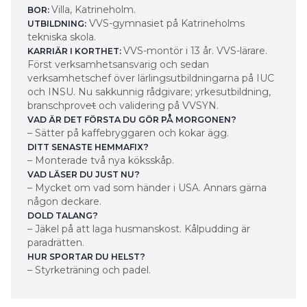
Villa, Katrineholm.
BOR:
VVS-gymnasiet på Katrineholms
UTBILDNING:
tekniska skola.
VVS-montör i 13 år. VVS-lärare.
KARRIÄR I KORTHET:
Först verksamhetsansvarig och sedan
verksamhetschef över lärlingsutbildningarna på IUC
och INSU. Nu sakkunnig rådgivare; yrkesutbildning,
branschprov
et
och validering på VVSYN.
VAD ÄR DET FÖRSTA DU GÖR PÅ MORGONEN?
– Sätter på kaffebryggaren och kokar ägg.
DITT SENASTE HEMMAFIX?
– Monterade två nya köksskåp.
VAD LÄSER DU JUST NU?
– Mycket om vad som händer i USA. Annars gärna
någon deckare.
DOLD TALANG?
– Jäkel på att laga husmanskost. Kålpudding är
paradrätten.
HUR SPORTAR DU HELST?
– Styrketräning och padel.