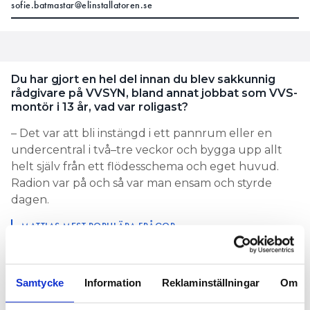
sofie.batmastar@elinstallatoren.se
Du har gjort en hel del innan du blev sakkunnig
rådgivare på VVSYN, bland annat jobbat som VVS-
montör i 13 år, vad var roligast?
– Det var att bli instängd i ett pannrum eller en
undercentral i två–tre veckor och bygga upp allt
helt själv från ett flödesschema och eget huvud.
Radion var på och så var man ensam och styrde
dagen.
MATTIAS MEST POPULÄRA FRÅGOR
ÄR DET GODKÄNT ATT SKARVA ETT VATTENRÖR I
GOLVET OCH GJUTA IN?
LÄS OCKSÅ:
Samtycke
Information
Reklaminställningar
Om
ÄR DET TILLÅTET ATT HA VÄRMERÖR I YTTERVÄGG?