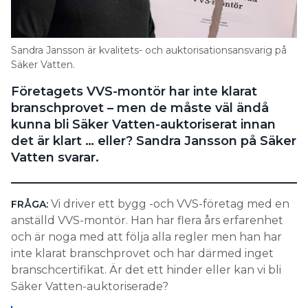
Information om GDPR
Search for:
Sandra Jansson är kvalitets- och auktorisationsansvarig på
Säker Vatten.
Företagets VVS-montör har inte klarat
SEARCH
branschprovet – men de måste väl ändå
kunna bli Säker Vatten-auktoriserat innan
det är klart … eller? Sandra Jansson på Säker
Vatten svarar.
Vi driver ett bygg -och VVS-företag med en
FRÅGA:
anställd VVS-montör. Han har flera års erfarenhet
och är noga med att följa alla regler men han har
inte klarat branschprovet och har därmed inget
branschcertifikat. Är det ett hinder eller kan vi bli
Säker Vatten-auktoriserade?