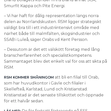
Smurfit Kappa och Pite Energi.
– Vi har haft för dålig representation längs norra
delen av Norrlandskusten. RSM ligger strategiskt
väldigt bra till i ett industriintensivt område med
närhet både till malmfälten, skogsindustrier och
SSAB i Luleå, säger Orabs vd Kent Persson.
– Dessutom är det ett välskött företag med lång
branscherfarenhet och specialistkompetens.
Sammantaget blev det enkelt val för oss att sikta på
RSM.
att bli en filial till Orab,
RSM KOMMER SMÅNINGOM
som har huvudkontor i Gävle och filialer i
Skellefteå, Karlstad, Lund och Kristianstad.
Kristianstad är det senaste tillskottet och öppnade
för ett halvår sedan.
De för fortsatt förtroende på ESS