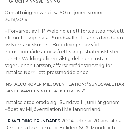
TIG- OCH PINNSVETSNING
Omsättningen var cirka 90 miljoner kronor
2018/2019.
– Förvärvet av HP Welding är ett första steg mot att
bli multidisciplinära i Sundsvall och längs den delen
av Norrlandskusten. Breddningen av vårt
industriområde är också ett viktigt strategiskt steg
där HP Welding blir en viktig del inom Instalco,
säger Johan Larsson, affärsområdesansvarig för
Instalco Norr, i ett pressmeddelande.
INSTALCO KÖPER MILJÖVENTILATION: “SUNDSVALL HAR
LÄNGE VARIT EN VIT FLÄCK FÖR OSS”
Instalco etablerade sig i Sundsvall i juni i år genom
köpet av Miljöventilation i Mellannorrland.
2004 och har 20 anställda.
HP WELDING GRUNDADES
De största kunderna är Boliden, SCA, Mondi och