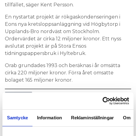
tillfället, säger Kent Persson.
En nystartat projekt är rökgaskondenseringen i
Eons nya kretsloppsanläggning vid Högbytorp i
Upplands-Bro nordväst om Stockholm.
Ordervärdet är cirka 12 miljoner kronor. Ett nyss
avslutat projekt är på Stora Ensos
tidningspappersbruk i Hyltebruk.
Orab grundades 1993 och beräknas i år omsätta
cirka 220 miljoner kronor. Förra året omsatte
bolaget 165 miljoner kronor.
NÄRINGSLIV
Samtycke
Information
Reklaminställningar
Om
Nyhetsbrev
Prenumerera på vårt nyhetsbrev och få nyheter, tips
och bevakningar rakt ner i inkorgen