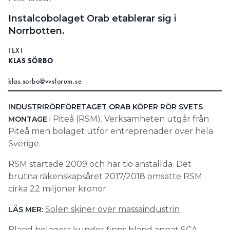
Information om GDPR
Instalcobolaget Orab etablerar sig i
Norrbotten.
Search for:
TEXT
KLAS SÖRBO
SEARCH
klas.sorbo@vvsforum.se
INDUSTRIRÖRFÖRETAGET ORAB KÖPER RÖR SVETS
i Piteå (RSM). Verksamheten utgår från
MONTAGE
Piteå men bolaget utför entreprenader över hela
Sverige.
RSM startade 2009 och har tio anställda. Det
brutna räkenskapsåret 2017/2018 omsatte RSM
cirka 22 miljoner kronor.
Solen skiner över massaindustrin
LÄS MER:
Bland bolagets kunder finns bland annat SCA,