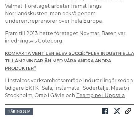
Valmet. Företaget arbetar främst längs
Norrlandskusten, men också genom
underentreprenörer över hela Europa.
Fram till 2013 hette företaget Novmar. Basen var
inledningsvis Göteborg.
KOMPAKTA VENTILER BLEV SUCCÉ: “FLER INDUSTRIELLA
TILLÄMPNINGAR ÄN MED VÅRA ANDRA ANDRA
PRODUKTER”
I Instalcos verksamhetsområde Industri ingår sedan
tidigare EKTK i Sala,
Instamate i Södertälje
, Mesab i
Stockholm, Orab i Gävle och
Teampipe i Uppsala
.
NÄRINGSLIV