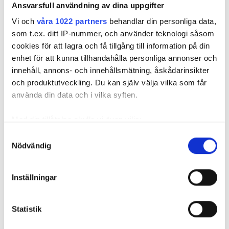
Ansvarsfull användning av dina uppgifter
Vi och
våra 1022 partners
behandlar din personliga data,
som t.ex. ditt IP-nummer, och använder teknologi såsom
cookies för att lagra och få tillgång till information på din
enhet för att kunna tillhandahålla personliga annonser och
innehåll, annons- och innehållsmätning, åskådarinsikter
och produktutveckling. Du kan själv välja vilka som får
använda din data och i vilka syften.
Med din tillåtelse skulle vi även vilja:
REKOMMENDERADE ARTIKLAR
Samla in information om din geografiska plats
Samtyckesval
Nödvändig
som kan ha en noggrannhet på upp till flera meter
Identifiera din enhet genom att aktivt skanna den
för specifika kännetecken (fingeravtryck)
Inställningar
Ta reda på mer om hur dina personliga uppgifter
behandlas och ställ in dina preferenser i
detaljsektionen
.
Instalco växer
Statistik
Du kan ändra eller dra tillbaka ditt samtycke när som
Instalco gör
Instalco k
inom industrirör
trippelköp
industriv
helst från cookie-förklaringen.