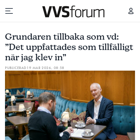
GRUNDAREN TILLBAKA SOM VD: ”DET UPPFATTADES SOM TILLFÄLLIGT NÄR JAG KLEV IN”
Grundaren tillbaka som vd:
Prenumerera
”Det uppfattades som tillfälligt
när jag klev in”
Hantera prenumeration
PUBLICERAD
19 MAR 2026, 08:58
Lediga jobb
Annonsera
Läs E-tidningen
Om tidningen
Kontakt