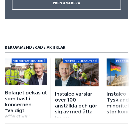
REKOMMENDERADE ARTIKLAR
FÖR PRENUMERANTER
FÖR PRENUMERANTER
FÖR PRENU
Bolaget pekas ut
Instalco varslar
Instalco in 
som bäst i
över 100
Tyskland –
koncernen:
anställda och gör
minoritets
”Väldigt
sig av med åtta
stor konc
effektiva”
bolag