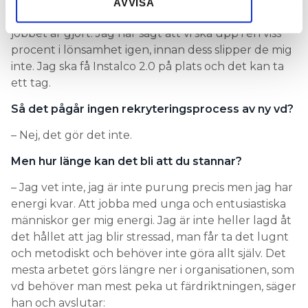
– Det uppfattades som tillfälligt när jag klev in men
AVVISA
jag är här för att göra ett jobb och jag kliver av när
jobbet är gjort. Jag har sagt att vi ska upp i en viss
procent i lönsamhet igen, innan dess slipper de mig
inte. Jag ska få Instalco 2.0 på plats och det kan ta
ett tag.
Så det pågår ingen rekryteringsprocess av ny vd?
– Nej, det gör det inte.
Men hur länge kan det bli att du stannar?
– Jag vet inte, jag är inte purung precis men jag har
energi kvar. Att jobba med unga och entusiastiska
människor ger mig energi. Jag är inte heller lagd åt
det hållet att jag blir stressad, man får ta det lugnt
och metodiskt och behöver inte göra allt själv. Det
mesta arbetet görs längre ner i organisationen, som
vd behöver man mest peka ut färdriktningen, säger
han och avslutar: