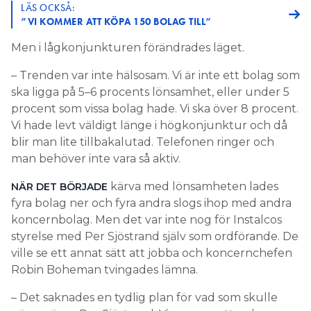
LÄS OCKSÅ:
”VI KOMMER ATT KÖPA 150 BOLAG TILL”
Men i lågkonjunkturen förändrades läget.
– Trenden var inte hälsosam. Vi är inte ett bolag som
ska ligga på 5–6 procents lönsamhet, eller under 5
procent som vissa bolag hade. Vi ska över 8 procent.
Vi hade levt väldigt länge i högkonjunktur och då
blir man lite tillbakalutad. Telefonen ringer och
man behöver inte vara så aktiv.
kärva med lönsamheten lades
NÄR DET BÖRJADE
fyra bolag ner och fyra andra slogs ihop med andra
koncernbolag. Men det var inte nog för Instalcos
styrelse med Per Sjöstrand själv som ordförande. De
ville se ett annat sätt att jobba och koncernchefen
Robin Boheman tvingades lämna.
– Det saknades en tydlig plan för vad som skulle