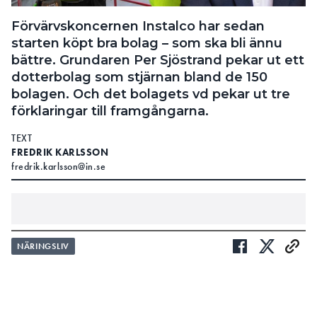
Förvärvskoncernen Instalco har sedan
starten köpt bra bolag – som ska bli ännu
bättre. Grundaren Per Sjöstrand pekar ut ett
dotterbolag som stjärnan bland de 150
bolagen. Och det bolagets vd pekar ut tre
förklaringar till framgångarna.
TEXT
FREDRIK KARLSSON
fredrik.karlsson@in.se
finns några som
BLAND INSTALCOS 150 BOLAG
NÄRINGSLIV
utmärker sig. Koncernchefen Per Sjöstrand nämner
”ställningsbolagen”, ”något bolag i Blekinge”,
Henningssons elektriska, Nihlén elmontage och
industribolaget NCE. Ett företag lovordas extra.