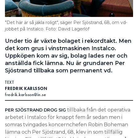
Information om GDPR
Search for:
"Det här är så jäkla roligt", säger Per Sjöstrand, 68, om vd-
jobbet på Instalco. Foto: David Lagerlöf
Under tio år växte bolaget i rekordtakt. Men
SEARCH
det kom grus i vinstmaskinen Instalco.
Uppköpen kom av sig, bolag lades ner och
anställda fick lämna. Nu är grundaren Per
Sjöstrand tillbaka som permanent vd.
TEXT
FREDRIK KARLSSON
fredrik.karlsson@in.se
tillbaka från det operativa
PER SJÖSTRAND DROG SIG
arbetet i Instalco för knappt fem år sedan men i
somras tvingades koncernchefen Robin Boheman
lämna och Per Sjöstrand, 68, klev in som tillfällig