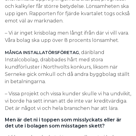
och kalkyler får större betydelse. Lönsamheten ska
upp igen. Rapporten för fjärde kvartalet togs också
emot väl av marknaden.
– Vi är inget krisbolag men långt ifrån där vi vill vara.
Våra bolag ska upp över 8 procents lönsamhet.
, däribland
MÅNGA INSTALLATÖRSFÖRETAG
Instalcobolag, drabbades hårt med stora
kundförluster i Northvolts konkurs, liksom när
Serneke gick omkull och då andra byggbolag ställt
in betalningarna.
– Vissa projekt och vissa kunder skulle vi ha undvikit,
vi borde ha sett innan att de inte var kreditvärdiga.
Det är något vi och hela branschen har att lära.
Men är det ni i toppen som misslyckats eller är
det ute i bolagen som misstagen skett?