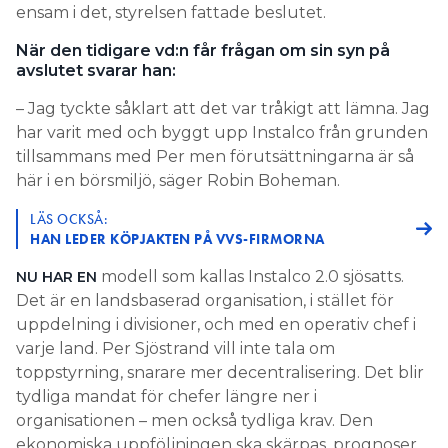
ensam i det, styrelsen fattade beslutet.
När den tidigare vd:n får frågan om sin syn på
avslutet svarar han:
– Jag tyckte såklart att det var tråkigt att lämna. Jag
har varit med och byggt upp Instalco från grunden
tillsammans med Per men förutsättningarna är så
här i en börsmiljö, säger Robin Boheman.
LÄS OCKSÅ:
HAN LEDER KÖPJAKTEN PÅ VVS-FIRMORNA
modell som kallas Instalco 2.0 sjösatts.
NU HAR EN
Det är en landsbaserad organisation, i stället för
uppdelning i divisioner, och med en operativ chef i
varje land. Per Sjöstrand vill inte tala om
toppstyrning, snarare mer decentralisering. Det blir
tydliga mandat för chefer längre ner i
organisationen – men också tydliga krav. Den
ekonomiska uppföljningen ska skärpas, prognoser