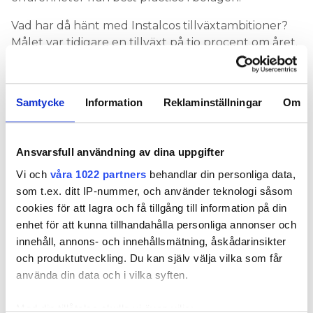
Vad har då hänt med Instalcos tillväxtambitioner?
Målet var tidigare en tillväxt på tio procent om året.
Koncernen överträffade det med råge under flera
år då man nådde ungefär 30 procents tillväxt,
främst genom förvärv men även organiskt.
Samtycke
Information
Reklaminställningar
Om
Omsättningen är 13,6 miljarder kronor men de
senaste åren har man slagit av på tillväxttakten.
Ansvarsfull användning av dina uppgifter
Pressmeddelandena om förvärvade bolag har inte
kommit lika tätt.
Vi och
våra 1022 partners
behandlar din personliga data,
som t.ex. ditt IP-nummer, och använder teknologi såsom
När bolag har köpts har det inte längre handlat om
cookies för att lagra och få tillgång till information på din
el- och VVS-företag utan flera industriföretag, man
enhet för att kunna tillhandahålla personliga annonser och
har köpt in sig i ett tyskt installationsbolag och
innehåll, annons- och innehållsmätning, åskådarinsikter
startat egna konsultbolag.
och produktutveckling. Du kan själv välja vilka som får
använda din data och i vilka syften.
– Tillväxtmålet finns kvar men har fått stå tillbaka
det senaste året för att få upp lönsamheten igen,
Med din tillåtelse skulle vi även vilja:
säger Per Sjöstrand som också är tydlig med att