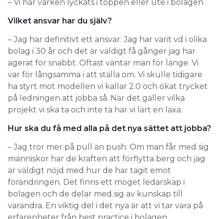
– Vi har varken lyckats i toppen eller ute i bolagen.
Vilket ansvar har du själv?
– Jag har definitivt ett ansvar. Jag har varit vd i olika
bolag i 30 år och det är väldigt få gånger jag har
agerat för snabbt. Oftast väntar man för länge. Vi
var för långsamma i att ställa om. Vi skulle tidigare
ha styrt mot modellen vi kallar 2.0 och ökat trycket
på ledningen att jobba så. När det gäller vilka
projekt vi ska ta och inte ta har vi lärt en läxa.
Hur ska du få med alla på det nya sättet att jobba?
– Jag tror mer på pull än push. Om man får med sig
människor har de kraften att förflytta berg och jag
är väldigt nöjd med hur de har tagit emot
förändringen. Det finns ett moget ledarskap i
bolagen och de delar med sig av kunskap till
varandra. En viktig del i det nya är att vi tar vara på
erfarenheter från best practice i bolagen.