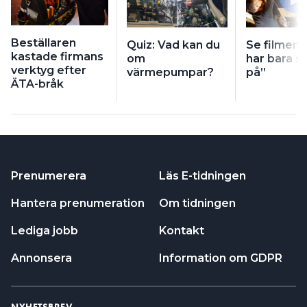
Beställaren
Quiz: Vad kan du
Se filmen:
kastade firmans
om
har bara s
verktyg efter
värmepumpar?
på”
ÄTA-bråk
Prenumerera
Läs E-tidningen
Hantera prenumeration
Om tidningen
Lediga jobb
Kontakt
Annonsera
Information om GDPR
NYHETSBREV