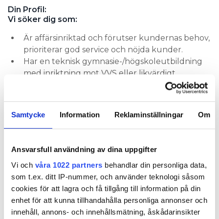
Din Profil:
Vi söker dig som:
Är affärsinriktad och förutser kundernas behov,
prioriterar god service och nöjda kunder.
Har en teknisk gymnasie-/högskoleutbildning
med inriktning mot VVS eller likvärdigt.
Har god produktkännedom av
klimatprodukter t.ex. Fläktkonvektorer och
Vätskekylaggregat.
Samtycke
Information
Reklaminställningar
Om
Har några års arbetslivserfarenhet som konsult,
säljare eller marknadsförare.
Har ordningssinne och är självgående, trivs att
Ansvarsfull användning av dina uppgifter
arbeta i högt tempo med omväxlande
Vi och
våra 1022 partners
behandlar din personliga data,
uppgifter.
som t.ex. ditt IP-nummer, och använder teknologi såsom
Är social och kommunikativ och sätter värde på
cookies för att lagra och få tillgång till information på din
en god laganda.
enhet för att kunna tillhandahålla personliga annonser och
God datavana och goda kunskaper i svenska
innehåll, annons- och innehållsmätning, åskådarinsikter
och engelska samt innehar körkort.