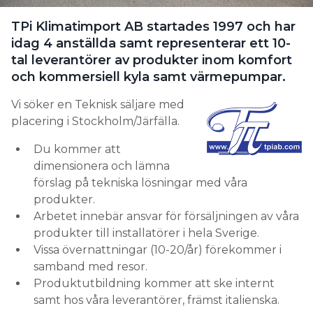
Information om GDPR
TPi Klimatimport AB startades 1997 och har
Search for:
idag 4 anställda samt representerar ett 10-
tal leverantörer av produkter inom komfort
och kommersiell kyla samt värmepumpar.
Vi söker en Teknisk säljare med
SEARCH
placering i Stockholm/Järfälla.
Du kommer att
dimensionera och lämna
förslag på tekniska lösningar med våra
produkter.
Arbetet innebär ansvar för försäljningen av våra
produkter till installatörer i hela Sverige.
Vissa övernattningar (10-20/år) förekommer i
samband med resor.
Produktutbildning kommer att ske internt
samt hos våra leverantörer, främst italienska.