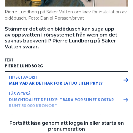
Information om GDPR
Pierre Lundborg på Säker Vatten om krav för installation av
Search for:
bidédusch. Foto: Daniel Persson/privat
Stämmer det att en bidédusch kan suga upp
avloppsvatten i rörsystemet från wc:n om det
saknas backventil? Pierre Lundborg på Säker
SEARCH
Vatten svarar.
TEXT
PIERRE LUNDBORG
FINSK FAVORIT
MEN VAD ÄR DET HÄR FÖR LATTJO LITEN PRYL?
LÄS OCKSÅ
DUSCHTOALETT DE LUXE: ”BARA PORSLINET KOSTAR
RUNT 50 000 KRONOR”
Är det ett krav att det ska finnas backventil
FRÅGA:
Fortsätt läsa genom att logga in eller starta en
om man installerar en bidédusch vid en wc?
prenumeration