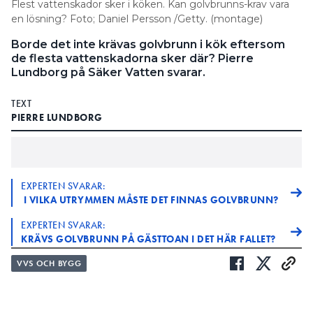
Flest vattenskador sker i köken. Kan golvbrunns-krav vara
en lösning? Foto; Daniel Persson /Getty. (montage)
Borde det inte krävas golvbrunn i kök eftersom
de flesta vattenskadorna sker där? Pierre
Lundborg på Säker Vatten svarar.
TEXT
PIERRE LUNDBORG
EXPERTEN SVARAR:
I VILKA UTRYMMEN MÅSTE DET FINNAS GOLVBRUNN?
EXPERTEN SVARAR:
KRÄVS GOLVBRUNN PÅ GÄSTTOAN I DET HÄR FALLET?
VVS OCH BYGG
: Jag har läst att 4 av 10 vattenskador sker i
FRÅGA
kök. Borde inte Säker Vatten kräva att det finns
golvbrunn i köket för att minska skadorna?