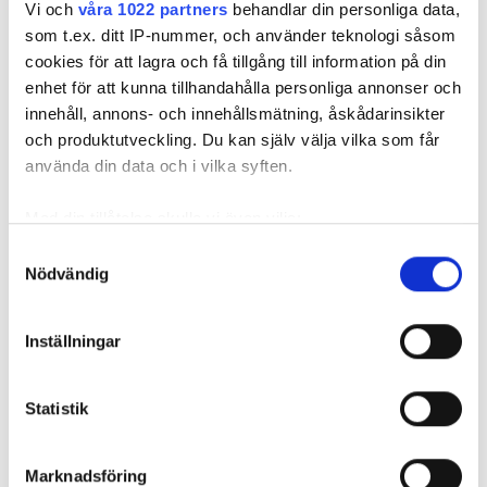
Vi och
våra 1022 partners
behandlar din personliga data,
som t.ex. ditt IP-nummer, och använder teknologi såsom
cookies för att lagra och få tillgång till information på din
enhet för att kunna tillhandahålla personliga annonser och
innehåll, annons- och innehållsmätning, åskådarinsikter
och produktutveckling. Du kan själv välja vilka som får
REKOMMENDERADE ARTIKLAR
använda din data och i vilka syften.
FÖR PRENUMERANTER
FÖR PRENUMERANTER
Med din tillåtelse skulle vi även vilja:
Samla in information om din geografiska plats
Samtyckesval
Nödvändig
som kan ha en noggrannhet på upp till flera meter
Identifiera din enhet genom att aktivt skanna den
Varför kräver
Betyder
Får man in
för specifika kännetecken (fingeravtryck)
inte Säker
Inställningar
märkningen att
bidédusch 
Ta reda på mer om hur dina personliga uppgifter
Vatten
blandaren är okej
med VVC?
golvbrunn i kök?
behandlas och ställ in dina preferenser i
detaljsektionen
.
att installera?
Statistik
Du kan ändra eller dra tillbaka ditt samtycke när som
helst från cookie-förklaringen.
Marknadsföring