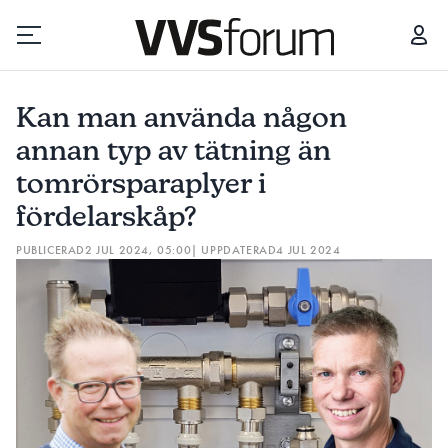
KAN MAN ANVÄNDA NÅGON ANNAN TYP AV TÄTNING ÄN TOMRÖRSPARAPLYER I FÖRDELARSKÅP?
MÅS
Kan man använda någon
Prenumerera
annan typ av tätning än
tomrörsparaplyer i
Hantera prenumeration
fördelarskåp?
Lediga jobb
PUBLICERAD
2 JUL 2024, 05:00
| UPPDATERAD
4 JUL 2024
Annonsera
Läs E-tidningen
Om tidningen
Kontakt