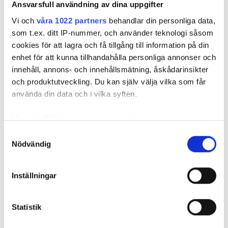
Ansvarsfull användning av dina uppgifter
Han tipsar också om att man kan eftermontera
Vi och
våra 1022 partners
behandlar din personliga data,
paraplyet.
som t.ex. ditt IP-nummer, och använder teknologi såsom
– Man lossa kopplingen mot fördelaren, dra över
cookies för att lagra och få tillgång till information på din
paraplyet och sedan montera kopplingen igen.
enhet för att kunna tillhandahålla personliga annonser och
innehåll, annons- och innehållsmätning, åskådarinsikter
och produktutveckling. Du kan själv välja vilka som får
använda din data och i vilka syften.
REKOMMENDERADE ARTIKLAR
Med din tillåtelse skulle vi även vilja:
Samla in information om din geografiska plats
Samtyckesval
FÖR PRENUMERANTER
Nödvändig
som kan ha en noggrannhet på upp till flera meter
Identifiera din enhet genom att aktivt skanna den
för specifika kännetecken (fingeravtryck)
Inställningar
Ta reda på mer om hur dina personliga uppgifter
Måste
Skåpet ännu inte
Höjda krav
behandlas och ställ in dina preferenser i
detaljsektionen
.
fördelarskåpet
godkänt: ”Är
typgodkä
Statistik
Du kan ändra eller dra tillbaka ditt samtycke när som
sitta 500 mm
redan ett av de
– här miss
helst från cookie-förklaringen.
från golvet?
bästa på
tillverkarn