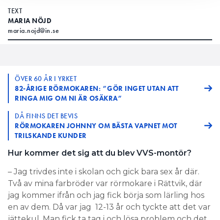
TEXT
MARIA NÖJD
maria.nojd@in.se
ÖVER 60 ÅR I YRKET
82-ÅRIGE RÖRMOKAREN: ”GÖR INGET UTAN ATT
RINGA MIG OM NI ÄR OSÄKRA”
DÅ FINNS DET BEVIS
RÖRMOKAREN JOHNNY OM BÄSTA VAPNET MOT
TRILSKANDE KUNDER
Hur kommer det sig att du blev VVS-montör?
– Jag trivdes inte i skolan och gick bara sex år där.
Två av mina farbröder var rörmokare i Rättvik, där
jag kommer ifrån och jag fick börja som lärling hos
en av dem. Då var jag 12-13 år och tyckte att det var
jättekul. Man fick ta tag i och lösa problem och det