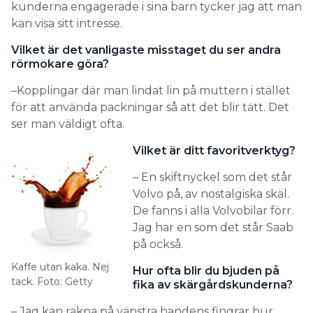
kunderna engagerade i sina barn tycker jag att man
kan visa sitt intresse.
Vilket är det vanligaste misstaget du ser andra
rörmokare göra?
–Kopplingar där man lindat lin på muttern i stället
för att använda packningar så att det blir tätt. Det
ser man väldigt ofta.
Vilket är ditt favoritverktyg?
– En skiftnyckel som det står
Volvo på, av nostalgiska skäl.
De fanns i alla Volvobilar förr.
Jag har en som det står Saab
på också.
Kaffe utan kaka. Nej
Hur ofta blir du bjuden på
tack. Foto: Getty
fika av skärgårdskunderna?
– Jag kan räkna på vänstra handens fingrar hur