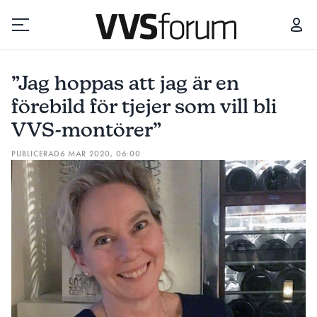
”JAG HOPPAS ATT JAG ÄR EN FÖREBILD FÖR TJEJER SOM VILL BLI VVS-MONTÖRER”
”Jag hoppas att jag är en
Prenumerera
förebild för tjejer som vill bli
VVS-montörer”
Hantera prenumeration
PUBLICERAD
6 MAR 2020, 06:00
Lediga jobb
Annonsera
Läs E-tidningen
Om tidningen
Kontakt