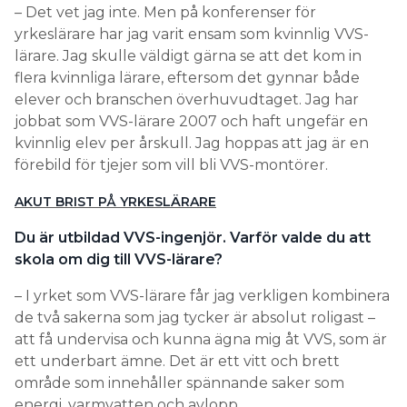
– Det vet jag inte. Men på konferenser för
yrkeslärare har jag varit ensam som kvinnlig VVS-
lärare. Jag skulle väldigt gärna se att det kom in
flera kvinnliga lärare, eftersom det gynnar både
elever och branschen överhuvudtaget. Jag har
jobbat som VVS-lärare 2007 och haft ungefär en
kvinnlig elev per årskull. Jag hoppas att jag är en
förebild för tjejer som vill bli VVS-montörer.
AKUT BRIST PÅ YRKESLÄRARE
Du är utbildad VVS-ingenjör. Varför valde du att
skola om dig till VVS-lärare?
– I yrket som VVS-lärare får jag verkligen kombinera
de två sakerna som jag tycker är absolut roligast –
att få undervisa och kunna ägna mig åt VVS, som är
ett underbart ämne. Det är ett vitt och brett
område som innehåller spännande saker som
energi, varmvatten och avlopp.