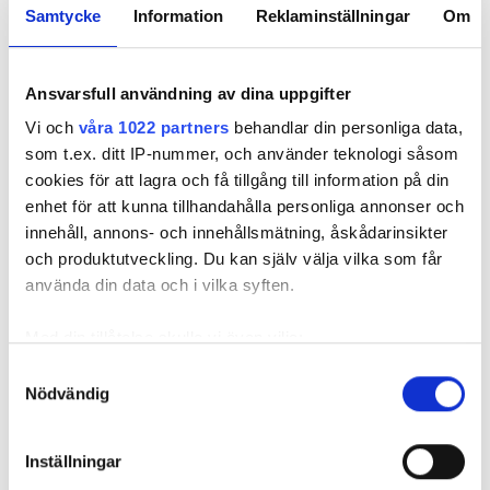
Samtycke
Information
Reklaminställningar
Om
Ansvarsfull användning av dina uppgifter
Rörmokaren
82-årige
Elevens
Johnny, 82, om
rörmokaren: ”Gör
badrums-
Vi och
våra 1022 partners
behandlar din personliga data,
värsta missen:
inget utan att
rörmokeri
som t.ex. ditt IP-nummer, och använder teknologi såsom
“Jag blev rejält
ringa mig om ni är
impade på
cookies för att lagra och få tillgång till information på din
duschad”
osäkra”
läraren
enhet för att kunna tillhandahålla personliga annonser och
innehåll, annons- och innehållsmätning, åskådarinsikter
och produktutveckling. Du kan själv välja vilka som får
använda din data och i vilka syften.
Med din tillåtelse skulle vi även vilja:
Rörmokaren Johnny, 82, om
Samla in information om din geografiska plats
Samtyckesval
värsta missen: “Jag blev rejält
Nödvändig
som kan ha en noggrannhet på upp till flera meter
Identifiera din enhet genom att aktivt skanna den
duschad”
för specifika kännetecken (fingeravtryck)
Inställningar
PUBLICERAD
1 JUN 2026, 05:08
| UPPDATERAD
29 MAY 2026
Ta reda på mer om hur dina personliga uppgifter