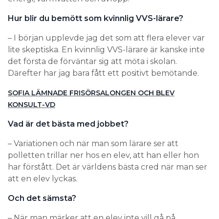
Hur blir du bemött som kvinnlig VVS-lärare?
– I början upplevde jag det som att flera elever var
lite skeptiska. En kvinnlig VVS-lärare är kanske inte
det första de förväntar sig att möta i skolan.
Därefter har jag bara fått ett positivt bemötande.
SOFIA LÄMNADE FRISÖRSALONGEN OCH BLEV
KONSULT-VD
Vad är det bästa med jobbet?
– Variationen och när man som lärare ser att
polletten trillar ner hos en elev, att han eller hon
har förstått. Det är världens bästa cred när man ser
att en elev lyckas.
Och det sämsta?
– När man märker att en elev inte vill gå på