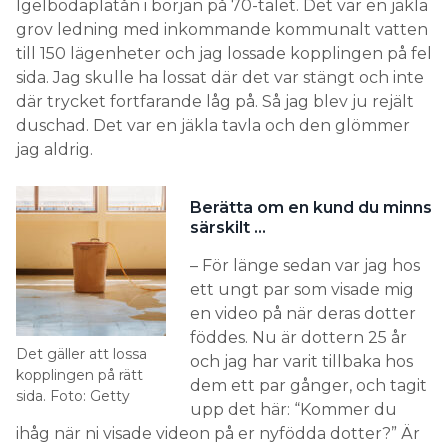
Igelbodaplatån i början på 70-talet. Det var en jäkla
grov ledning med inkommande kommunalt vatten
till 150 lägenheter och jag lossade kopplingen på fel
sida. Jag skulle ha lossat där det var stängt och inte
där trycket fortfarande låg på. Så jag blev ju rejält
duschad. Det var en jäkla tavla och den glömmer
jag aldrig.
Berätta om en kund du minns
särskilt …
– För länge sedan var jag hos
ett ungt par som visade mig
en video på när deras dotter
föddes. Nu är dottern 25 år
Det gäller att lossa
och jag har varit tillbaka hos
kopplingen på rätt
dem ett par gånger, och tagit
sida. Foto: Getty
upp det här: “Kommer du
ihåg när ni visade videon på er nyfödda dotter?” Är