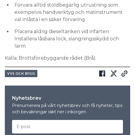
Förvara alltid stöldbegärlig utrustning som
exempelvis handverktyg och mätinstrument
väl inlåsta i en säker förvaring.
Placera aldrig dieseltanken vid infarten.
Installera låsbara lock, slangningsskydd och
larm.
Källa: Brottsförebyggande rådet (Brå).
VVS OCH BYGG
Nyhetsbrev
Prenumerera på vårt nyhetsbrev och få nyheter, tips
och bevakningar rakt ner i inkorgen