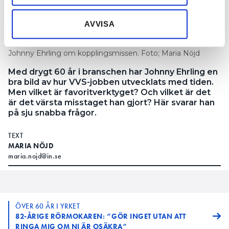
information som du har tillhandahållit eller som de har
samlat in när du har använt deras tjänster.
AVVISA
En VVS-tabbe som den här glömmer man inte, säger
Johnny Ehrling om kopplingsmissen. Foto; Maria Nöjd
Med drygt 60 år i branschen har Johnny Ehrling en
bra bild av hur VVS-jobben utvecklats med tiden.
Men vilket är favoritverktyget? Och vilket är det
är det värsta misstaget han gjort? Här svarar han
på sju snabba frågor.
TEXT
MARIA NÖJD
maria.nojd@in.se
ÖVER 60 ÅR I YRKET
82-ÅRIGE RÖRMOKAREN: ”GÖR INGET UTAN ATT
RINGA MIG OM NI ÄR OSÄKRA”