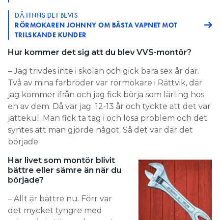
DÅ FINNS DET BEVIS
RÖRMOKAREN JOHNNY OM BÄSTA VAPNET MOT
TRILSKANDE KUNDER
Hur kommer det sig att du blev VVS-montör?
– Jag trivdes inte i skolan och gick bara sex år där.
Två av mina farbröder var rörmokare i Rättvik, där
jag kommer ifrån och jag fick börja som lärling hos
en av dem. Då var jag 12-13 år och tyckte att det var
jättekul. Man fick ta tag i och lösa problem och det
syntes att man gjorde något. Så det var där det
började.
Har livet som montör blivit
bättre eller sämre än när du
började?
– Allt är bättre nu. Förr var
det mycket tyngre med