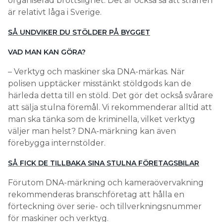
organiserad brottslighet. Det är också så att straffen
är relativt låga i Sverige.
SÅ UNDVIKER DU STÖLDER PÅ BYGGET
VAD MAN KAN GÖRA?
– Verktyg och maskiner ska DNA-märkas. När
polisen upptäcker misstänkt stöldgods kan de
härleda detta till en stöld. Det gör det också svårare
att sälja stulna föremål. Vi rekommenderar alltid att
man ska tänka som de kriminella, vilket verktyg
väljer man helst? DNA-märkning kan även
förebygga internstölder.
SÅ FICK DE TILLBAKA SINA STULNA FÖRETAGSBILAR
Förutom DNA-märkning och kameraövervakning
rekommenderas branschföretag att hålla en
förteckning över serie- och tillverkningsnummer
för maskiner och verktyg.