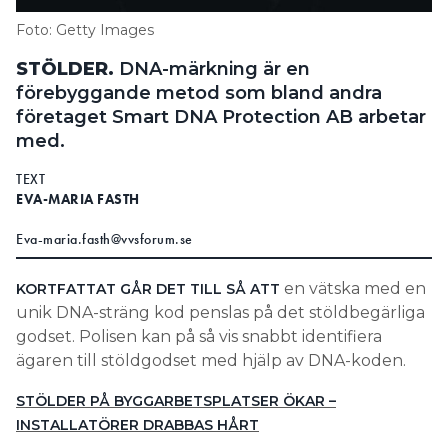
Information om GDPR
Foto: Getty Images
Search for:
STÖLDER.
DNA-märkning är en
förebyggande metod som bland andra
företaget Smart DNA Protection AB arbetar
med.
SEARCH
TEXT
EVA-MARIA FASTH
Eva-maria.fasth@vvsforum.se
en vätska med en
KORTFATTAT GÅR DET TILL SÅ ATT
unik DNA-sträng kod penslas på det stöldbegärliga
godset. Polisen kan på så vis snabbt identifiera
ägaren till stöldgodset med hjälp av DNA-koden.
STÖLDER PÅ BYGGARBETSPLATSER ÖKAR –
INSTALLATÖRER DRABBAS HÅRT