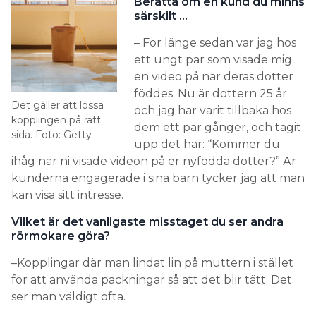
Berätta om en kund du minns
särskilt …
– För länge sedan var jag hos
ett ungt par som visade mig
en video på när deras dotter
föddes. Nu är dottern 25 år
Det gäller att lossa
och jag har varit tillbaka hos
kopplingen på rätt
dem ett par gånger, och tagit
sida. Foto: Getty
upp det här: “Kommer du
ihåg när ni visade videon på er nyfödda dotter?” Är
kunderna engagerade i sina barn tycker jag att man
kan visa sitt intresse.
Vilket är det vanligaste misstaget du ser andra
rörmokare göra?
–Kopplingar där man lindat lin på muttern i stället
för att använda packningar så att det blir tätt. Det
ser man väldigt ofta.