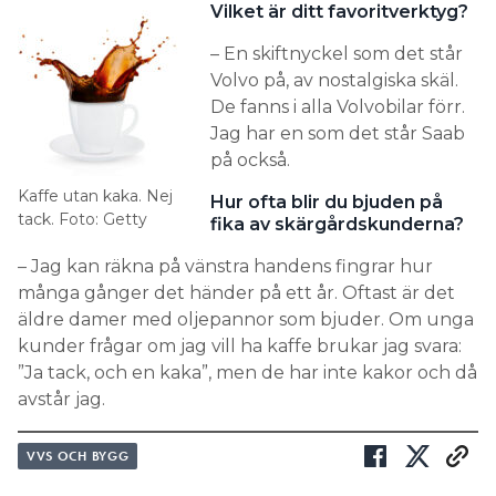
Vilket är ditt favoritverktyg?
– En skiftnyckel som det står
Volvo på, av nostalgiska skäl.
De fanns i alla Volvobilar förr.
Jag har en som det står Saab
på också.
Kaffe utan kaka. Nej
Hur ofta blir du bjuden på
tack. Foto: Getty
fika av skärgårdskunderna?
– Jag kan räkna på vänstra handens fingrar hur
många gånger det händer på ett år. Oftast är det
äldre damer med oljepannor som bjuder. Om unga
kunder frågar om jag vill ha kaffe brukar jag svara:
”Ja tack, och en kaka”, men de har inte kakor och då
avstår jag.
VVS OCH BYGG