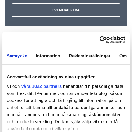
REKOMMENDERADE ARTIKLAR
Samtycke
Information
Reklaminställningar
Om
Ansvarsfull användning av dina uppgifter
Vi och
våra 1022 partners
behandlar din personliga data,
som t.ex. ditt IP-nummer, och använder teknologi såsom
Rörmokaren
82-årige
”Jag tror a
cookies för att lagra och få tillgång till information på din
Johnny, 82, om
rörmokaren: ”Gör
är svårt at
enhet för att kunna tillhandahålla personliga annonser och
värsta missen:
inget utan att
rekrytera 
innehåll, annons- och innehållsmätning, åskådarinsikter
“Jag blev rejält
ringa mig om ni är
och produktutveckling. Du kan själv välja vilka som får
duschad”
osäkra”
använda din data och i vilka syften.