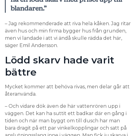
blandaren.”
– Jag rekommenderade att riva hela kåken. Jag ritar
även hus och min firma bygger hus från grunden,
men vi landade i att vi ändå skulle rädda det här,
säger Emil Andersson.
Lödd skarv hade varit
bättre
Mycket kommer att behöva rivas, men delar går att
återanvända.
– Och vidare dök även de här vattenrören upp i
väggen. Det kan ha suttit ett badkar där en gång i
tiden och när man byggt om till dusch har man
bara dragit på ett par vinkelkopplingar och satt på
anslutningsslang inne i väggen. Man fick ju skarva i