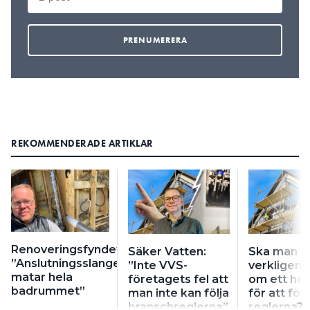
REKOMMENDERADE ARTIKLAR
Renoveringsfyndet:
Säker Vatten:
Ska man
”Anslutningsslangen
”Inte VVS-
verkligen 
matar hela
företagets fel att
om ett hel
badrummet”
man inte kan följa
för att följ
branschreglerna”
reglerna?