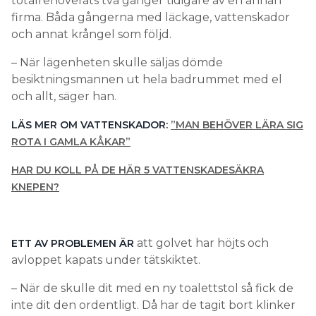
totalrenoverats två gånger tidigare av en annan
firma. Båda gångerna med läckage, vattenskador
och annat krångel som följd.
– När lägenheten skulle säljas dömde
besiktningsmannen ut hela badrummet med el
och allt, säger han.
LÄS MER OM VATTENSKADOR:
”MAN BEHÖVER LÄRA SIG
ROTA I GAMLA KÅKAR”
HAR DU KOLL PÅ DE HÄR 5 VATTENSKADESÄKRA
KNEPEN?
att golvet har höjts och
ETT AV PROBLEMEN ÄR
avloppet kapats under tätskiktet.
– När de skulle dit med en ny toalettstol så fick de
inte dit den ordentligt. Då har de tagit bort klinker