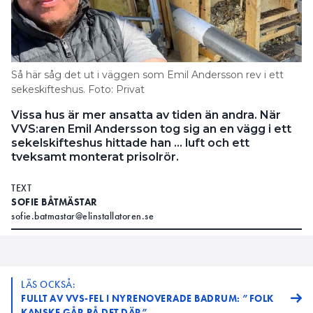
Så här såg det ut i väggen som Emil Andersson rev i ett
sekeskifteshus. Foto: Privat
Vissa hus är mer ansatta av tiden än andra. När
VVS:aren Emil Andersson tog sig an en vägg i ett
sekelskifteshus hittade han … luft och ett
tveksamt monterat prisolrör.
TEXT
SOFIE BÅTMÄSTAR
sofie.batmastar@elinstallatoren.se
LÄS OCKSÅ:
FULLT AV VVS-FEL I NYRENOVERADE BADRUM: ”FOLK
KANSKE GÅR PÅ DET DÄR”