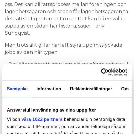
oss. Det kan bli rättsprocess mellan föreningen och
lägenhetsägaren och sedan får lägenhets­ägaren ta
det rättsligt gentemot firman. Det kan bli en väldig
soppa av en sådan här historia, säger Tony
Sundqvist.
Men trots allt gillar han att styra upp misslyckade
jobb av den här typen.
– Det känns bra att man kan hjälpa någon och se till
så det blir rätt och bra till slut.
Samtycke
Information
Reklaminställningar
Om
Ansvarsfull användning av dina uppgifter
Vi och
våra 1022 partners
behandlar din personliga data,
som t.ex. ditt IP-nummer, och använder teknologi såsom
cookies för att lagra och få tillgång till information på din