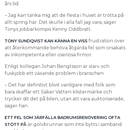
års tid.
– Jag kan tänka mig att de flesta i huset är trötta på
allt spring här. Det skulle i alla fall jag vara, säger
Tonys jobbarkompis Kenny Oddbratt.
frustration över
TONY SUNDQVIST KAN KÄNNA EN VISS
att återkommande behöva åtgärda fel som orsakats
av inkompetenta eller oseriösa firmor.
Enligt kollegan Johan Bengtsson är slarv och
fuskjobb ett växande problem i branschen.
– Det har definitivt blivit vanligare med folk som
bara skaffar ett Säker Vatten-klistermärke och
trycker dit det på bilen, utan att vara auktoriserade,
säger han.
ETT FEL SOM JÄRFÄLLA BADRUMSRENOVERING OFTA
är golvbrunnar som inte bytts i samband
STÖTT PÅ