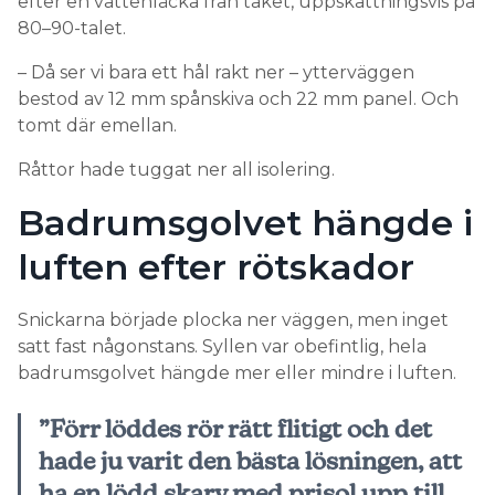
efter en vattenläcka från taket, uppskattningsvis på
80–90-talet.
– Då ser vi bara ett hål rakt ner – ytterväggen
bestod av 12 mm spånskiva och 22 mm panel. Och
tomt där emellan.
Råttor hade tuggat ner all isolering.
Badrumsgolvet hängde i
luften efter rötskador
Snickarna började plocka ner väggen, men inget
satt fast någonstans. Syllen var obefintlig, hela
badrumsgolvet hängde mer eller mindre i luften.
”Förr löddes rör rätt flitigt och det
hade ju varit den bästa lösningen, att
ha en lödd skarv med prisol upp till