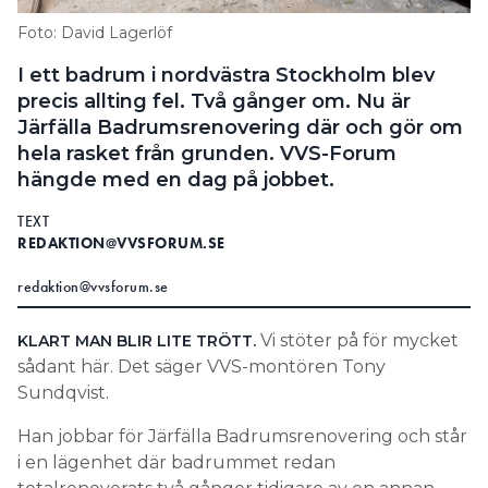
Information om GDPR
Foto: David Lagerlöf
Search for:
I ett badrum i nordvästra Stockholm blev
precis allting fel. Två gånger om. Nu är
Järfälla Badrumsrenovering där och gör om
hela rasket från grunden. VVS-Forum
SEARCH
hängde med en dag på jobbet.
TEXT
REDAKTION@VVSFORUM.SE
redaktion@vvsforum.se
Vi stöter på för mycket
KLART MAN BLIR LITE TRÖTT.
sådant här. Det säger VVS-montören Tony
Sundqvist.
Han jobbar för Järfälla Badrumsrenovering och står
i en lägenhet där badrummet redan