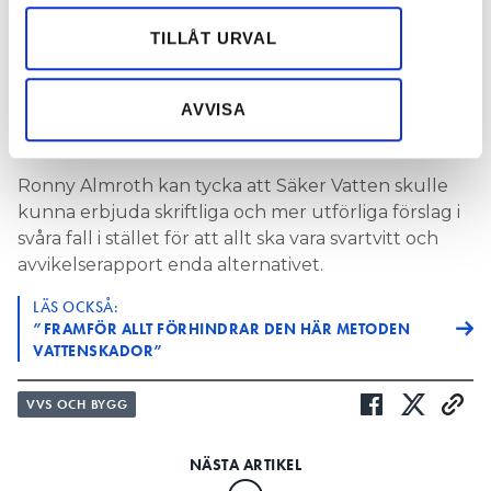
annan lösning än
annons- och analysföretag som vi samarbetar med.
avvikelserapport i de här
Dessa kan i sin tur kombinera informationen med annan
TILLÅT URVAL
fallen när man står inför
information som du har tillhandahållit eller som de har
valet mellan en enklare
samlat in när du har använt deras tjänster.
AVVISA
lösning och omfattande
ombyggnation av befintlig fastighet?
Ronny Almroth kan tycka att Säker Vatten skulle
kunna erbjuda skriftliga och mer utförliga förslag i
svåra fall i stället för att allt ska vara svartvitt och
avvikelserapport enda alternativet.
LÄS OCKSÅ:
”FRAMFÖR ALLT FÖRHINDRAR DEN HÄR METODEN
VATTENSKADOR”
VVS OCH BYGG