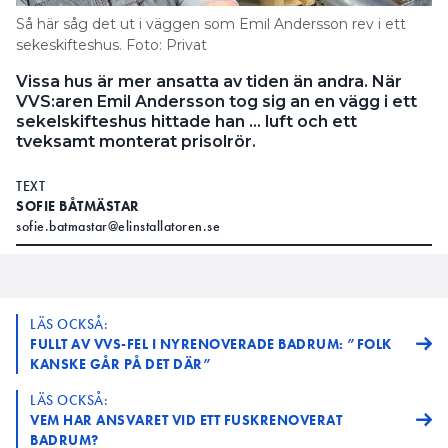
Så här såg det ut i väggen som Emil Andersson rev i ett
sekeskifteshus. Foto: Privat
Vissa hus är mer ansatta av tiden än andra. När
VVS:aren Emil Andersson tog sig an en vägg i ett
sekelskifteshus hittade han … luft och ett
tveksamt monterat prisolrör.
TEXT
SOFIE BÅTMÄSTAR
sofie.batmastar@elinstallatoren.se
LÄS OCKSÅ:
FULLT AV VVS-FEL I NYRENOVERADE BADRUM: ”FOLK
KANSKE GÅR PÅ DET DÄR”
LÄS OCKSÅ:
VEM HAR ANSVARET VID ETT FUSKRENOVERAT
BADRUM?