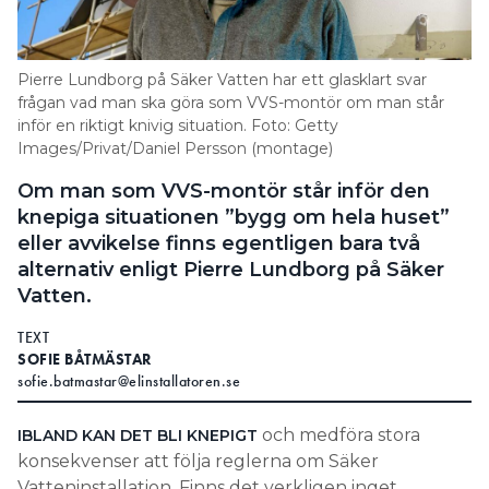
Information om GDPR
Search for:
Pierre Lundborg på Säker Vatten har ett glasklart svar
frågan vad man ska göra som VVS-montör om man står
inför en riktigt knivig situation. Foto: Getty
Images/Privat/Daniel Persson (montage)
SEARCH
Om man som VVS-montör står inför den
knepiga situationen ”bygg om hela huset”
eller avvikelse finns egentligen bara två
alternativ enligt Pierre Lundborg på Säker
Vatten.
TEXT
SOFIE BÅTMÄSTAR
sofie.batmastar@elinstallatoren.se
och medföra stora
IBLAND KAN DET BLI KNEPIGT
konsekvenser att följa reglerna om Säker
Vatteninstallation. Finns det verkligen inget