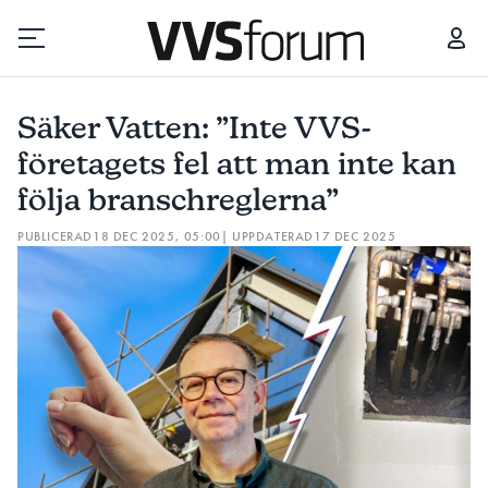
SÄKER VATTEN: ”INTE VVS-FÖRETAGETS FEL ATT MAN INTE KAN FÖLJA BRANSCHREGLERNA”
Säker Vatten: ”Inte VVS-
Prenumerera
företagets fel att man inte kan
följa branschreglerna”
Hantera prenumeration
PUBLICERAD
18 DEC 2025, 05:00
| UPPDATERAD
17 DEC 2025
Lediga jobb
Annonsera
Läs E-tidningen
Om tidningen
Kontakt