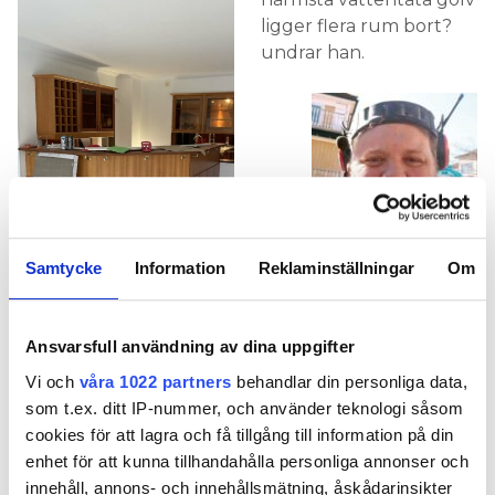
ligger flera rum bort?
undrar han.
Samtycke
Information
Reklaminställningar
Om
Ronny Almroth. Foto:
Läckut ut på kaklat golv ej
Privat
okej. Foto: Privat
Ronny Almroth och de
Ansvarsfull användning av dina uppgifter
andra hantverkarna på plats fick idén att dra en
läckut till kylskåpets droppskydd – men det är
Vi och
våra 1022 partners
behandlar din personliga data,
underkänt. Kondens och droppläckage är en sak,
som t.ex. ditt IP-nummer, och använder teknologi såsom
menar Säker Vatten, börjar det spruta blir det en
cookies för att lagra och få tillgång till information på din
helt annan.
enhet för att kunna tillhandahålla personliga annonser och
innehåll, annons- och innehållsmätning, åskådarinsikter