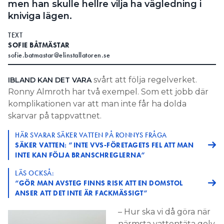
men han skulle hellre vilja ha vägledning i
kniviga lägen.
TEXT
SOFIE BÅTMÄSTAR
sofie.batmastar@elinstallatoren.se
svårt att följa regelverket.
IBLAND KAN DET VARA
Ronny Almroth har två exempel. Som ett jobb där
komplikationen var att man inte får ha dolda
skarvar på tappvattnet.
HÄR SVARAR SÄKER VATTEN PÅ RONNYS FRÅGA
SÄKER VATTEN: ”INTE VVS-FÖRETAGETS FEL ATT MAN
INTE KAN FÖLJA BRANSCHREGLERNA”
LÄS OCKSÅ:
“GÖR MAN AVSTEG FINNS RISK ATT EN DOMSTOL
ANSER ATT DET INTE ÄR FACKMÄSSIGT”
– Hur ska vi då göra när
närmsta vattentäta golv