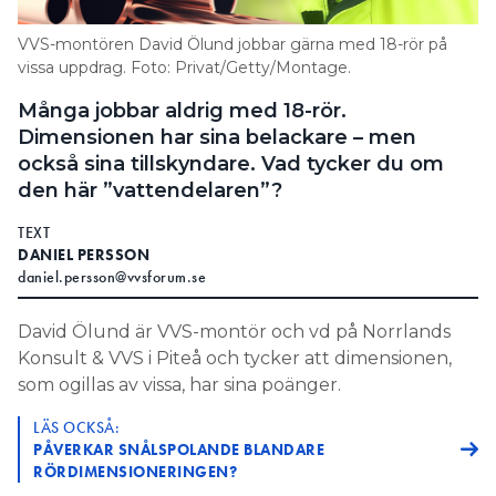
Information om GDPR
VVS-montören David Ölund jobbar gärna med 18-rör på
Search for:
vissa uppdrag. Foto: Privat/Getty/Montage.
Många jobbar aldrig med 18-rör.
Dimensionen har sina belackare – men
också sina tillskyndare. Vad tycker du om
SEARCH
den här ”vattendelaren”?
TEXT
DANIEL PERSSON
daniel.persson@vvsforum.se
David Ölund är VVS-montör och vd på Norrlands
Konsult & VVS i Piteå och tycker att dimensionen,
som ogillas av vissa, har sina poänger.
LÄS OCKSÅ:
PÅVERKAR SNÅLSPOLANDE BLANDARE
RÖRDIMENSIONERINGEN?