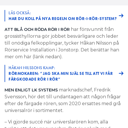
LÄS OCKSÅ:
HAR DU KOLL PÅ NYA REGELN OM RÖR-I-RÖR-SYSTEM?
har försvunnit från
ATT BLÅ OCH RÖDA RÖR I RÖR
grossisthyllorna gör jobbet besvärligare och leder
till onödiga felkopplingar, tycker Håkan Nilsson på
Rörservice Installation i Jonstorp. Det berättar han
mer om här (länk nedan).
HÅKAN NILSSONS KAMP:
RÖRMOKAREN: ”JAG SKA MIN SJÄL SE TILL ATT VI FÅR
FÄRGKODADE RÖR I RÖR”
marknadschef, Fredrik
MEN ENLIGT LK SYSTEMS
Svensson, hör det till undantagen att någon frågar
efter de färgade rören, som 2020 ersattes med grå
universalrör i sortimentet.
– Vi gjorde succé när universlarören kom, alla