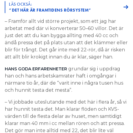
LÄS OCKSÅ:
”DET HÄR ÄR FRAMTIDENS RÖRSYSTEM”
– Framför allt vid större projekt, som ett jag har
arbetat med där vi konverterar 50–60 villor. Det är
just det att du kan bygga allting med 40 cc och
ändå pressa det på plats utan att det klämmer eller
blir för trångt. Det går inte med 22-rör, då är risken
att allt blir krokigt innan du är klar, säger han.
grundar sig i uppdrag
HANS GODA ERFARENHETER
han och hans arbetskamrater haft i omgångar i
närmare tio år, där de “varit inne i några tusen hus
och hunnit testa det mesta”.
– Vi jobbade uteslutande med det här i flera år, så vi
har hunnit testa det. Man klarar flöden och KVS-
värden till de flesta delar av huset, men samtidigt
klarar man 40 mm i cc mellan rören och att pressa.
Det gör man inte alltid med 22, det blir lite väl