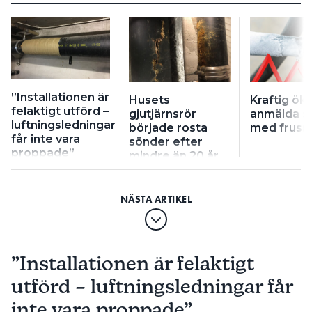
”Installationen är
Husets
Kraftig ök
felaktigt utförd –
gjutjärnsrör
anmälda s
luftningsledningar
började rosta
med frusna
får inte vara
sönder efter
proppade”
mindre än 20 år
”Installationen är felaktigt
utförd – luftningsledningar får
inte vara proppade”