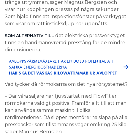
trånga utrymmen, säger Magnus Bergsten och
visar hur kopplingen pressas på några sekunder.
Som hjälp finns ett inspektionsfönster på verktyget
som visar om rätt insticksdjup har uppnåtts.
det elektriska pressverktyget
SOM ALTERNATIV TILL
finns en handmanövrerad presstång för de mindre
dimensionerna.
AVLOPPSVÄRMEVÄXLARE HAR EN DOLD POTENTIAL ATT
SÄNKA ENERGIKOSTNADERNA
HÄR SKA DET VASKAS KILOWATTIMMAR UR AVLOPPET
Vad tycker då rörmokarna om det nya rörsystemet?
– Där våra säljare har tjuvstartat med FlowFit är
rörmokarna väldigt positiva. Framför allt till att man
kan använda samma maskin till olika
rördimensioner. Då slipper montörerna släpa på alla
pressbackar som tillsammans väger omkring 25 kilo,
säger Magnus Bergsten.