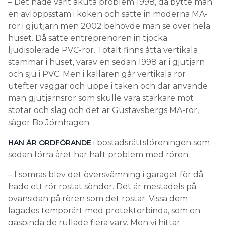
– Det hade varit akuta problem 1998, då bytte man
en avloppsstam i köken och satte in moderna MA-
rör i gjutjärn men 2002 behövde man se över hela
huset. Då satte entreprenören in tjocka
ljudisolerade PVC-rör. Totalt finns åtta vertikala
stammar i huset, varav en sedan 1998 är i gjutjärn
och sju i PVC. Men i källaren går vertikala rör
utefter väggar och uppe i taken och där använde
man gjutjärnsrör som skulle vara starkare mot
stötar och slag och det är Gustavsbergs MA-rör,
säger Bo Jörnhagen.
i bostadsrättsföreningen som
HAN ÄR ORDFÖRANDE
sedan förra året har haft problem med rören.
– I somras blev det översvämning i garaget för då
hade ett rör rostat sönder. Det är mestadels på
ovansidan på rören som det rostar. Vissa dem
lagades temporärt med protektorbinda, som en
gasbinda de rullade flera varv. Men vi hittar