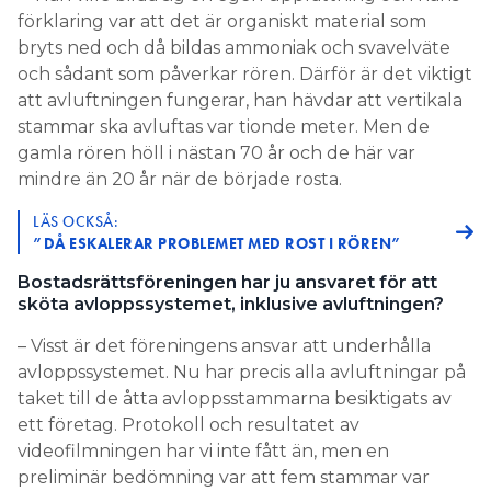
förklaring var att det är organiskt material som
bryts ned och då bildas ammoniak och svavelväte
och sådant som påverkar rören. Därför är det viktigt
att avluftningen fungerar, han hävdar att vertikala
stammar ska avluftas var tionde meter. Men de
gamla rören höll i nästan 70 år och de här var
mindre än 20 år när de började rosta.
LÄS OCKSÅ:
”DÅ ESKALERAR PROBLEMET MED ROST I RÖREN”
Bostadsrättsföreningen har ju ansvaret för att
sköta avloppssystemet, inklusive avluftningen?
– Visst är det föreningens ansvar att underhålla
avloppssystemet. Nu har precis alla avluftningar på
taket till de åtta avloppsstammarna besiktigats av
ett företag. Protokoll och resultatet av
videofilmningen har vi inte fått än, men en
preliminär bedömning var att fem stammar var