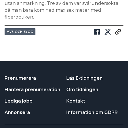
utan anmärkning. Tre av dem var svårundersökta
då man bara kom ned max sex meter med
fiberoptiken.
VVS OCH BYGG
Prenumerera
Läs E-tidningen
Hantera prenumeration
Om tidningen
Lediga jobb
Kontakt
Annonsera
Information om GDPR