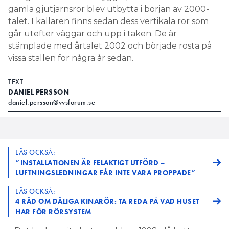
gamla gjutjärnsrör blev utbytta i början av 2000-
talet. I källaren finns sedan dess vertikala rör som
går utefter väggar och upp i taken. De är
stämplade med årtalet 2002 och började rosta på
vissa ställen för några år sedan.
TEXT
DANIEL PERSSON
daniel.persson@vvsforum.se
LÄS OCKSÅ:
”INSTALLATIONEN ÄR FELAKTIGT UTFÖRD –
LUFTNINGSLEDNINGAR FÅR INTE VARA PROPPADE”
LÄS OCKSÅ:
4 RÅD OM DÅLIGA KINARÖR: TA REDA PÅ VAD HUSET
HAR FÖR RÖRSYSTEM