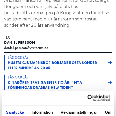
Andreas Hanson är representant för Gustavsbergs
Rörsystem och var själv på plats hos
bostadsrättsföreningen på Kungsholmen för att se
vad som hänt med
gjutjärnsrören som rostat
sönder efter 20 års användning.
TEXT
DANIEL PERSSON
daniel.persson@vvsforum.se
LÄS OCKSÅ:
HUSETS GJUTJÄRNSRÖR BÖRJADE ROSTA SÖNDER
EFTER MINDRE ÄN 20 ÅR
LÄS OCKSÅ:
KINARÖREN TRASIGA EFTER TIO ÅR: ”NYA
FÖRENINGAR DRABBAS HELA TIDEN”
Inför besöket tänkte han på alternativet att det kan
handla om dålig avluftning som gjort att gaser som
svavelväte samlats och påskyndat korrosionen.
Samtycke
Information
Reklaminställningar
Om