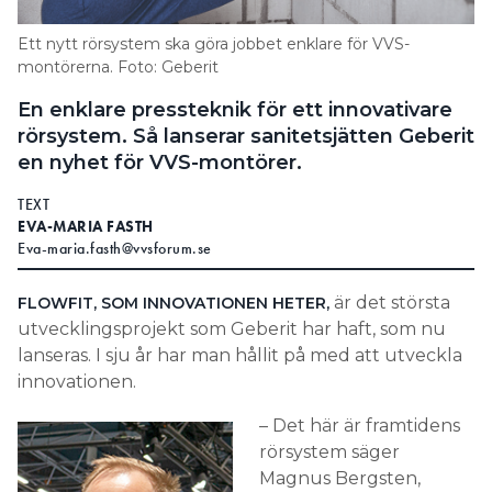
Information om GDPR
Ett nytt rörsystem ska göra jobbet enklare för VVS-
Search for:
montörerna. Foto: Geberit
En enklare pressteknik för ett innovativare
rörsystem. Så lanserar sanitetsjätten Geberit
en nyhet för VVS-montörer.
SEARCH
TEXT
EVA-MARIA FASTH
Eva-maria.fasth@vvsforum.se
är det största
FLOWFIT, SOM INNOVATIONEN HETER,
utvecklingsprojekt som Geberit har haft, som nu
lanseras. I sju år har man hållit på med att utveckla
innovationen.
– Det här är framtidens
rörsystem säger
Magnus Bergsten,