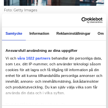
Foto: Getty Images
Det 90-åriga företaget omsätter närmare
200 miljoner kronor. Nu blir det en del av
den snabbväxande koncernen.
Samtycke
Information
Reklaminställningar
Om
TEXT
KLAS SÖRBO
klas.sorbo@vvsforum.se
Ansvarsfull användning av dina uppgifter
Vi och
våra 1022 partners
behandlar din personliga data,
Holmströms
CURRENTUM KÖPER SKÅNEBASERADE
som t.ex. ditt IP-nummer, och använder teknologi såsom
Rör. Verksamheten drivs i de tre bolagen
cookies för att lagra och få tillgång till information på din
Holmströms Rör i Helsingborg, Holmströms Rör
enhet för att kunna tillhandahålla personliga annonser och
Ängelholm samt Holmströms Rör Syd Väst i Malmö
innehåll, annons- och innehållsmätning, åskådarinsikter
som tillsammans omsätter cirka 192 miljoner kronor
och produktutveckling. Du kan själv välja vilka som får
och har 73 anställda.
använda din data och i vilka syften.
LÄS OCKSÅ:
Med din tillåtelse skulle vi även vilja:
CURRENTUM KÖPER ANRIKT FAMILJEFÖRETAG I VÄST