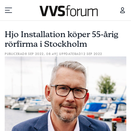
HJO INSTALLATION KÖPER 55-ÅRIG RÖRFIRMA I STOCKHOLM
CUR
Hjo Installation köper 55-årig
Prenumerera
rörfirma i Stockholm
PUBLICERAD
8 SEP 2022, 08:49
| UPPDATERAD
12 SEP 2022
Hantera prenumeration
Lediga jobb
Annonsera
Läs E-tidningen
Om tidningen
Kontakt