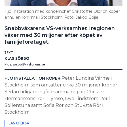
Information om GDPR
Hjo Installation med koncernchef Christoffer Olbrich köper
Search for:
ännu en rörfirma i Stockholm. Foto: Jakob Boije
Snabbväxarens VS-verksamhet i regionen
växer med 30 miljoner efter köpet av
familjeföretaget.
SEARCH
TEXT
KLAS SÖRBO
klas.sorbo@vvsforum.se
Peter Lundins Värme i
HJO INSTALLATION KÖPER
Stockholm som omsätter cirka 30 miljoner kronor.
Sedan tidigare ingår i samma region Christer
Hermanssons Rör i Tyresö, Ove Lindström Rör i
Sollentuna samt Sofia Rör och Stuvsta Rör i
Stockholm.
LÄS OCKSÅ: