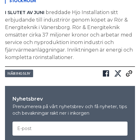
STOCKHOLM
breddade Hjo Installation sitt
I SLUTET AV JUNI
erbjudande till industrirör genom köpet av Rör &
Energiteknik i Vänersborg. Rör & Energiteknik
omsätter cirka 37 miljoner kronor och arbetar med
service och nyproduktion inom industri och
fjärrvärmeanläggningar. Inriktningen är energi och
kompletta rörinstallationer.
NÄRINGSLIV
Nyhetsbrev
Prenumerera på vårt nyhetsbrev och få nyheter, tips
och bevakningar rakt ner i inkorgen