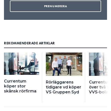
REKOMMENDERADE ARTIKLAR
Currentum
Rörläggarens
Currentum
köper stor
tidigare vd köper
över två s
skånsk rörfirma
VS Gruppen Syd
VVS-bolag