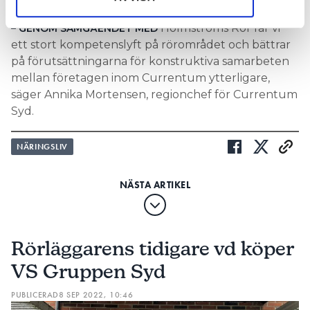
MÅLEN SNABBARE IHOP”
Holmströms Rör får vi
– GENOM SAMGÅENDET MED
ett stort kompetenslyft på rörområdet och bättrar
på förutsättningarna för konstruktiva samarbeten
mellan företagen inom Currentum ytterligare,
säger Annika Mortensen, regionchef för Currentum
Syd.
NÄRINGSLIV
Rörläggarens tidigare vd köper
VS Gruppen Syd
PUBLICERAD
8 SEP 2022, 10:46