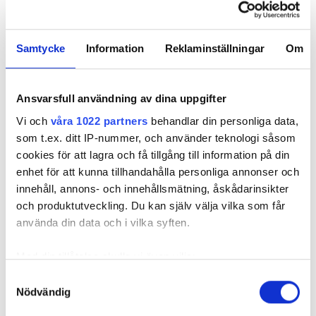
Nyhetsbrev
Samtycke
Information
Reklaminställningar
Om
Prenumerera på vårt nyhetsbrev och få nyheter, tips
och bevakningar rakt ner i inkorgen
Ansvarsfull användning av dina uppgifter
Vi och
våra 1022 partners
behandlar din personliga data,
som t.ex. ditt IP-nummer, och använder teknologi såsom
cookies för att lagra och få tillgång till information på din
enhet för att kunna tillhandahålla personliga annonser och
innehåll, annons- och innehållsmätning, åskådarinsikter
och produktutveckling. Du kan själv välja vilka som får
använda din data och i vilka syften.
REKOMMENDERADE ARTIKLAR
Med din tillåtelse skulle vi även vilja:
Samla in information om din geografiska plats
Samtyckesval
Taxor och
Nödvändig
som kan ha en noggrannhet på upp till flera meter
avgifter ökade
Identifiera din enhet genom att aktivt skanna den