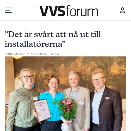
”DET ÄR SVÅRT ATT NÅ UT TILL INSTALLATÖRERNA”
”Det är svårt att nå ut till
Prenumerera
installatörerna”
PUBLICERAD
19 APR 2024, 13:54
Hantera prenumeration
Lediga jobb
Annonsera
Läs E-tidningen
Om tidningen
Kontakt