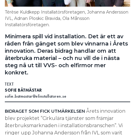
Information om GDPR
Térèse Kuldkepp Installatörsföretagen, Johanna Andersson
Search for:
IVL, Adnan Ploskic Bravida, Ola Månsson
Installatörsföretagen.
Minimera spill vid installation. Det är ett av
råden från gänget som blev vinnarna i Årets
SEARCH
innovation. Deras bidrag handlar om att
återbruka material – och nu vill de i nästa
steg nå ut till VVS- och elfirmor mer
konkret.
TEXT
SOFIE BÅTMÄSTAR
sofie.batmastar@elinstallatoren.se
Årets innovation
BIDRAGET SOM FICK UTMÄRKELSEN
blev projektet ”Cirkulära tjänster som främjar
återbruksmarknaden i installationsbranschen”. Vi
ringer upp Johanna Andersson från IVL som varit