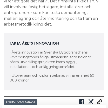
vi för att göra det här?”. Det finns inte riktigt än. Vi
vill involvera fastighetsägare, installatörer och
entreprenörer som kan testa demontering,
mellanlagring och återmontering och ta fram en
arbetsmetodik kring det.
FAKTA ÅRETS INNOVATION
• Årets innovation är Svenska Byggbranschens
Utvecklingsfonds årliga utmärkelse som belönar
bästa utvecklingsprojekten inom bygg-,
installations-, och anläggningsområdet.
• Utöver äran och diplom belönas vinnaren med 50
000 kronor.
ENERGI OCH KLIMAT