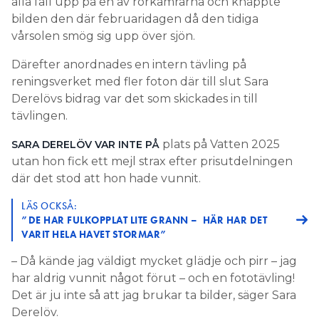
alla fall upp på en av rörkamrarna och knäppte
bilden den där februaridagen då den tidiga
vårsolen smög sig upp över sjön.
Därefter anordnades en intern tävling på
reningsverket med fler foton där till slut Sara
Derelövs bidrag var det som skickades in till
tävlingen.
plats på Vatten 2025
SARA DERELÖV VAR INTE PÅ
utan hon fick ett mejl strax efter prisutdelningen
där det stod att hon hade vunnit.
LÄS OCKSÅ:
”DE HAR FULKOPPLAT LITE GRANN – HÄR HAR DET
VARIT HELA HAVET STORMAR”
– Då kände jag väldigt mycket glädje och pirr – jag
har aldrig vunnit något förut – och en fototävling!
Det är ju inte så att jag brukar ta bilder, säger Sara
Derelöv.