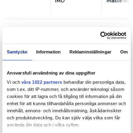
IMD
måste ha 
Samtycke
Information
Reklaminställningar
Om
Han är lika stor som Zlatan
PUBLICERAD
23 OCT 2019, 16:00
Ansvarsfull användning av dina uppgifter
Vi och
våra 1022 partners
behandlar din personliga data,
som t.ex. ditt IP-nummer, och använder teknologi såsom
cookies för att lagra och få tillgång till information på din
enhet för att kunna tillhandahålla personliga annonser och
innehåll, annons- och innehållsmätning, åskådarinsikter
och produktutveckling. Du kan själv välja vilka som får
använda din data och i vilka syften.