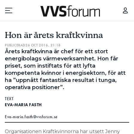
HON ÄR ÅRETS KRAFTKVINNA
HAN ÄR LIKA STOR SOM ZLA
Hon är årets kraftkvinna
Prenumerera
PUBLICERAD
26 OCT 2016, 21:18
Årets kraftkvinna är chef för ett stort
Hantera prenumeration
energibolags värmeverksamhet. Hon får
priset, som instiftats för att lyfta
kompetenta kvinnor i energisektorn, för att
Lediga jobb
ha ”uppnått fantastiska resultat i tunga,
operativa positioner”.
Annonsera
TEXT
EVA-MARIA FASTH
Läs E-tidningen
Eva-maria.fasth@vvsforum.se
Om tidningen
Organisationen Kraftkvinnorna har utsett Jenny
Kontakt