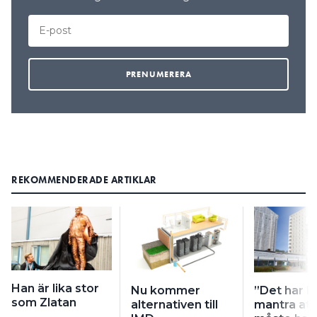
REKOMMENDERADE ARTIKLAR
Han är lika stor
Nu kommer
”Det har bl
som Zlatan
alternativen till
mantra at