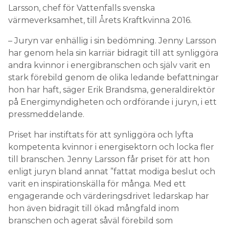
Larsson, chef för Vattenfalls svenska
Information om GDPR
värmeverksamhet, till Årets Kraftkvinna 2016.
Search for:
– Juryn var enhällig i sin bedömning. Jenny Larsson
har genom hela sin karriär bidragit till att synliggöra
andra kvinnor i energibranschen och själv varit en
SEARCH
stark förebild genom de olika ledande befattningar
hon har haft, säger Erik Brandsma, generaldirektör
på Energimyndigheten och ordförande i juryn, i ett
pressmeddelande.
Priset har instiftats för att synliggöra och lyfta
kompetenta kvinnor i energisektorn och locka fler
till branschen. Jenny Larsson får priset för att hon
enligt juryn bland annat ”fattat modiga beslut och
varit en inspirationskälla för många. Med ett
engagerande och värderingsdrivet ledarskap har
hon även bidragit till ökad mångfald inom
branschen och agerat såväl förebild som