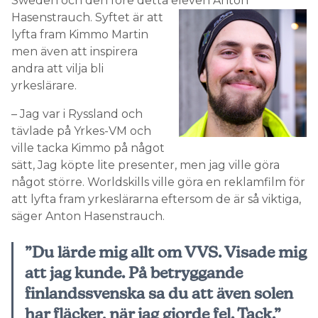
Sweden och den före detta eleven Anton
Hasenstrauch.
Syftet är att
lyfta fram Kimmo Martin
men även att inspirera
andra att vilja bli
yrkeslärare.
– Jag var i Ryssland och
tävlade på Yrkes-VM och
ville tacka Kimmo på något
sätt, Jag köpte lite presenter, men jag ville göra
något större. Worldskills ville göra en reklamfilm för
att lyfta fram yrkeslärarna eftersom de är så viktiga,
säger Anton Hasenstrauch.
”Du lärde mig allt om VVS. Visade mig
att jag kunde. På betryggande
finlandssvenska sa du att även solen
har fläcker, när jag gjorde fel. Tack.”