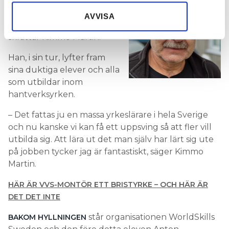
– Det känns fantastiskt att
samlat in när du har använt deras tjänster.
jag är i samma klass som
AVVISA
Zlatan och lika uppskattad,
skrattar Kimmo Martin.
Han, i sin tur, lyfter fram
sina duktiga elever och alla
som utbildar inom
hantverksyrken.
– Det fattas ju en massa yrkeslärare i hela Sverige
och nu kanske vi kan få ett uppsving så att fler vill
utbilda sig. Att lära ut det man själv har lärt sig ute
på jobben tycker jag är fantastiskt, säger Kimmo
Martin.
HÄR ÄR VVS-MONTÖR ETT BRISTYRKE – OCH HÄR ÄR
DET DET INTE
står organisationen WorldSkills
BAKOM HYLLNINGEN