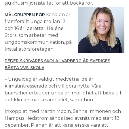
sjukhusmiljön istället för att bocka rör.
kanalen är
MÅLGRUPPEN FÖR
framförallt unga mellan 13
och 16 år, berättar Heléne
Stors, som arbetar med
ungdomskommunikation, på
Installatörsföretagen.
PEDER SKRIVARES SKOLA I VARBERG ÄR SVERIGES
BÄSTA VVS-SKOLA
– Unga idag är väldigt medvetna, de är
klimatintresserade och vill göra nytta. Våra
branscher erbjuder unga en möjlighet att bidra till
det klimatsmarta samhället, säger hon.
Inkopplat med Martin Modin, Sanna Immonen och
Hampus Hedström sänds i sex avsnitt med start 18
december, Planen är att kanalen ska vara ett