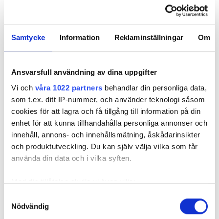
ARBETSMARKNAD
Samtycke
Information
Reklaminställningar
Om
Nyhetsbrev
Prenumerera på vårt nyhetsbrev och få nyheter, tips
Ansvarsfull användning av dina uppgifter
och bevakningar rakt ner i inkorgen
Vi och
våra 1022 partners
behandlar din personliga data,
som t.ex. ditt IP-nummer, och använder teknologi såsom
cookies för att lagra och få tillgång till information på din
enhet för att kunna tillhandahålla personliga annonser och
innehåll, annons- och innehållsmätning, åskådarinsikter
och produktutveckling. Du kan själv välja vilka som får
använda din data och i vilka syften.
Med din tillåtelse skulle vi även vilja:
Samla in information om din geografiska plats
Samtyckesval
Nödvändig
som kan ha en noggrannhet på upp till flera meter
REKOMMENDERADE ARTIKLAR
Identifiera din enhet genom att aktivt skanna den