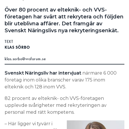
Information om GDPR
Över 80 procent av elteknik- och VVS-
företagen har svårt att rekrytera och följden
Search for:
blir uteblivna affärer. Det framgår av
Svenskt Näringslivs nya rekryteringsenkät.
TEXT
SEARCH
KLAS SÖRBO
klas.sorbo@vvsforum.se
Svenskt Näringsliv har intervjuat
närmare 6 000
företag inom olika branscher varav 175 inom
elteknik och 128 inom VVS.
82 procent av elteknik- och VVS-företagen
upplevde svårigheter med rekryteringen av
personal med rätt kompetens.
– Här ligger vi tyvärr i