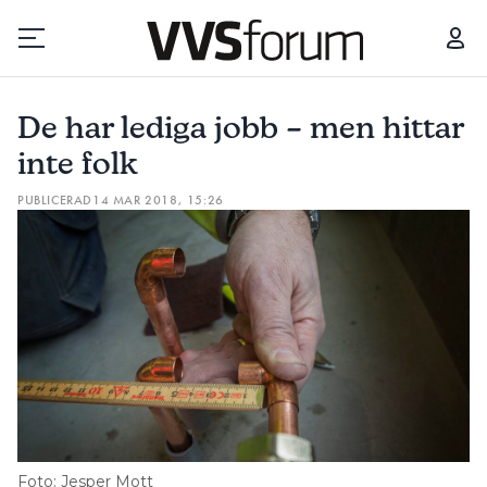
DE HAR LEDIGA JOBB – MEN HITTAR INTE FOLK
De har lediga jobb – men hittar
Prenumerera
inte folk
PUBLICERAD
14 MAR 2018, 15:26
Hantera prenumeration
Lediga jobb
Annonsera
Läs E-tidningen
Om tidningen
Kontakt
Foto: Jesper Mott