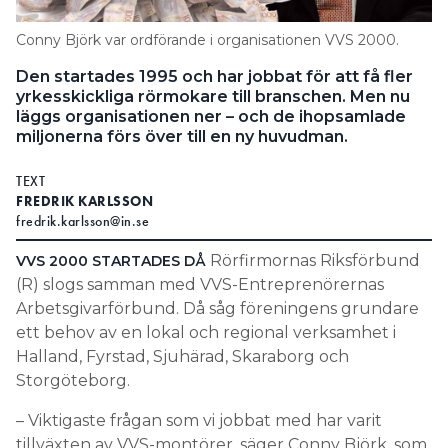
Information om GDPR
Conny Björk var ordförande i organisationen VVS 2000.
Search for:
Den startades 1995 och har jobbat för att få fler
yrkesskickliga rörmokare till branschen. Men nu
läggs organisationen ner – och de ihopsamlade
miljonerna förs över till en ny huvudman.
SEARCH
TEXT
FREDRIK KARLSSON
fredrik.karlsson@in.se
Rörfirmornas Riksförbund
VVS 2000 STARTADES DÅ
(R) slogs samman med VVS-Entreprenörernas
Arbetsgivarförbund. Då såg föreningens grundare
ett behov av en lokal och regional verksamhet i
Halland, Fyrstad, Sjuhärad, Skaraborg och
Storgöteborg.
– Viktigaste frågan som vi jobbat med har varit
tillväxten av VVS-montörer, säger Conny Björk, som