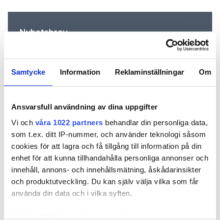
Nyhetsbrev
Prenumerera på vårt nyhetsbrev och få nyheter, tips
och bevakningar rakt ner i inkorgen
Samtycke
Information
Reklaminställningar
Om
Ansvarsfull användning av dina uppgifter
Vi och
våra 1022 partners
behandlar din personliga data,
som t.ex. ditt IP-nummer, och använder teknologi såsom
cookies för att lagra och få tillgång till information på din
enhet för att kunna tillhandahålla personliga annonser och
innehåll, annons- och innehållsmätning, åskådarinsikter
och produktutveckling. Du kan själv välja vilka som får
REKOMMENDERADE ARTIKLAR
använda din data och i vilka syften.
Med din tillåtelse skulle vi även vilja: