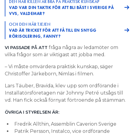
DEN HÄR KILLEN ÄR BRA PÅ PRAKTISK KUNSKAP
VAD VAR DIN TAKTIK FÖR ATT BLI BÄST I SVERIGE PÅ
VVS, VALDEMAR?
OCH DEN HÄR TJEJEN
VAD ÄR TRICKET FÖR ATT FÅ TILL EN SNYGG
RÖRISOLERING, FANNY?
fråga några av ledamöter om
VI PASSADE PÅ ATT
vilka frågor som är viktigast att jobba med.
– Vi måste omvärdera praktisk kunskap, säger
Christoffer Järkeborn, Nimlas i filmen.
Lars Täuber, Bravida, klev upp som ordförande i
Installatörsföretagen när Johnny Petré utsågs till
vd. Han fick också förnyat förtroende på stämman.
ÖVRIGA I STYRELSEN ÄR:
Fredrik Allthin, Assemblin Caverion Sverige
Patrik Persson, Instalco, vice ordförande