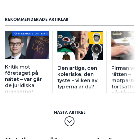
REKOMMENDERADE ARTIKLAR
FÖR PRENUMERANTER
Kritik mot
Den artige, den
Firman van
företaget på
koleriske, den
rätten –
nätet – var går
tyste – vilken av
motparte
de juridiska
typerna är du?
fortsätter
gränserna?
påstående
nätet