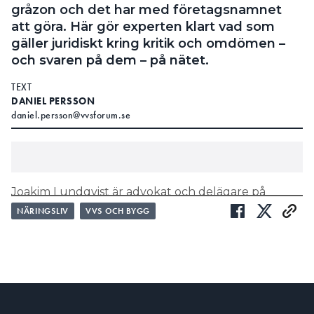
gråzon och det har med företagsnamnet
att göra. Här gör experten klart vad som
gäller juridiskt kring kritik och omdömen –
och svaren på dem – på nätet.
TEXT
DANIEL PERSSON
daniel.persson@vvsforum.se
Joakim Lundqvist är advokat och delägare på
advokatbyrån Bratt Feinsilber Harling som
NÄRINGSLIV
VVS OCH BYGG
företräder både företag och privatpersoner. En del
av lagboken, som personer han pratar med rätt ofta
förvånas av är att bolag inte kan förtalas i juridisk
mening.
– Det är enbart fysiska personer som kan bli