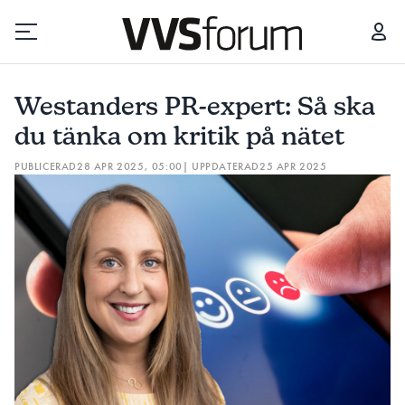
WESTANDERS PR-EXPERT: SÅ SKA DU TÄNKA OM KRITIK PÅ NÄTET
Westanders PR-expert: Så ska
Prenumerera
du tänka om kritik på nätet
PUBLICERAD
28 APR 2025, 05:00
| UPPDATERAD
25 APR 2025
Hantera prenumeration
Lediga jobb
Annonsera
Läs E-tidningen
Om tidningen
Kontakt