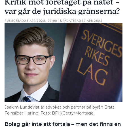
Kritik mot företaget på nätet –
var går de juridiska gränserna?
PUBLICERAD
28 APR 2025, 05:00
| UPPDATERAD
25 APR 2025
Joakim Lundqvist är advokat och partner på byrån Bratt
Feinsilber Harling. Foto: BFH/Getty/Montage.
Bolag går inte att förtala – men det finns en