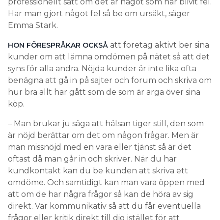
professionellt sätt om det är något som har blivit fel.
Har man gjort något fel så be om ursäkt, säger
Emma Stark.
att företag aktivt ber sina
HON FÖRESPRÅKAR OCKSÅ
kunder om att lämna omdömen på nätet så att det
syns för alla andra. Nöjda kunder är inte lika ofta
benägna att gå in på sajter och forum och skriva om
hur bra allt har gått som de som är arga över sina
köp.
– Man brukar ju säga att hälsan tiger still, den som
är nöjd berättar om det om någon frågar. Men är
man missnöjd med en vara eller tjänst så är det
oftast då man går in och skriver. När du har
kundkontakt kan du be kunden att skriva ett
omdöme. Och samtidigt kan man vara öppen med
att om de har några frågor så kan de höra av sig
direkt. Var kommunikativ så att du får eventuella
frågor eller kritik direkt till dig istället för att