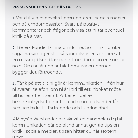
PR-KONSULTENS TRE BÄSTA TIPS
Var aktiv och bevaka kommentarer i sociala medier
1.
och på omdömessajter. Svara på positiva
kommentarer och frågor och visa att ni tar eventuell
kritik på allvar.
. Be era kunder lämna omdöme. Som man brukar
2
säga, hälsan tiger still, så sannolikheten är större att
en missnöjd kund lämnar ett omdöme än en som är
nöjd. Om ni får upp antalet positiva omdömen
bygger det förtroende.
Tänk på att allt ni gör är kommunikation – från hur
3.
ni svarar i telefon, om ni är i tid till ett inbokat möte
till hur er offert ser ut. Allt är en del av
helhetsintrycket befintliga och möjliga kunder får
och kan bidra till förtroende och kundnöjdhet.
PR-byrån Westander har skrivit en handbok i digital
kommunikation där de bland annat ger tio tips om
kritik i sociala medier, tipsen hittar du här (extern
länk):