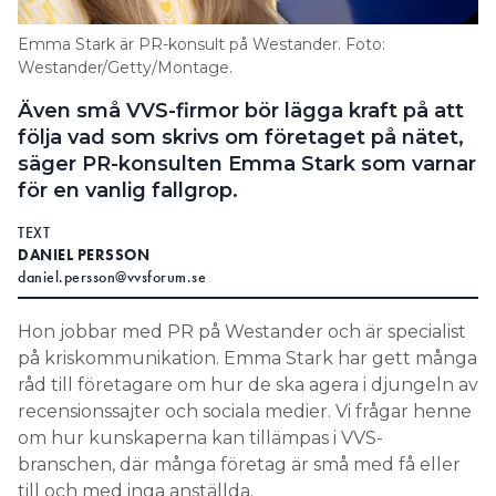
Information om GDPR
Emma Stark är PR-konsult på Westander. Foto:
Search for:
Westander/Getty/Montage.
Även små VVS-firmor bör lägga kraft på att
följa vad som skrivs om företaget på nätet,
säger PR-konsulten Emma Stark som varnar
SEARCH
för en vanlig fallgrop.
TEXT
DANIEL PERSSON
daniel.persson@vvsforum.se
Hon jobbar med PR på Westander och är specialist
på kriskommunikation. Emma Stark har gett många
råd till företagare om hur de ska agera i djungeln av
recensionssajter och sociala medier. Vi frågar henne
om hur kunskaperna kan tillämpas i VVS-
branschen, där många företag är små med få eller
till och med inga anställda.