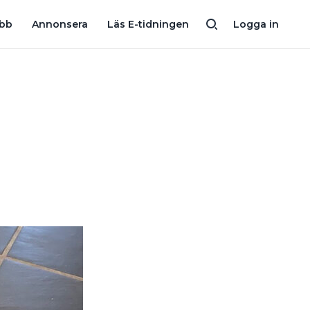
EN: “SKULLE HA KOLLAT CERTIFIERINGEN”
RENOVERINGSF
obb
Annonsera
Läs E-tidningen
Logga in