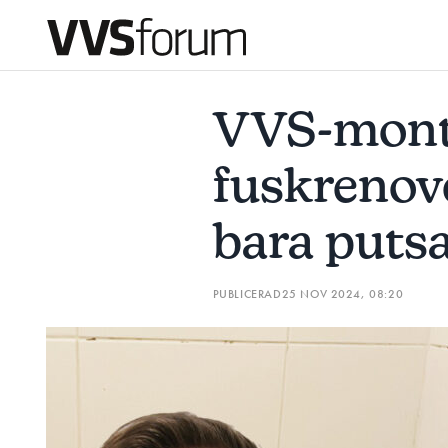
VVS-MONTÖREN OM FUSKRENOVERINGEN: ”MAN HAR BAR
VVS-mont
Prenumerera
fuskrenov
Hantera prenumeration
bara putsa
Lediga jobb
PUBLICERAD
25 NOV 2024, 08:20
Annonsera
Läs E-tidningen
Om tidningen
Kontakt