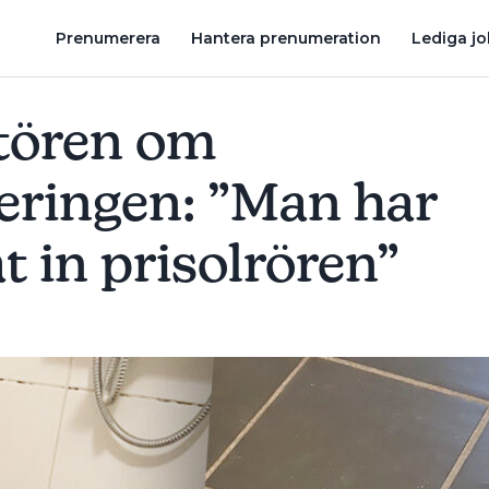
A PUTSAT IN PRISOLRÖREN”
KUNDEN OM VETERANRÖRMOKAR
Prenumerera
Hantera prenumeration
Lediga j
ören om
eringen: ”Man har
t in prisolrören”