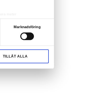
lera meter
ryck)
ljsektionen
. Du kan ändra
Marknadsföring
andahålla funktioner för
n information från din enhet
 tur kombinera informationen
TILLÅT ALLA
deras tjänster.