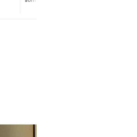
som gjort det”
för rörsystem