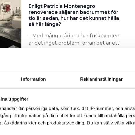
Enligt Patricia Montenegro
renoverade säljaren badrummet för
tio år sedan, hur har det kunnat hålla
så här länge?
– Med många sådana här fuskbyggen
är det inget problem förrän det är ett
problem. Det var ju när de började
bygga om köket som man upptäckte
 mer.
 att
Information
Reklaminställningar
ina uppgifter
ör vissa
handlar din personliga data, som t.ex. ditt IP-nummer, och anv
ta hem
illgång till information på din enhet för att kunna tillhandahålla pe
 har
, åskådarinsikter och produktutveckling. Du kan själv välja vilk
tällt dem
i konken.