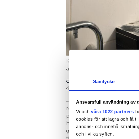
Klickar bakom kaklet. Foto: Privat
att ventilerna läckte mer och
tycker
CHRISTOFFER ASPLUND
Samtycke
situationen känns pinsam.
– När man ser sådana här
Ansvarsfull användning av d
renoveringar förstår man varf
Vi och
våra 1022 partners
be
privatpersoner är rädda att 
cookies för att lagra och få t
hantverkare. Den firman som
annons- och innehållsmätning
gjort det här, om man hade s
och i vilka syften.
till svars hade de säkert gått 