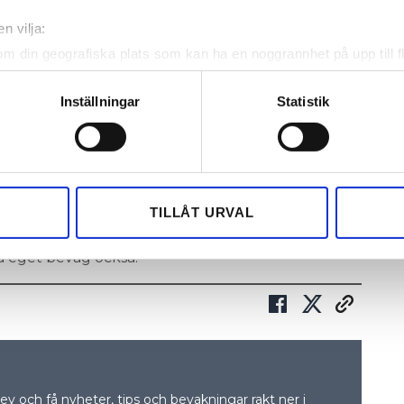
t kunden
n vilja:
om din geografiska plats som kan ha en noggrannhet på upp till f
genom att aktivt skanna den för specifika kännetecken (fingeravt
ADE
rsonliga uppgifter behandlas och ställ in dina preferenser i
deta
Inställningar
Statistik
Å DET
ke när som helst från cookie-förklaringen.
t är en
e för att anpassa innehållet och annonserna till användarna, tillh
Inget tätskikt på rören. Foto: Privat
vår trafik. Vi vidarebefordrar även sådana identifierare och anna
nnons- och analysföretag som vi samarbetar med. Dessa kan i sin
TILLÅT URVAL
 hade lägenheten sedan innan hade heller inte
har tillhandahållit eller som de har samlat in när du har använt 
 skulle bygga om badrummet. Så det kan ju vara
på eget bevåg också.
v och få nyheter, tips och bevakningar rakt ner i