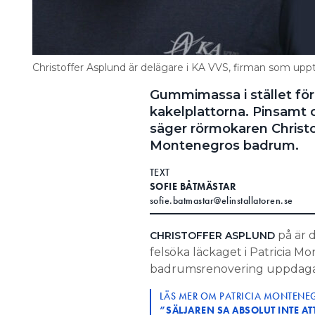
Christoffer Asplund är delägare i KA VVS, firman som uppt
Gummimassa i stället för
kakelplattorna. Pinsamt 
säger rörmokaren Christo
Montenegros badrum.
TEXT
SOFIE BÅTMÄSTAR
sofie.batmastar@elinstallatoren.se
på är d
CHRISTOFFER ASPLUND
felsöka läckaget i Patricia Mo
badrumsrenovering uppdaga
LÄS MER OM PATRICIA MONTENEG
”SÄLJAREN SA ABSOLUT INTE A