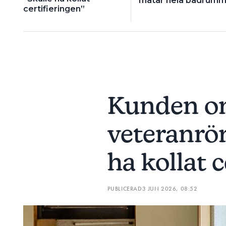
matar hela badrumm
certifieringen”
Kunden 
veteranrö
ha kollat c
PUBLICERAD
3 JUN 2026, 08:52