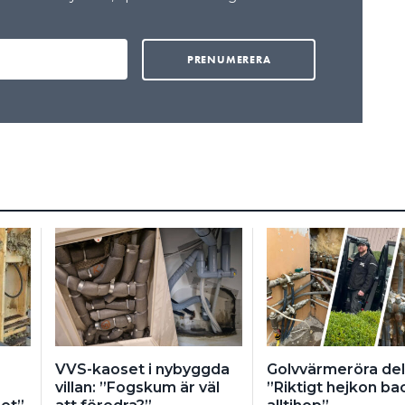
VVS-kaoset i nybyggda
Golvvärmeröra del
villan: ”Fogskum är väl
”Riktigt hejkon ba