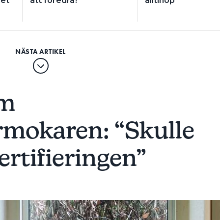
et”
att föredra?”
alltihop”
om
rmokaren: “Skulle
ertifieringen”