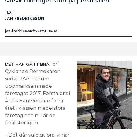
satsar företaget stort på personalen.
TEXT
JAN FREDRIKSSON
jan.fredriksson@vvsforum.se
för
DET HAR GÅTT BRA
Cyklande Rörmokaren
sedan VVS-Forum
uppmärksammade
företaget 2017. Första pris i
Årets Hantverkare förra
året i klassen medelstora
företag och nu är de
finalister igen.
– Det går väldigt bra, vi har