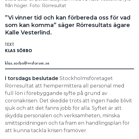
från höger. Foto: Rörresultat
Information om GDPR
”Vi vinner tid och kan förbereda oss för vad
Search for:
som kan komma” säger Rörresultats ägare
Kalle Vesterlind.
TEXT
SEARCH
KLAS SÖRBO
klas.sorbo@vvsforum.se
I torsdags beslutade
Stockholmsföretaget
Rörresultat att hempermittera all personal med
full lön i förebyggande syfte på grund av
coronakrisen. Det skedde trots att ingen hade blivit
sjuk och att det fanns jobb för alla. Syftet är att
skydda personalen och verksamheten, minska
smittspridningen och ta fram en handlingsplan för
att kunna tackla krisen framöver.