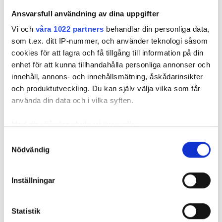
– Våra nuvarande åtgärder kanske är helt onödiga,
Ansvarsfull användning av dina uppgifter
men det går att attackera det här problemet på
olika sätt och inte bara vänta på elden. Vår
Vi och
våra 1022 partners
behandlar din personliga data,
verksamhet ska vara en av dem som går stärkta ur
som t.ex. ditt IP-nummer, och använder teknologi såsom
det här.
cookies för att lagra och få tillgång till information på din
enhet för att kunna tillhandahålla personliga annonser och
ARBETSMARKNAD
innehåll, annons- och innehållsmätning, åskådarinsikter
och produktutveckling. Du kan själv välja vilka som får
använda din data och i vilka syften.
Nyhetsbrev
Med din tillåtelse skulle vi även vilja:
Prenumerera på vårt nyhetsbrev och få nyheter, tips
Samla in information om din geografiska plats
och bevakningar rakt ner i inkorgen
Samtyckesval
Nödvändig
som kan ha en noggrannhet på upp till flera meter
Identifiera din enhet genom att aktivt skanna den
för specifika kännetecken (fingeravtryck)
Inställningar
Ta reda på mer om hur dina personliga uppgifter
behandlas och ställ in dina preferenser i
detaljsektionen
.
Statistik
Du kan ändra eller dra tillbaka ditt samtycke när som