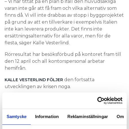
– Vi har tittat på en plan b ifall den huvudsakliga
varan inte går att få fram och vilka alternativ som
finns då. Vi vill inte drabbas av stopp i byggprojektet
på grund av att en tillverkare i exempelvis Italien
inte kan leverera produkter. Det finns inte
ersättningsalternativ för alla varor, men för de
flesta, säger Kalle Vesterlind.
Rörresultat har besöksförbud på kontoret fram till
den 12 april och all kontorspersonal arbetar
hemifrån.
den fortsatta
KALLE VESTERLIND FÖLJER
utvecklingen av krisen noga.
– Allt hänger ihop i dagens samhälle. Om flyg, hotell
och restauranger börjar drabbas, drabbas sedan
även dagligvaruhandeln och privatekonomin. Och
Samtycke
Information
Reklaminställningar
Om
vips påverkas även vår bransch, säger han.