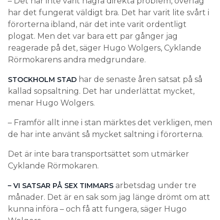
– Det har inte varit några direkta problem, överlag
har det fungerat väldigt bra. Det har varit lite svårt i
förorterna ibland, när det inte varit ordentligt
plogat. Men det var bara ett par gånger jag
reagerade på det, säger Hugo Wolgers, Cyklande
Rörmokarens andra medgrundare.
har de senaste åren satsat på så
STOCKHOLM STAD
kallad sopsaltning. Det har underlättat mycket,
menar Hugo Wolgers.
– Framför allt inne i stan märktes det verkligen, men
de har inte använt så mycket saltning i förorterna.
Det är inte bara transportsättet som utmärker
Cyklande Rörmokaren.
arbetsdag under tre
– VI SATSAR PÅ SEX TIMMARS
månader. Det är en sak som jag länge drömt om att
kunna införa – och få att fungera, säger Hugo