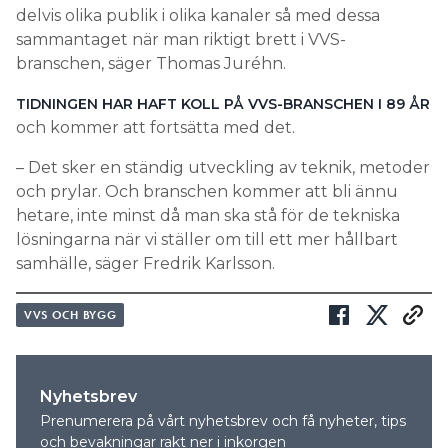
delvis olika publik i olika kanaler så med dessa
sammantaget när man riktigt brett i VVS-
branschen, säger Thomas Juréhn.
TIDNINGEN HAR HAFT KOLL PÅ VVS-BRANSCHEN I 89 ÅR
och kommer att fortsätta med det.
– Det sker en ständig utveckling av teknik, metoder
och prylar. Och branschen kommer att bli ännu
hetare, inte minst då man ska stå för de tekniska
lösningarna när vi ställer om till ett mer hållbart
samhälle, säger Fredrik Karlsson.
VVS OCH BYGG
Nyhetsbrev
Prenumerera på vårt nyhetsbrev och få nyheter, tips
och bevakningar rakt ner i inkorgen