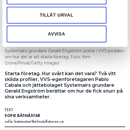
information från din enhet till de sociala medier och
annons- och analysföretag som vi samarbetar med.
Dessa kan i sin tur kombinera informationen med annan
TILLÅT URVAL
information som du har tillhandahållit eller som de har
samlat in när du har använt deras tjänster.
AVVISA
Egenföretagaren Pablo Cabala och storföretaget
Systemairs grundare Gerald Engström pratar i VVS-podden
om hur det är att starta företag. Foto: Kim
Crona/Privat/Getty images
Starta företag. Hur svårt kan det vara? Två vitt
skilda profiler, VVS-egenföretagaren Pablo
Cabala och jättebolaget Systemairs grundare
Gerald Engström berättar om hur de fick snurr på
sina verksamheter.
TEXT
SOFIE BÅTMÄSTAR
sofie.batmastar@elinstallatoren.se