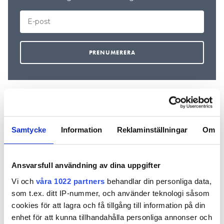
REKOMMENDERADE ARTIKLAR
Samtycke
Information
Reklaminställningar
Om
Ansvarsfull användning av dina uppgifter
Vi och
våra 1022 partners
behandlar din personliga data,
som t.ex. ditt IP-nummer, och använder teknologi såsom
Miljardbolagets
Måste man
Hur motio
cookies för att lagra och få tillgång till information på din
grundare: ”Det
släppa på
man
enhet för att kunna tillhandahålla personliga annonser och
blev en