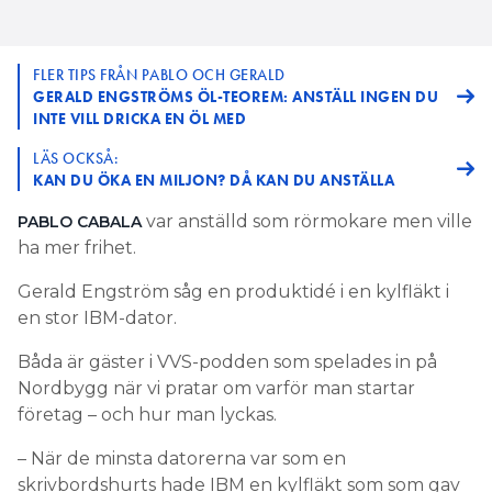
FLER TIPS FRÅN PABLO OCH GERALD
GERALD ENGSTRÖMS ÖL-TEOREM: ANSTÄLL INGEN DU
INTE VILL DRICKA EN ÖL MED
LÄS OCKSÅ:
KAN DU ÖKA EN MILJON? DÅ KAN DU ANSTÄLLA
var anställd som rörmokare men ville
PABLO CABALA
ha mer frihet.
Gerald Engström såg en produktidé i en kylfläkt i
en stor IBM-dator.
Båda är gäster i VVS-podden som spelades in på
Nordbygg när vi pratar om varför man startar
företag – och hur man lyckas.
– När de minsta datorerna var som en
skrivbordshurts hade IBM en kylfläkt som som gav