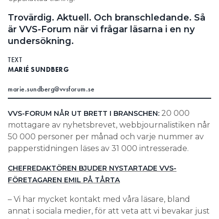
Information om GDPR
Trovärdig. Aktuell. Och branschledande. Så
är VVS-Forum när vi frågar läsarna i en ny
Search for:
undersökning.
TEXT
MARIÉ SUNDBERG
SEARCH
marie.sundberg@vvsforum.se
20 000
VVS-FORUM NÅR UT BRETT I BRANSCHEN:
mottagare av nyhetsbrevet, webbjournalistiken når
50 000 personer per månad och varje nummer av
papperstidningen läses av 31 000 intresserade.
CHEFREDAKTÖREN BJUDER NYSTARTADE VVS-
FÖRETAGAREN EMIL PÅ TÅRTA
– Vi har mycket kontakt med våra läsare, bland
annat i sociala medier, för att veta att vi bevakar just