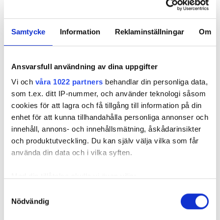
ARBETSMARKNAD
Samtycke
Information
Reklaminställningar
Om
Nyhetsbrev
Prenumerera på vårt nyhetsbrev och få nyheter, tips
Ansvarsfull användning av dina uppgifter
och bevakningar rakt ner i inkorgen
Vi och
våra 1022 partners
behandlar din personliga data,
som t.ex. ditt IP-nummer, och använder teknologi såsom
cookies för att lagra och få tillgång till information på din
enhet för att kunna tillhandahålla personliga annonser och
innehåll, annons- och innehållsmätning, åskådarinsikter
och produktutveckling. Du kan själv välja vilka som får
använda din data och i vilka syften.
Med din tillåtelse skulle vi även vilja:
Samla in information om din geografiska plats
Samtyckesval
REKOMMENDERADE ARTIKLAR
Nödvändig
som kan ha en noggrannhet på upp till flera meter
Identifiera din enhet genom att aktivt skanna den