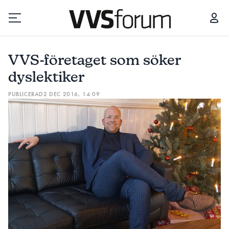
VVS-FÖRETAGET SOM SÖKER DYSLEKTIKER
VVS-företaget som söker
Prenumerera
dyslektiker
PUBLICERAD
2 DEC 2016, 14:09
Hantera prenumeration
Lediga jobb
Annonsera
Läs E-tidningen
Om tidningen
Kontakt