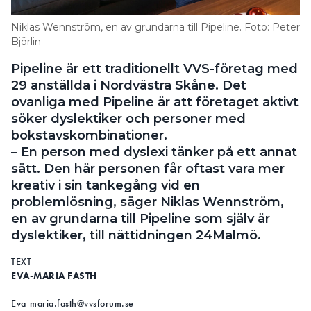
Information om GDPR
Niklas Wennström, en av grundarna till Pipeline. Foto: Peter
Search for:
Björlin
Pipeline är ett traditionellt VVS-företag med
29 anställda i Nordvästra Skåne. Det
ovanliga med Pipeline är att företaget aktivt
SEARCH
söker dyslektiker och personer med
bokstavskombinationer.
– En person med dyslexi tänker på ett annat
sätt. Den här personen får oftast vara mer
kreativ i sin tankegång vid en
problemlösning, säger Niklas Wennström,
en av grundarna till Pipeline som själv är
dyslektiker, till nättidningen 24Malmö.
TEXT
EVA-MARIA FASTH
Eva-maria.fasth@vvsforum.se