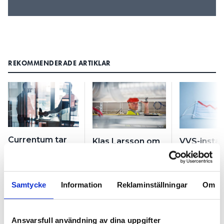
REKOMMENDERADE ARTIKLAR
Currentum tar
Klas Larsson om
VVS-instal
över två skånska
försäljningen: “Vi
i konkurs 
VVS-bolag
kan nå målen
coronasmä
snabbare ihop”
Samtycke
Information
Reklaminställningar
Om
Ansvarsfull användning av dina uppgifter