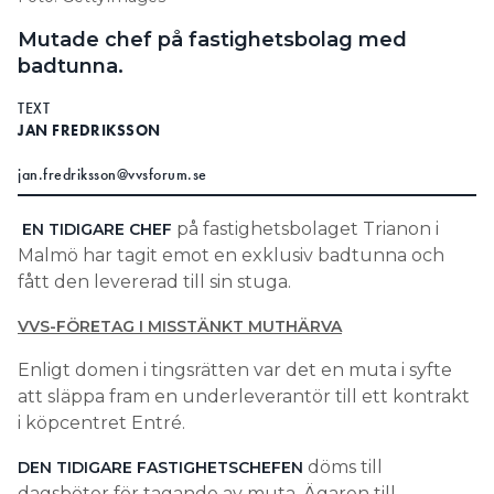
Information om GDPR
Mutade chef på fastighetsbolag med
badtunna.
Search for:
TEXT
JAN FREDRIKSSON
SEARCH
jan.fredriksson@vvsforum.se
på fastighetsbolaget Trianon i
EN TIDIGARE CHEF
Malmö har tagit emot en exklusiv badtunna och
fått den levererad till sin stuga.
VVS-FÖRETAG I MISSTÄNKT MUTHÄRVA
Enligt domen i tingsrätten var det en muta i syfte
att släppa fram en underleverantör till ett kontrakt
i köpcentret Entré.
döms till
DEN TIDIGARE FASTIGHETSCHEFEN
dagsböter för tagande av muta. Ägaren till