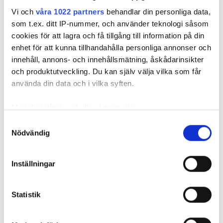
Vi och
våra 1022 partners
behandlar din personliga data,
som t.ex. ditt IP-nummer, och använder teknologi såsom
Currentum tar över två
cookies för att lagra och få tillgång till information på din
skånska VVS-bolag
enhet för att kunna tillhandahålla personliga annonser och
innehåll, annons- och innehållsmätning, åskådarinsikter
PUBLICERAD
8 SEP 2022, 09:40
| UPPDATERAD
12 SEP 2022
och produktutveckling. Du kan själv välja vilka som får
använda din data och i vilka syften.
Med din tillåtelse skulle vi även vilja:
Samla in information om din geografiska plats
Samtyckesval
Nödvändig
som kan ha en noggrannhet på upp till flera meter
Identifiera din enhet genom att aktivt skanna den
för specifika kännetecken (fingeravtryck)
Inställningar
Ta reda på mer om hur dina personliga uppgifter
behandlas och ställ in dina preferenser i
detaljsektionen
.
Statistik
Du kan ändra eller dra tillbaka ditt samtycke när som
helst från cookie-förklaringen.
Foto: Getty Images