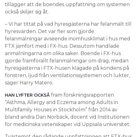
tillägger att de boendes uppfattning om systemen
också skiljer sig åt.
– Vi har tittat på vad hyresgästerna har felanmält till
hyresvärden. Det var fler som gjorde
felanmälningar avseende inomhusklimat i hus med
FTX jämfört med i FX-hus. Dessutom handlade
anmälningarna om olika saker. Boende i FX-hus
gjorde framförallt felanmälningar om drag, medan
hyresgästerna i FTX-husen klagade på kondens på
fönstren, ljud från ventilationssystemen och lukter,
säger Harry Matero.
fram forskningsrapporten
HAN LYFTER OCKSÅ
”Asthma, Allergy and Eczema among Adults in
Multifamily Houses in Stockholm” från 2014 av
bland andra Dan Norbäck, docent vid Institutionen
för medicinska vetenskaper vid Uppsala universitet.
Tvärtemot den rådande uppfattningen att FTX-hus