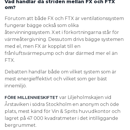
Vad handlar då striden mellan FX och FTX
om?
Förutom att både FX och FTX är ventilationssystem
fungerar bägge också som olika
återvinningssystem. X:et i förkortningarna står för
värmeåtergivning. Dessutom drivs bägge systemen
med el, men FX är kopplat till en
frånluftsvärmepump och drar därmed mer el än
FTX.
Debatten handlar både om vilket system som är
mest energieffektivt och vilket som ger bäst
innemiljö.
var Liljeholmskajen vid
FÖRE MILLENNIESKIFTET
Årstaviken i södra Stockholm en anonym och öde
plats, mest känd för Vin & Sprits huvudkontor och
lagret på 47 000 kvadratmeter i det intilliggande
bergrummet.