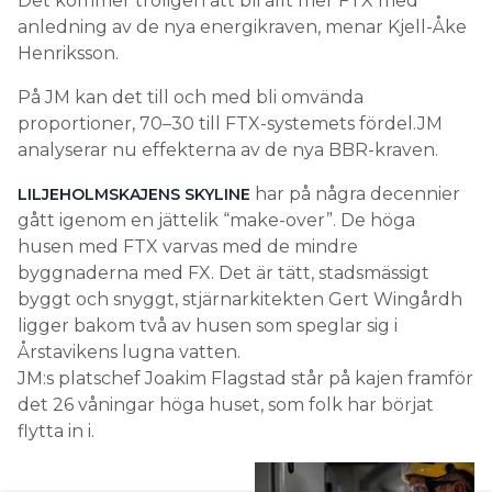
Det kommer troligen att bli allt mer FTX med
anledning av de nya energikraven, menar Kjell-Åke
Henriksson.
På JM kan det till och med bli omvända
proportioner, 70–30 till FTX-systemets fördel.JM
analyserar nu effekterna av de nya BBR-kraven.
har på några decennier
LILJEHOLMSKAJENS SKYLINE
gått igenom en jättelik “make-over”. De höga
husen med FTX varvas med de mindre
byggnaderna med FX. Det är tätt, stadsmässigt
byggt och snyggt, stjärnarkitekten Gert Wingårdh
ligger bakom två av husen som speglar sig i
Årstavikens lugna vatten.
JM:s platschef Joakim Flagstad står på kajen framför
det 26 våningar höga huset, som folk har börjat
flytta in i.