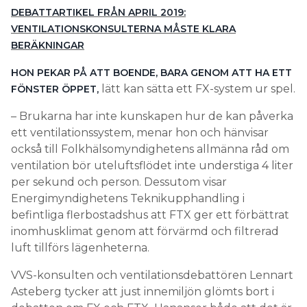
DEBATTARTIKEL FRÅN APRIL 2019:
VENTILATIONSKONSULTERNA MÅSTE KLARA
BERÄKNINGAR
HON PEKAR PÅ ATT BOENDE, BARA GENOM ATT HA ETT
lätt kan sätta ett FX-system ur spel.
FÖNSTER ÖPPET,
– Brukarna har inte kunskapen hur de kan påverka
ett ventilationssystem, menar hon och hänvisar
också till Folkhälsomyndighetens allmänna råd om
ventilation bör uteluftsflödet inte understiga 4 liter
per sekund och person. Dessutom visar
Energimyndighetens Teknikupphandling i
befintliga flerbostadshus att FTX ger ett förbättrat
inomhusklimat genom att förvärmd och filtrerad
luft tillförs lägenheterna.
VVS-konsulten och ventilationsdebattören Lennart
Asteberg tycker att just innemiljön glömts bort i