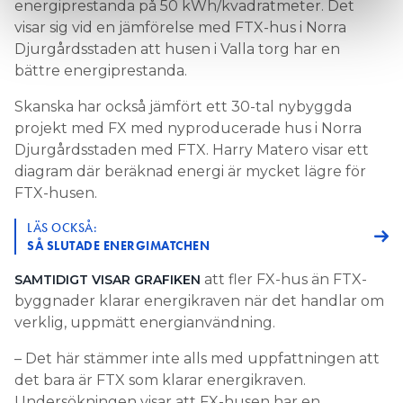
energiprestanda på 50 kWh/kvadratmeter. Det
visar sig vid en jämförelse med FTX-hus i Norra
Djurgårdsstaden att husen i Valla torg har en
bättre energiprestanda.
Skanska har också jämfört ett 30-tal nybyggda
projekt med FX med nyproducerade hus i Norra
Djurgårdsstaden med FTX. Harry Matero visar ett
diagram där beräknad energi är mycket lägre för
FTX-husen.
LÄS OCKSÅ:
SÅ SLUTADE ENERGIMATCHEN
att fler FX-hus än FTX-
SAMTIDIGT VISAR GRAFIKEN
byggnader klarar energikraven när det handlar om
verklig, uppmätt energianvändning.
– Det här stämmer inte alls med uppfattningen att
det bara är FTX som klarar energikraven.
Undersökningen visar att FX-husen har en