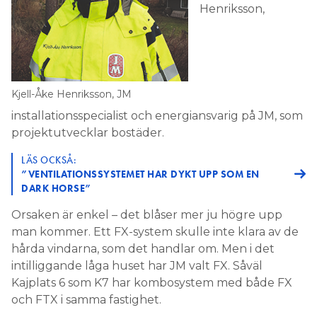
Henriksson,
Kjell-Åke Henriksson, JM
installationsspecialist och energiansvarig på JM, som
projektutvecklar bostäder.
LÄS OCKSÅ:
”VENTILATIONSSYSTEMET HAR DYKT UPP SOM EN
DARK HORSE”
Orsaken är enkel – det blåser mer ju högre upp
man kommer. Ett FX-system skulle inte klara av de
hårda vindarna, som det handlar om. Men i det
intilliggande låga huset har JM valt FX. Såväl
Kajplats 6 som K7 har kombosystem med både FX
och FTX i samma fastighet.