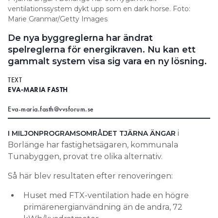
ventilationssystem dykt upp som en dark horse. Foto:
Information om GDPR
Marie Granmar/Getty Images
Search for:
De nya byggreglerna har ändrat
spelreglerna för energikraven. Nu kan ett
gammalt system visa sig vara en ny lösning.
SEARCH
TEXT
EVA-MARIA FASTH
Eva-maria.fasth@vvsforum.se
i
I MILJONPROGRAMSOMRÅDET TJÄRNA ÄNGAR
Borlänge har fastighetsägaren, kommunala
Tunabyggen, provat tre olika alternativ.
Så här blev resultaten efter renoveringen:
Huset med FTX-ventilation hade en högre
primärenergianvändning än de andra, 72