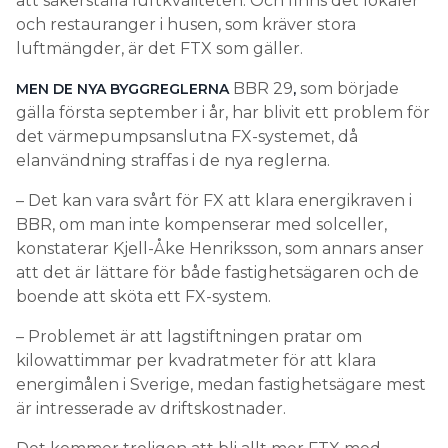
att säkerställa luftkvaliteten. Och finns det lokaler
och restauranger i husen, som kräver stora
luftmängder, är det FTX som gäller.
BBR 29
som började
MEN DE NYA BYGGREGLERNA
,
gälla första september i år, har blivit ett problem för
det värmepumpsanslutna FX-systemet, då
elanvändning straffas i de nya reglerna.
– Det kan vara svårt för FX att klara energikraven i
BBR, om man inte kompenserar med solceller,
konstaterar Kjell-Åke Henriksson, som annars anser
att det är lättare för både fastighetsägaren och de
boende att sköta ett FX-system.
– Problemet är att lagstiftningen pratar om
kilowattimmar per kvadratmeter för att klara
energimålen i Sverige, medan fastighetsägare mest
är intresserade av driftskostnader.