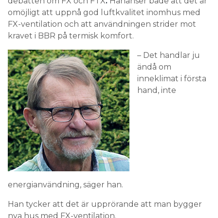
debatten om FX och FTX
.
Hananser både att det är
omöjligt att uppnå god luftkvalitet inomhus med
FX-ventilation och att användningen strider mot
kravet i BBR på termisk komfort.
– Det handlar ju
ändå om
inneklimat i första
hand, inte
energianvändning, säger han.
Han tycker att det är upprörande att man bygger
nya hus med FX-ventilation.