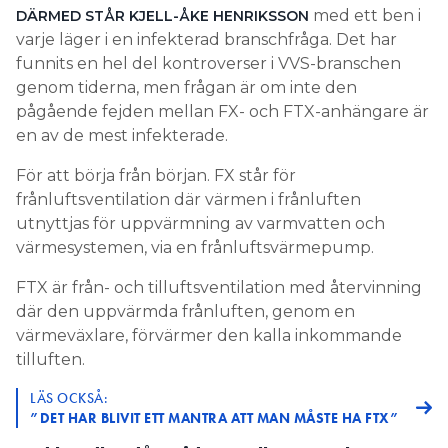
med ett ben i
DÄRMED STÅR KJELL-ÅKE HENRIKSSON
varje läger i en infekterad branschfråga. Det har
funnits en hel del kontroverser i VVS-branschen
genom tiderna, men frågan är om inte den
pågående fejden mellan FX- och FTX-anhängare är
en av de mest infekterade.
För att börja från början. FX står för
frånluftsventilation där värmen i frånluften
utnyttjas för uppvärmning av varmvatten och
värmesystemen, via en frånluftsvärmepump.
FTX är från- och tilluftsventilation med återvinning
där den uppvärmda frånluften, genom en
värmeväxlare, förvärmer den kalla inkommande
tilluften.
LÄS OCKSÅ:
”DET HAR BLIVIT ETT MANTRA ATT MAN MÅSTE HA FTX”