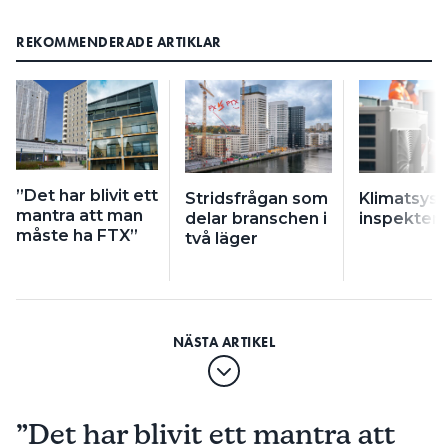
REKOMMENDERADE ARTIKLAR
”Det har blivit ett
Stridsfrågan som
Klimatsys
mantra att man
delar branschen i
inspekter
måste ha FTX”
två läger
”Det har blivit ett mantra att