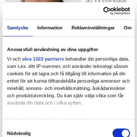
att FX inte klarar
energikraven,
men jag är inte för
eller emot något
Samtycke
Information
Reklaminställningar
Om
av systemen, säger
Harry Matero och
hänvisar till att
Ansvarsfull användning av dina uppgifter
Skanska gjort en
Vi och
våra 1022 partners
behandlar din personliga data,
egen utredning i
Harry Matero, Skanska
som t.ex. ditt IP-nummer, och använder teknologi såsom
frågan.
cookies för att lagra och få tillgång till information på din
en gång för alla ta reda på vilket
DETTA FÖR ATT
enhet för att kunna tillhandahålla personliga annonser och
system som i flerbostadshus i Stockholm är det
innehåll, annons- och innehållsmätning, åskådarinsikter
bästa ekonomiskt, energimässigt och ur
och produktutveckling. Du kan själv välja vilka som får
kundperspektiv.
använda din data och i vilka syften.
Men resultatet blev inte riktigt vad man förväntat
Med din tillåtelse skulle vi även vilja:
sig.
Samla in information om din geografiska plats
Samtyckesval
– Inget av de nybyggda allmännyttiga
Nödvändig
som kan ha en noggrannhet på upp till flera meter