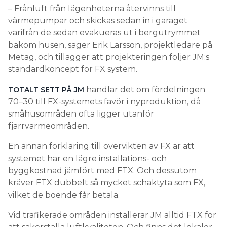
– Frånluft från lägenheterna återvinns till
värmepumpar och skickas sedan in i garaget
varifrån de sedan evakueras ut i bergutrymmet
bakom husen, säger Erik Larsson, projektledare på
Metag, och tillägger att projekteringen följer JM:s
standardkoncept för FX system.
handlar det om fördelningen
TOTALT SETT PÅ JM
70–30 till FX-systemets favör i nyproduktion, då
småhusområden ofta ligger utanför
fjärrvärmeområden.
En annan förklaring till övervikten av FX är att
systemet har en lägre installations- och
byggkostnad jämfört med FTX. Och dessutom
kräver FTX dubbelt så mycket schaktyta som FX,
vilket de boende får betala.
Vid trafikerade områden installerar JM alltid FTX för