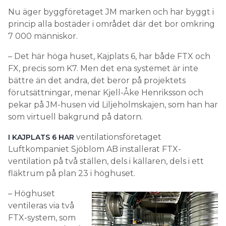
Nu äger byggföretaget JM marken och har byggt i
princip alla bostäder i området där det bor omkring
7 000 människor.
– Det här höga huset, Kajplats 6, har både FTX och
FX, precis som K7. Men det ena systemet är inte
bättre än det andra, det beror på projektets
förutsättningar, menar Kjell-Åke Henriksson och
pekar på JM-husen vid Liljeholmskajen, som han har
som virtuell bakgrund på datorn.
ventilationsföretaget
I KAJPLATS 6 HAR
Luftkompaniet Sjöblom AB installerat FTX-
ventilation på två ställen, dels i källaren, dels i ett
fläktrum på plan 23 i höghuset.
– Höghuset
ventileras via två
FTX-system, som