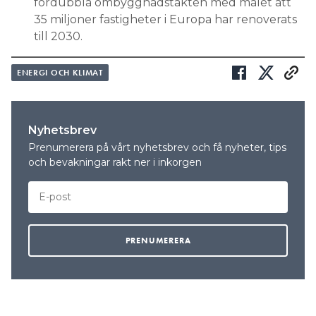
fördubbla ombyggnadstakten med målet att
35 miljoner fastigheter i Europa har renoverats
till 2030.
ENERGI OCH KLIMAT
Nyhetsbrev
Prenumerera på vårt nyhetsbrev och få nyheter, tips
och bevakningar rakt ner i inkorgen