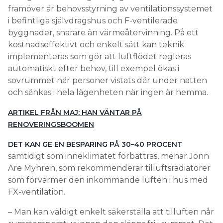
framöver är behovsstyrning av ventilationssystemet
i befintliga självdragshus och F-ventilerade
byggnader, snarare än värmeåtervinning. På ett
kostnadseffektivt och enkelt sätt kan teknik
implementeras som gör att luftflödet regleras
automatiskt efter behov, till exempel ökas i
sovrummet när personer vistats där under natten
och sänkas i hela lägenheten när ingen är hemma.
ARTIKEL FRÅN MAJ: HAN VÄNTAR PÅ
RENOVERINGSBOOMEN
DET KAN GE EN BESPARING PÅ 30–40 PROCENT
samtidigt som inneklimatet förbättras, menar Jonn
Are Myhren, som rekommenderar tilluftsradiatorer
som förvärmer den inkommande luften i hus med
FX-ventilation.
– Man kan väldigt enkelt säkerställa att tilluften når