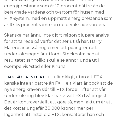
energiprestanda som är 10 procent bättre än de
beräknade värdena och tvärtom för husen med
FTX-system, med en uppmätt energiprestanda som
är 10–15 procent sämre än de beräknade värdena.
Skanska har ännu inte gjort någon djupare analys
för att ta reda på varför det ser ut så här. Harry
Matero är också noga med att poängtera att
undersökningen är utförd i Stockholm och att
resultatet sannolikt skulle se annorlunda ut i
exempelvis Ystad eller Kiruna.
är dåligt, utan att FTX
– JAG SÄGER INTE ATT FTX
kanske inte är bättre än FX. Helt klart är dock att de
nya energikraven slår till FTX fördel. Efter att vår
undersökning blev klar har vi valt FX i två projekt.
Det är kontroversiellt att göra så, men faktum är att
det kostar ungefär 30 000 kronor mer per
lägenhet att installera FTX, konstaterar han och