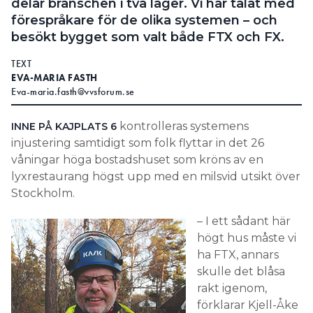
delar branschen i två läger. Vi har talat med
förespråkare för de olika systemen – och
besökt bygget som valt både FTX och FX.
TEXT
EVA-MARIA FASTH
Eva-maria.fasth@vvsforum.se
kontrolleras systemens
INNE PÅ KAJPLATS 6
injustering samtidigt som folk flyttar in det 26
våningar höga bostadshuset som kröns av en
lyxrestaurang högst upp med en milsvid utsikt över
Stockholm.
– I ett sådant här
högt hus måste vi
ha FTX, annars
skulle det blåsa
rakt igenom,
förklarar Kjell-Åke