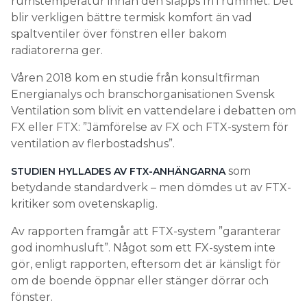
rumstemperatur innan den släpps fri i rummet. Det
blir verkligen bättre termisk komfort än vad
spaltventiler över fönstren eller bakom
radiatorerna ger.
Våren 2018 kom en studie från konsultfirman
Energianalys och branschorganisationen Svensk
Ventilation som blivit en vattendelare i debatten om
FX eller FTX: ”Jämförelse av FX och FTX-system för
ventilation av flerbostadshus”.
som
STUDIEN HYLLADES AV FTX-ANHÄNGARNA
betydande standardverk – men dömdes ut av FTX-
kritiker som ovetenskaplig.
Av rapporten framgår att FTX-system ”garanterar
god inomhusluft”. Något som ett FX-system inte
gör, enligt rapporten, eftersom det är känsligt för
om de boende öppnar eller stänger dörrar och
fönster.