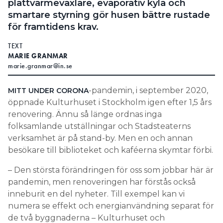
plattvärmeväxlare, evaporativ kyla och
smartare styrning gör husen bättre rustade
för framtidens krav.
TEXT
MARIE GRANMAR
marie.granmar@in.se
-pandemin, i september 2020,
MITT UNDER
CORONA
öppnade Kulturhuset i Stockholm igen efter 1,5 års
renovering. Ännu så länge ordnas inga
folksamlande utställningar och Stadsteaterns
verksamhet är på stand-by. Men en och annan
besökare till biblioteket och kaféerna skymtar förbi.
– Den största förändringen för oss som jobbar här är
pandemin, men renoveringen har förstås också
inneburit en del nyheter. Till exempel kan vi
numera se effekt och energianvändning separat för
de två byggnaderna – Kulturhuset och