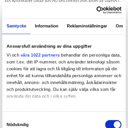
Bo Norstedt visar en ny shuntgrupp som är viktig i
sammanhanget. Den hanterar både värme och kyla,
vilket ökar energieffektiviteten.
Samtycke
Information
Reklaminställningar
Om
– En förskräcklig tanke är om det blir fel här – om
en ventil läcker och vi inte upptäcker det. Då kan
det bli både värme och kyla i kretsen samtidigt,
Ansvarsfull användning av dina uppgifter
alltså som att köra bil med handbromsen i. Men det
nya styrsystemet ska hjälpa till, säger han.
Vi och
våra 1022 partners
behandlar din personliga data,
som t.ex. ditt IP-nummer, och använder teknologi såsom
i Kulturhuset ligger ett
NÅGRA TRAPPOR UPP
cookies för att lagra och få tillgång till information på din
fläktrum med sprillans ny teknik. Bo Norstedt
enhet för att kunna tillhandahålla personliga annonser och
stänger tillfälligt av luftflödet, så att vi kan gå in i
innehåll, annons- och innehållsmätning, åskådarinsikter
jätteaggregatet. Han visar hur luften kan föras i två
och produktutveckling. Du kan själv välja vilka som får
riktningar genom korsströmsväxlaren som ser ut
använda din data och i vilka syften.
som en bikaka. Verkningsgraden är över 80
procent.
Med din tillåtelse skulle vi även vilja:
– I batteriet möts kall och varm luft, och
Samla in information om din geografiska plats
Samtyckesval
Nödvändig
temperaturen vill ju alltid utjämna sig. Det kan vi till
som kan ha en noggrannhet på upp till flera meter