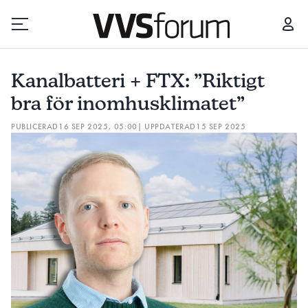
KANALBATTERI + FTX: ”RIKTIGT BRA FÖR INOMHUSKLIMATET”
FTX
Kanalbatteri + FTX: ”Riktigt
Prenumerera
bra för inomhusklimatet”
PUBLICERAD
16 SEP 2025, 05:00
| UPPDATERAD
15 SEP 2025
Hantera prenumeration
Lediga jobb
Annonsera
Läs E-tidningen
Om tidningen
Kontakt