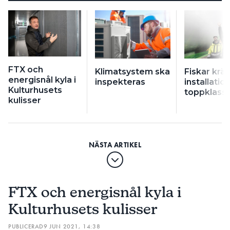
FTX och
Klimatsystem ska
Fiskar krä
energisnål kyla i
inspekteras
installation
Kulturhusets
toppklass
kulisser
FTX och energisnål kyla i
Kulturhusets kulisser
PUBLICERAD
9 JUN 2021, 14:38