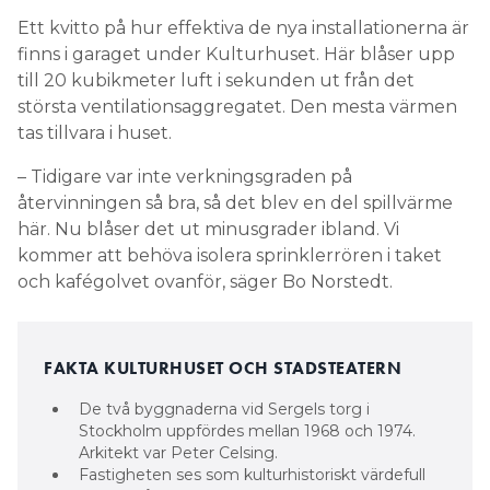
Ett kvitto på hur effektiva de nya installationerna är
finns i garaget under Kulturhuset. Här blåser upp
till 20 kubikmeter luft i sekunden ut från det
största ventilationsaggregatet. Den mesta värmen
tas tillvara i huset.
– Tidigare var inte verkningsgraden på
återvinningen så bra, så det blev en del spillvärme
här. Nu blåser det ut minusgrader ibland. Vi
kommer att behöva isolera sprinklerrören i taket
och kafégolvet ovanför, säger Bo Norstedt.
FAKTA KULTURHUSET OCH STADSTEATERN
De två byggnaderna vid Sergels torg i
Stockholm uppfördes mellan 1968 och 1974.
Arkitekt var Peter Celsing.
Fastigheten ses som kulturhistoriskt värdefull