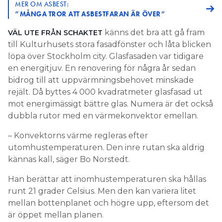
MER OM ASBEST:
”MÅNGA TROR ATT ASBESTFARAN ÄR ÖVER”
känns det bra att gå fram
VÄL UTE FRÅN SCHAKTET
till Kulturhusets stora fasadfönster och låta blicken
löpa över Stockholm city. Glasfasaden var tidigare
en energitjuv. En renovering för några år sedan
bidrog till att uppvärmningsbehovet minskade
rejält. Då byttes 4 000 kvadratmeter glasfasad ut
mot energimässigt bättre glas. Numera är det också
dubbla rutor med en värmekonvektor emellan.
– Konvektorns värme regleras efter
utomhustemperaturen. Den inre rutan ska aldrig
kännas kall, säger Bo Norstedt.
Han berättar att inomhustemperaturen ska hållas
runt 21 grader Celsius. Men den kan variera litet
mellan bottenplanet och högre upp, eftersom det
är öppet mellan planen.