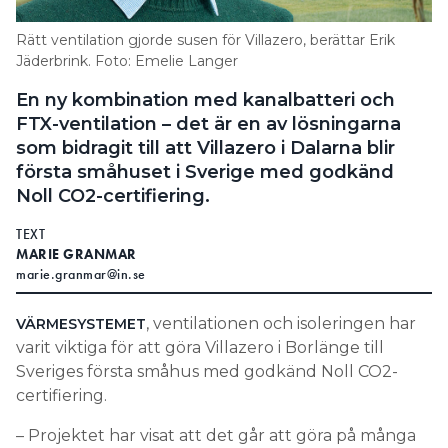
Information om GDPR
Rätt ventilation gjorde susen för Villazero, berättar Erik
Search for:
Jäderbrink. Foto: Emelie Langer
En ny kombination med kanalbatteri och
FTX-ventilation – det är en av lösningarna
som bidragit till att Villazero i Dalarna blir
SEARCH
första småhuset i Sverige med godkänd
Noll CO2-certifiering.
TEXT
MARIE GRANMAR
marie.granmar@in.se
, ventilationen och isoleringen har
VÄRMESYSTEMET
varit viktiga för att göra Villazero i Borlänge till
Sveriges första småhus med godkänd Noll CO2-
certifiering.
– Projektet har visat att det går att göra på många