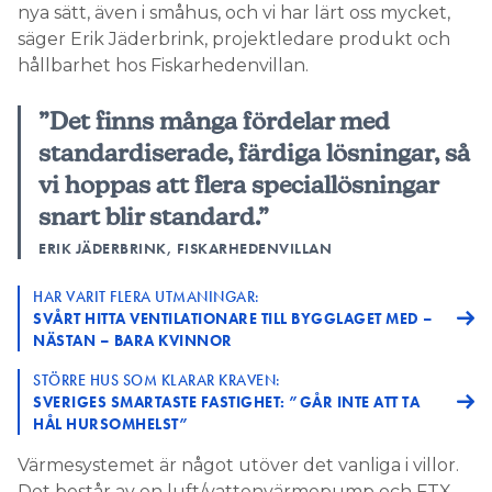
nya sätt, även i småhus, och vi har lärt oss mycket,
säger Erik Jäderbrink, projektledare produkt och
hållbarhet hos Fiskarhedenvillan.
”Det finns många fördelar med
standardiserade, färdiga lösningar, så
vi hoppas att flera speciallösningar
snart blir standard.”
ERIK JÄDERBRINK, FISKARHEDENVILLAN
HAR VARIT FLERA UTMANINGAR:
SVÅRT HITTA VENTILATIONARE TILL BYGGLAGET MED –
NÄSTAN – BARA KVINNOR
STÖRRE HUS SOM KLARAR KRAVEN:
SVERIGES SMARTASTE FASTIGHET: ”GÅR INTE ATT TA
HÅL HURSOMHELST”
Värmesystemet är något utöver det vanliga i villor.
Det består av en luft/vattenvärmepump och FTX-