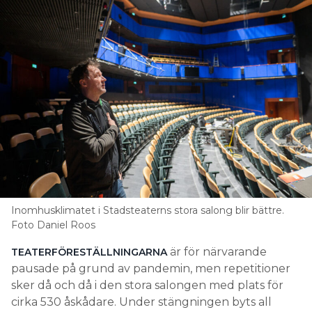
Inomhusklimatet i Stadsteaterns stora salong blir bättre.
Foto Daniel Roos
är för närvarande
TEATERFÖRESTÄLLNINGARNA
pausade på grund av pandemin, men repetitioner
sker då och då i den stora salongen med plats för
cirka 530 åskådare. Under stängningen byts all