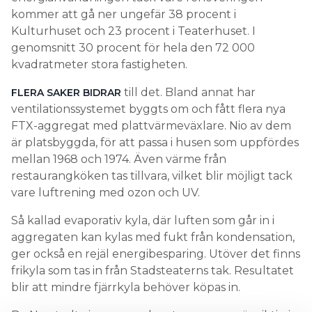
kommer att gå ner ungefär 38 procent i
Kulturhuset och 23 procent i Teaterhuset. I
genomsnitt 30 procent för hela den 72 000
kvadratmeter stora fastigheten.
till det. Bland annat har
FLERA SAKER BIDRAR
ventilationssystemet byggts om och fått flera nya
FTX-aggregat med plattvärmeväxlare. Nio av dem
är platsbyggda, för att passa i husen som uppfördes
mellan 1968 och 1974. Även värme från
restaurangköken tas tillvara, vilket blir möjligt tack
vare luftrening med ozon och UV.
Så kallad evaporativ kyla, där luften som går in i
aggregaten kan kylas med fukt från kondensation,
ger också en rejäl energibesparing. Utöver det finns
frikyla som tas in från Stadsteaterns tak. Resultatet
blir att mindre fjärrkyla behöver köpas in.