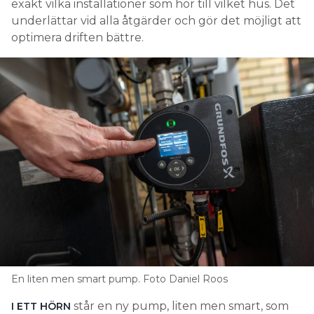
exakt vilka installationer som hör till vilket hus. Det
underlättar vid alla åtgärder och gör det möjligt att
optimera driften bättre.
En liten men smart pump. Foto Daniel Roos
står en ny pump, liten men smart, som
I ETT HÖRN