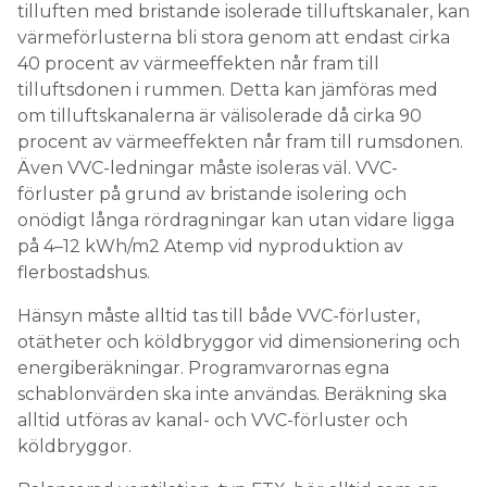
tilluften med bristande isolerade tilluftskanaler, kan
värmeförlusterna bli stora genom att endast cirka
40 procent av värmeeffekten når fram till
tilluftsdonen i rummen. Detta kan jämföras med
om tillufts­kanalerna är välisolerade då cirka 90
procent av värme­effekten når fram till rumsdonen.
Även VVC-ledningar måste isoleras väl. VVC-
förluster på grund av bristande isolering och
onödigt långa rördragningar kan utan vidare ligga
på 4–12 kWh/m2 Atemp vid nyproduktion av
flerbostadshus.
Hänsyn måste alltid tas till både VVC-förluster,
otätheter och köldbryggor vid dimensionering och
energiberäkningar. Programvarornas egna
schablonvärden ska inte användas. Beräkning ska
alltid utföras av kanal- och VVC-förluster och
köldbryggor.