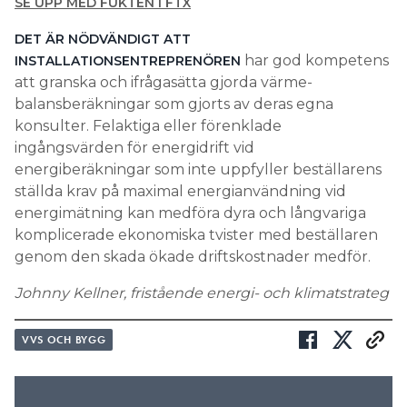
SE UPP MED FUKTEN I FTX
DET ÄR NÖDVÄNDIGT ATT
har god kompetens
INSTALLATIONSENTREPRENÖREN
att granska och ifrågasätta gjorda värme­
balansberäkningar som gjorts av deras egna
konsulter. Felaktiga eller förenklade
ingångsvärden för energidrift vid
energiberäkningar som inte uppfyller beställarens
ställda krav på maximal energianvändning vid
energimätning kan medföra dyra och långvariga
komplicerade ekonomiska tvister med beställaren
genom den skada ökade driftskostnader medför.
Johnny Kellner, fristående energi- och klimatstrateg
VVS OCH BYGG