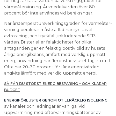
för högt ansatta värden på verkningsgrader för
värmeåtervinning. Årsmedelvärden över 80
procent bör inte användas vid beräkningar.
När årstemperatursverkningsgraden för värmeåter­
vinning beräknas måste alltid hänsyn tas till
avfrostning, och tryckfall, inkluderande SFP-
värden. Brister eller felaktigheter för olika
antaganden ger en felaktig positiv bild av husets
årliga energibalans jämfört med verklig uppmätt
energianvändning när flerbostadshuset tagits i drift.
Ofta har 20–30 procent för låga energivärden
angivits jämfört med verklig uppmätt energi.
SÅ FÅR DU STÖRST ENERGIBESPARING – OCH KLARAR
BUDGET
ENERGIFÖRLUSTER GENOM OTILLRÄCKLIG ISOLERING
av kanaler och ledningar är vanliga. Vid
uppvärmning med eftervärmningsbatterier av