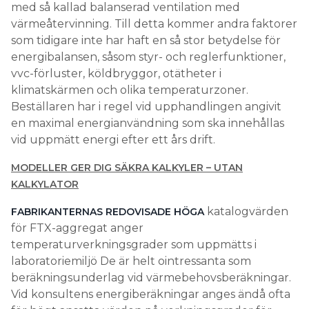
med så kallad balanserad ventilation med
värmeåtervinning. Till detta kommer andra faktorer
som tidigare inte har haft en så stor betydelse för
energibalansen, såsom styr- och reglerfunktioner,
vvc-förluster, köldbryggor, otätheter i
klimatskärmen och olika temperaturzoner.
Beställaren har i regel vid upphandlingen angivit
en maximal energianvändning som ska innehållas
vid uppmätt energi efter ett års drift.
MODELLER GER DIG SÄKRA KALKYLER – UTAN
KALKYLATOR
katalogvärden
FABRIKANTERNAS REDOVISADE HÖGA
för FTX-aggregat anger
temperaturverkningsgrader som uppmätts i
laboratoriemiljö De är helt ointressanta som
beräkningsunderlag vid värmebehovsberäkningar.
Vid konsultens energiberäkningar anges ändå ofta