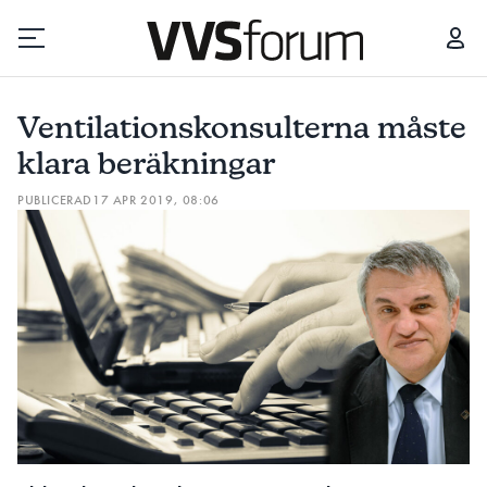
VENTILATIONSKONSULTERNA MÅSTE KLARA BERÄKNINGAR
Ventilationskonsulterna måste
Prenumerera
klara beräkningar
PUBLICERAD
17 APR 2019, 08:06
Hantera prenumeration
Lediga jobb
Annonsera
Läs E-tidningen
Om tidningen
Kontakt