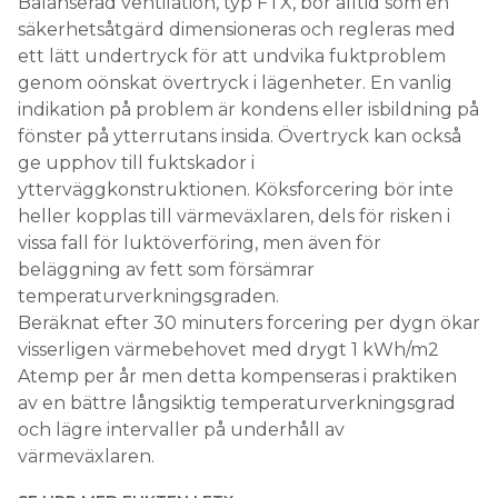
Balanserad ventilation, typ FTX, bör alltid som en
säkerhetsåtgärd dimensioneras och regleras med
ett lätt undertryck för att undvika fuktproblem
genom oöns­kat övertryck i lägenheter. En vanlig
indikation på problem är kondens eller isbildning på
fönster på ytterrutans insida. Övertryck kan också
ge upphov till fuktskador i
ytterväggkonstruktionen. Köksforcering bör inte
heller kopplas till värmeväxlaren, dels för risken i
vissa fall för luktöver­föring, men även för
beläggning av fett som försämrar
temperaturverkningsgraden.
Beräknat efter 30 minuters forcering per dygn ökar
visserligen värmebehovet med drygt 1 kWh/m2
Atemp per år men detta kompenseras i praktiken
av en bättre långsiktig temperaturverkningsgrad
och lägre intervaller på underhåll av
värmeväxlaren.