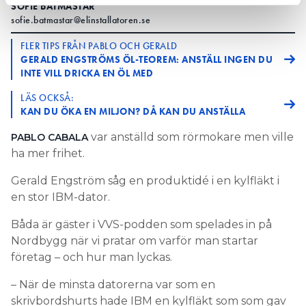
SOFIE BÅTMÄSTAR
sofie.batmastar@elinstallatoren.se
FLER TIPS FRÅN PABLO OCH GERALD
GERALD ENGSTRÖMS ÖL-TEOREM: ANSTÄLL INGEN DU
INTE VILL DRICKA EN ÖL MED
LÄS OCKSÅ:
KAN DU ÖKA EN MILJON? DÅ KAN DU ANSTÄLLA
var anställd som rörmokare men ville
PABLO CABALA
ha mer frihet.
Gerald Engström såg en produktidé i en kylfläkt i
en stor IBM-dator.
Båda är gäster i VVS-podden som spelades in på
Nordbygg när vi pratar om varför man startar
företag – och hur man lyckas.
– När de minsta datorerna var som en
skrivbordshurts hade IBM en kylfläkt som som gav