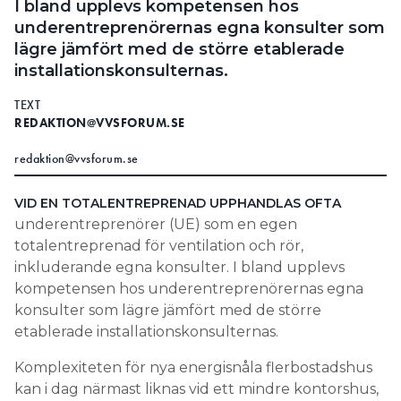
I bland upplevs kompetensen hos
Information om GDPR
underentreprenörernas egna konsulter som
lägre jämfört med de större etablerade
Search for:
installationskonsulternas.
TEXT
REDAKTION@VVSFORUM.SE
SEARCH
redaktion@vvsforum.se
VID EN TOTALENTREPRENAD UPPHANDLAS OFTA
under­entreprenörer (UE) som en egen
totalentreprenad för ventilation och rör,
inkluderande egna konsulter. I bland upplevs
kompetensen hos underentreprenörernas egna
konsulter som lägre jämfört med de större
etablerade installationskonsulternas.
Komplexiteten för nya energisnåla flerbostadshus
kan i dag närmast liknas vid ett mindre kontorshus,