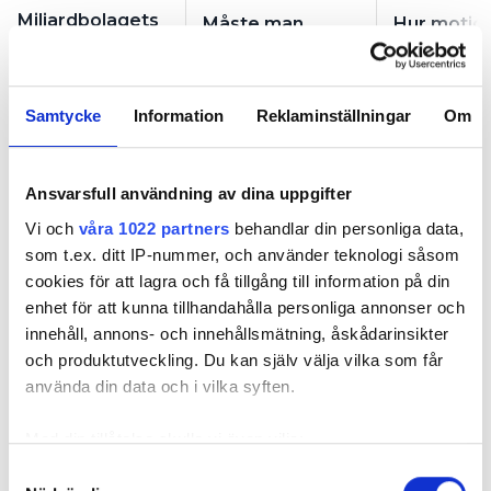
Miljardbolagets
Måste man
Hur motio
grundare: ”Det
släppa på
man
blev en
systemtrycket
golvvärmev
framgång väldigt
när man mäter
bäst?
snabbt”
förtrycket i
Samtycke
Information
Reklaminställningar
Om
expansionskärlet?
Ansvarsfull användning av dina uppgifter
Vi och
våra 1022 partners
behandlar din personliga data,
som t.ex. ditt IP-nummer, och använder teknologi såsom
Miljardbolagets grundare: ”Det
cookies för att lagra och få tillgång till information på din
enhet för att kunna tillhandahålla personliga annonser och
blev en framgång väldigt
innehåll, annons- och innehållsmätning, åskådarinsikter
snabbt”
och produktutveckling. Du kan själv välja vilka som får
använda din data och i vilka syften.
PUBLICERAD
11 JUN 2026, 05:00
Med din tillåtelse skulle vi även vilja:
Samla in information om din geografiska plats
Samtyckesval