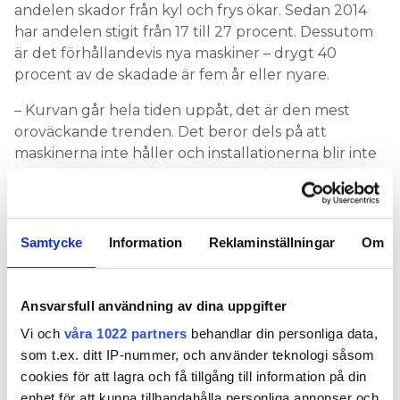
andelen skador från kyl och frys ökar. Sedan 2014
har andelen stigit från 17 till 27 procent. Dessutom
är det förhållandevis nya maskiner – drygt 40
procent av de skadade är fem år eller nyare.
– Kurvan går hela tiden uppåt, det är den mest
oroväckande trenden. Det beror dels på att
maskinerna inte håller och installationerna blir inte
bra. Men det är inte bara vattenanslutna kylar och
frysar som går sönder, säger Thomas Helmerson.
I 76 procent av de rapporterade skadorna fanns
Samtycke
Information
Reklaminställningar
Om
dessutom tätskikt eller underlägg under kyl eller
frys och ändå uppstod skada av utläckande vatten.
Ansvarsfull användning av dina uppgifter
– Antingen är det felmonterat eller håller inte
måttet. Det här är något vi måste titta närmare på,
Vi och
våra 1022 partners
behandlar din personliga data,
säger Thomas Helmerson.
som t.ex. ditt IP-nummer, och använder teknologi såsom
cookies för att lagra och få tillgång till information på din
Även 2019 uppstod många skador på nyare
enhet för att kunna tillhandahålla personliga annonser och