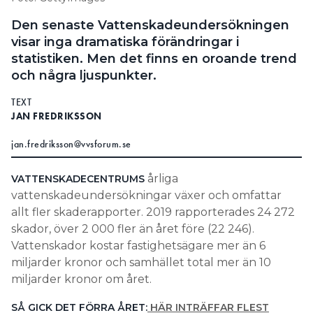
Information om GDPR
Den senaste Vattenskadeundersökningen
visar inga dramatiska förändringar i
Search for:
statistiken. Men det finns en oroande trend
och några ljuspunkter.
TEXT
SEARCH
JAN FREDRIKSSON
jan.fredriksson@vvsforum.se
årliga
VATTENSKADECENTRUMS
vattenskadeundersökningar växer och omfattar
allt fler skaderapporter. 2019 rapporterades 24 272
skador, över 2 000 fler än året före (22 246).
Vattenskador kostar fastighetsägare mer än 6
miljarder kronor och samhället total mer än 10
miljarder kronor om året.
SÅ GICK DET FÖRRA ÅRET:
HÄR INTRÄFFAR FLEST