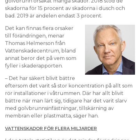
golvbrunn orsakat många skador. 2018 stod de
skadorna för 15 procent av skadorna i dusch och
bad. 2019 är andelen endast 3 procent.
Det kan finnas flera orsaker
till förändringen, menar
Thomas Helmerson från
Vattenskadecentrum, bland
annat beror det på vem som
fyller i skaderapporten.
– Det har säkert blivit bättre
eftersom det varit så stor koncentration på allt som
rör installationer i våtrummen. Där har allt blivit
bättre när man lärt sig, tidigare har det varit slarv
med golvbrunnsinfästningar, tillskärning av
membran eller plastmatta, säger han.
VATTENSKADOR FÖR FLERA MILJARDER