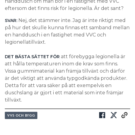
handdusch om man bor i en fastighet med VVC
eftersom det finns risk för legionella. Är det sant?
Nej, det stämmer inte. Jag är inte riktigt med
SVAR:
på hur det skulle kunna finnas ett samband mellan
en handdusch i en fastighet med VVC och
legionellatillväxt.
att förebygga legionella är
DET BÄSTA SÄTTET FÖR
att hålla temperaturen inom de krav som finns.
Vissa gummimaterial kan främja tillväxt och därför
är det viktigt att använda typgodkända produkter.
Detta för att vara säker på att exempelvis en
duschslang är gjort i ett material som inte främjar
tillväxt.
VVS OCH BYGG