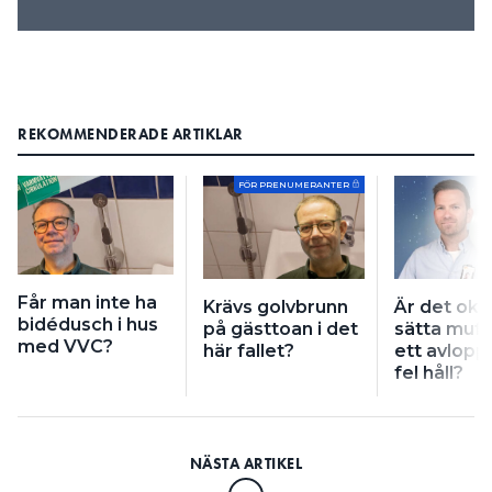
REKOMMENDERADE ARTIKLAR
FÖR PRENUMERANTER
Får man inte ha
Krävs golvbrunn
Är det okej
bidédusch i hus
på gästtoan i det
sätta muff
med VVC?
här fallet?
ett avlopp
fel håll?