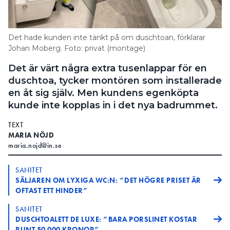
Information om GDPR
Search for:
Det hade kunden inte tänkt på om duschtoan, förklarar
Johan Moberg. Foto: privat (montage)
Det är värt några extra tusenlappar för en
SEARCH
duschtoa, tycker montören som installerade
en åt sig själv. Men kundens egenköpta
kunde inte kopplas in i det nya badrummet.
TEXT
MARIA NÖJD
maria.nojd@in.se
SANITET
SÄLJAREN OM LYXIGA WC:N: ”DET HÖGRE PRISET ÄR
OFTAST ETT HINDER”
SANITET
DUSCHTOALETT DE LUXE: ”BARA PORSLINET KOSTAR
RUNT 50 000 KRONOR”