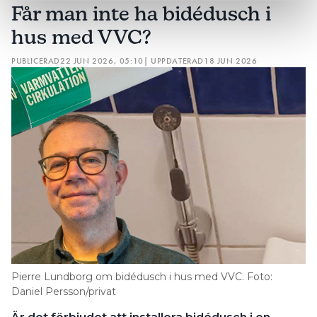
Får man inte ha bidédusch i
hus med VVC?
PUBLICERAD
22 JUN 2026, 05:10
| UPPDATERAD
18 JUN 2026
Pierre Lundborg om bidédusch i hus med VVC. Foto:
Daniel Persson/privat