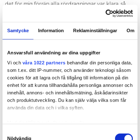
det för mig förrän alla rördragningar var klara, så
den kunde jag inte koppla in. Kunden tänkte inte
på att det krävdes extra vatten till spolfunktionen
så det fick bli en vanlig wc i stället.
Samtycke
Information
Reklaminställningar
Om
VVS OCH BYGG
Ansvarsfull användning av dina uppgifter
Vi och
våra 1022 partners
behandlar din personliga data,
Nyhetsbrev
som t.ex. ditt IP-nummer, och använder teknologi såsom
Prenumerera på vårt nyhetsbrev och få nyheter, tips
cookies för att lagra och få tillgång till information på din
och bevakningar rakt ner i inkorgen
enhet för att kunna tillhandahålla personliga annonser och
innehåll, annons- och innehållsmätning, åskådarinsikter
och produktutveckling. Du kan själv välja vilka som får
använda din data och i vilka syften.
Med din tillåtelse skulle vi även vilja:
Samla in information om din geografiska plats
Samtyckesval
Nödvändig
som kan ha en noggrannhet på upp till flera meter