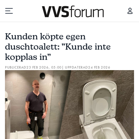
KUNDEN KÖPTE EGEN DUSCHTOALETT: ”KUNDE INTE KOPPLAS IN”
FÅR
Kunden köpte egen
Prenumerera
duschtoalett: ”Kunde inte
kopplas in”
Hantera prenumeration
PUBLICERAD
23 FEB 2026, 05:00
| UPPDATERAD
24 FEB 2026
Lediga jobb
Annonsera
Läs E-tidningen
Om tidningen
Kontakt