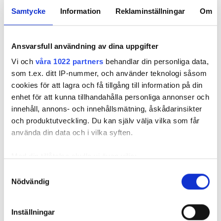
Samtycke
Information
Reklaminställningar
Om
Nyhetsbrev
Prenumerera på vårt nyhetsbrev och få nyheter, tips
och bevakningar rakt ner i inkorgen
Ansvarsfull användning av dina uppgifter
Vi och
våra 1022 partners
behandlar din personliga data,
som t.ex. ditt IP-nummer, och använder teknologi såsom
cookies för att lagra och få tillgång till information på din
enhet för att kunna tillhandahålla personliga annonser och
innehåll, annons- och innehållsmätning, åskådarinsikter
och produktutveckling. Du kan själv välja vilka som får
använda din data och i vilka syften.
Med din tillåtelse skulle vi även vilja:
Samla in information om din geografiska plats
REKOMMENDERADE ARTIKLAR
Samtyckesval
Nödvändig
som kan ha en noggrannhet på upp till flera meter
Identifiera din enhet genom att aktivt skanna den
för specifika kännetecken (fingeravtryck)
Inställningar
Ta reda på mer om hur dina personliga uppgifter