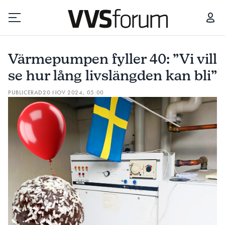
VÄRMEPUMPEN FYLLER 40: ”VI VILL SE HUR LÅNG LIVSLÄNGDEN KAN BLI”
Värmepumpen fyller 40: ”Vi vill
Prenumerera
se hur lång livslängden kan bli”
PUBLICERAD
20 NOV 2024, 05:00
Hantera prenumeration
Lediga jobb
Annonsera
Läs E-tidningen
Om tidningen
Kontakt