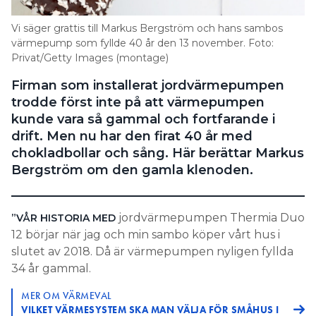
Information om GDPR
Vi säger grattis till Markus Bergström och hans sambos
Search for:
värmepump som fyllde 40 år den 13 november. Foto:
Privat/Getty Images (montage)
Firman som installerat jordvärmepumpen
trodde först inte på att värmepumpen
SEARCH
kunde vara så gammal och fortfarande i
drift. Men nu har den firat 40 år med
chokladbollar och sång. Här berättar Markus
Bergström om den gamla klenoden.
jordvärmepumpen Thermia Duo
”VÅR HISTORIA MED
12 börjar när jag och min sambo köper vårt hus i
slutet av 2018. Då är värmepumpen nyligen fyllda
34 år gammal.
MER OM VÄRMEVAL
VILKET VÄRMESYSTEM SKA MAN VÄLJA FÖR SMÅHUS I