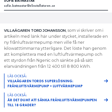
SOFIE BÅTMÄSTAR
sofie.batmastar@elinstallatoren.se
, som vi skriver om i
VILLAÄGAREN TORD JOHANSSON
artikeln med länk här under stycket, installerade en
ny frånluftsvärmepump men ville få ner
kilowatttimmarna ytterligare. Det löste han genom
att komplettera med en luftluftvärmepump och
ett styrdon från Ngenic och sänkte på så sätt
elanvändningen från 12 400 till 8 800 kWh.
LÄS OCKSÅ:
VILLAÄGAREN TORDS SUPERLÖSNING:
FRÅNLUFTSVÄRMEPUMP + LUFTVÄRMEPUMP
LÄS OCKSÅ:
ÄR DET DUMT ATT SÄNKA FRÅNLUFTSVÄRMEPUMPEN
TILL 18 GRADER?