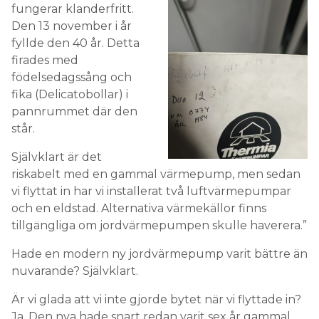
fungerar klanderfritt.
Den 13 november i år
fyllde den 40 år. Detta
firades med
födelsedagssång och
fika (Delicatobollar) i
pannrummet där den
står.
Självklart är det
riskabelt med en gammal värmepump, men sedan
vi flyttat in har vi installerat två luftvärmepumpar
och en eldstad. Alternativa värmekällor finns
tillgängliga om jordvärmepumpen skulle haverera.”
Hade en modern ny jordvärmepump varit bättre än
nuvarande? Självklart.
Är vi glada att vi inte gjorde bytet när vi flyttade in?
Ja. Den nya hade snart redan varit sex år gammal,