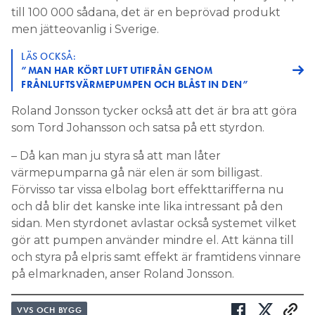
till 100 000 sådana, det är en beprövad produkt
men jätteovanlig i Sverige.
LÄS OCKSÅ:
”MAN HAR KÖRT LUFT UTIFRÅN GENOM
FRÅNLUFTSVÄRMEPUMPEN OCH BLÅST IN DEN”
Roland Jonsson tycker också att det är bra att göra
som Tord Johansson och satsa på ett styrdon.
– Då kan man ju styra så att man låter
värmepumparna gå när elen är som billigast.
Förvisso tar vissa elbolag bort effekttarifferna nu
och då blir det kanske inte lika intressant på den
sidan. Men styrdonet avlastar också systemet vilket
gör att pumpen använder mindre el. Att känna till
och styra på elpris samt effekt är framtidens vinnare
på elmarknaden, anser Roland Jonsson.
VVS OCH BYGG