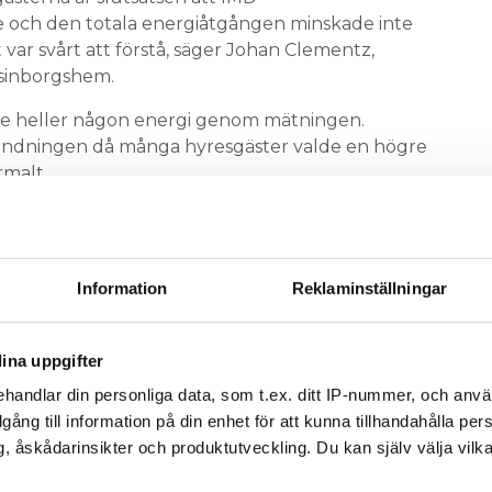
e och den totala energiåtgången minskade inte
 var svårt att förstå, säger Johan Clementz,
lsinborgshem.
te heller någon energi genom mätningen.
ändningen då många hyresgäster valde en högre
malt.
 GRANNARNAS VÄRME”
MON SIGGELSTEN, LEKTOR I BYGGTEKNIK VID MALMÖ
som forskar kring IMD, är också
IVERSITET,
Information
Reklaminställningar
eptisk till värmemätning.
Mina och flera andra forskares studier visar på
ina uppgifter
rmeströmmar av betydande storlek. Lägenheter
handlar din personliga data, som t.ex. ditt IP-nummer, och anv
d en gynnsam position kan få hela sitt
illgång till information på din enhet för att kunna tillhandahålla pe
rmebehov tillgodosett från grannarna. Under
, åskådarinsikter och produktutveckling. Du kan själv välja vilk
ssa förutsättningar kan lägenheter bli debiterade
t dubbla jämfört med den faktiska användningen.