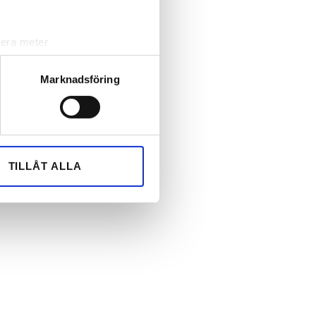
lera meter
ryck)
ljsektionen
. Du kan ändra
Marknadsföring
andahålla funktioner för
n information från din enhet
 tur kombinera informationen
TILLÅT ALLA
deras tjänster.