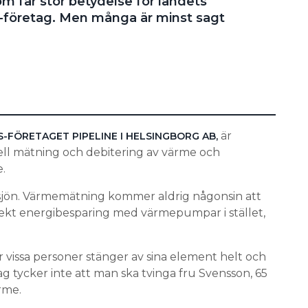
om får stor betydelse för landets
-företag. Men många är minst sagt
är
-FÖRETAGET PIPELINE I HELSINGBORG AB,
duell mätning och debitering av värme och
.
i sjön. Värmemätning kommer aldrig någonsin att
irekt energibesparing med värmepumpar i stället,
 vissa personer stänger av sina element helt och
g tycker inte att man ska tvinga fru Svensson, 65
rme.