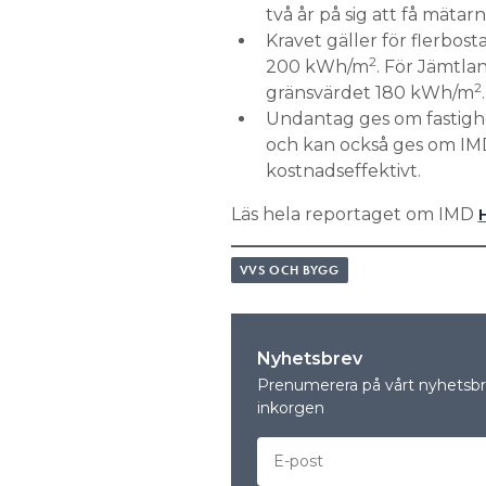
två år på sig att få mätarn
Kravet gäller för flerbos
2
200 kWh/m
. För Jämtla
2
gränsvärdet 180 kWh/m
.
Undantag ges om fastighe
och kan också ges om IMD
kostnadseffektivt.
Läs hela reportaget om IMD
VVS OCH BYGG
Nyhetsbrev
Prenumerera på vårt nyhetsbre
inkorgen