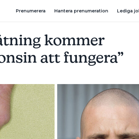
GERA”
ÄR DET VÄRT ATT SATSA PÅ FRÅNLUFTSVÄRMEPUMP OC
Prenumerera
Hantera prenumeration
Lediga j
tning kommer
onsin att fungera”