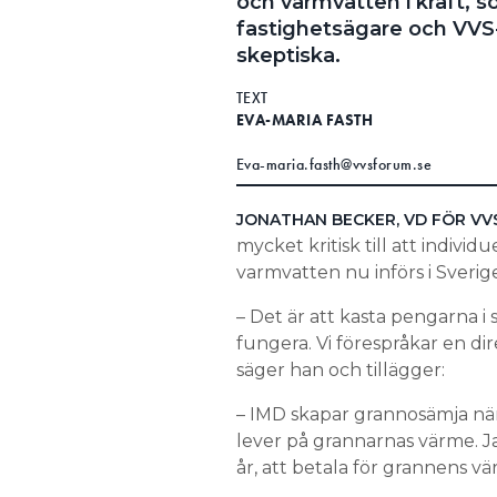
och varmvatten i kraft, s
fastighetsägare och VVS
skeptiska.
TEXT
EVA-MARIA FASTH
Eva-maria.fasth@vvsforum.se
JONATHAN BECKER, VD FÖR VVS
mycket kritisk till att indivi
varmvatten nu införs i Sverige
– Det är att kasta pengarna 
fungera. Vi förespråkar en d
säger han och tillägger:
– IMD skapar grannosämja när
lever på grannarnas värme. Ja
år, att betala för grannens vä