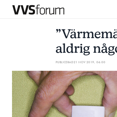
”VÄRMEMÄTNING KOMMER ALDRIG NÅGONSIN ATT FUN
”Värmemä
Prenumerera
aldrig någ
Hantera prenumeration
PUBLICERAD
21 NOV 2019, 06:00
Lediga jobb
Annonsera
Läs E-tidningen
Om tidningen
Kontakt