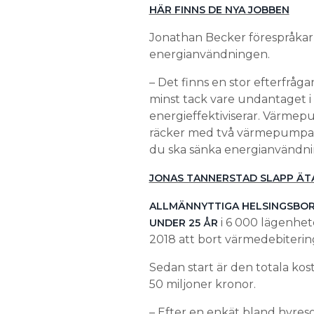
HÄR FINNS DE NYA JOBBEN
Jonathan Becker förespråkar 
energianvändningen.
– Det finns en stor efterfrå
minst tack vare undantaget i
energieffektiviserar. Värmep
räcker med två värmepumpar t
du ska sänka energianvändni
JONAS TANNERSTAD SLAPP ÄT
ALLMÄNNYTTIGA HELSINGSBOR
i 6 000 lägenhe
UNDER 25 ÅR
2018 att bort värmedebiterin
Sedan start är den totala kos
50 miljoner kronor.
– Efter en enkät bland hyresg