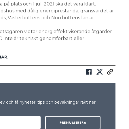
a på plats och 1 juli 2021 ska det vara klart.
tadshus med dålig energiprestanda, gränsvärdet är
nds, Västerbottens och Norrbottens län är
tsägaren vidtar energieffektiviserande åtgärder
 inte är tekniskt genomförbart eller
HÄR.
v och få nyheter, tips och bevakningar rakt ner i