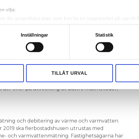
nal på 100 procent, säger han och pekar på att
n vilja:
solerade byggnader.
om din geografiska plats som kan ha en noggrannhet på upp till f
genom att aktivt skanna den för specifika kännetecken (fingeravt
erat hålls värmen kvar bättre inom byggnaden och
nas ut mellan lägenheterna genom
rsonliga uppgifter behandlas och ställ in dina preferenser i
deta
Inställningar
Statistik
n.
ke när som helst från cookie-förklaringen.
däremot kan bli att man skyndar på
 TROR HAN
e för att anpassa innehållet och annonserna till användarna, tillh
 av värmepumpar för att komma under gränsen.
vår trafik. Vi vidarebefordrar även sådana identifierare och anna
nnons- och analysföretag som vi samarbetar med. Dessa kan i sin
TILLÅT URVAL
nkt att värmen får ett pris. Men, till vilket pris?
har tillhandahållit eller som de har samlat in när du har använt 
 mäta rätt? Annars så kan man lägga pengarna på
rder eller på utveckling av bättre mätmetoder,
 mätning och debitering av värme och varmvatten.
 2019 ska flerbostadshusen utrustas med
me- och varmvattenmätning. Fastighetsägarna har