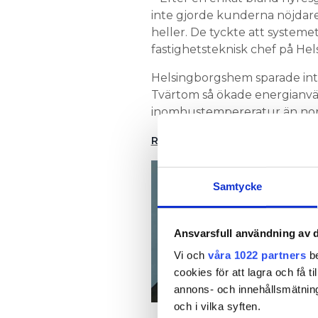
inte gjorde kunderna nöjdar
heller. De tyckte att systemet
fastighetsteknisk chef på He
Helsingborgshem sparade in
Tvärtom så ökade energianv
inomhustempereratur än nor
RASAR MOT IMD: “VI BETALAR
SI
UN
Samtycke
sk
– 
Ansvarsfull användning av d
vä
Vi och
våra 1022 partners
be
me
cookies för att lagra och få t
vä
annons- och innehållsmätning
vi
och i vilka syften.
de