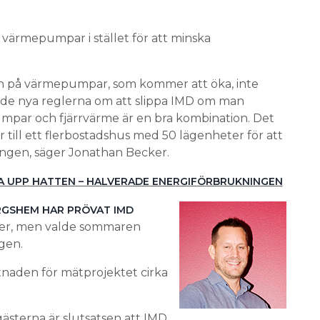
värmepumpar i stället för att minska
gan på värmepumpar, som kommer att öka, inte
 de nya reglerna om att slippa IMD om man
umpar och fjärrvärme är en bra kombination. Det
ill ett flerbostadshus med 50 lägenheter för att
ngen, säger Jonathan Becker.
A UPP HATTEN – HALVERADE ENERGIFÖRBRUKNINGEN
GSHEM HAR PRÖVAT IMD
ter, men valde sommaren
gen.
tnaden för mätprojektet cirka
ästerna är slutsatsen att IMD