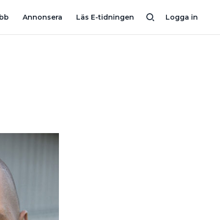
H LUFTVÄRMEPUMP?
VILLAÄGAREN TORDS SUPERLÖSNING: FR
obb
Annonsera
Läs E-tidningen
Logga in