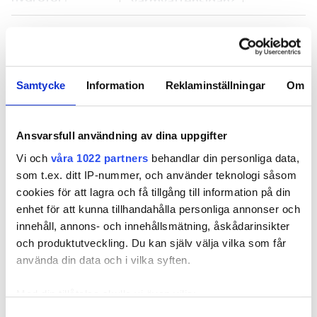
varmvattensidan?
Samtycke
Information
Reklaminställningar
Om
Ska man montera vattenfiltret
före eller efter hydrofor?
Ansvarsfull användning av dina uppgifter
Vi och
våra 1022 partners
behandlar din personliga data,
PUBLICERAD
3 JUN 2026, 08:51
som t.ex. ditt IP-nummer, och använder teknologi såsom
cookies för att lagra och få tillgång till information på din
enhet för att kunna tillhandahålla personliga annonser och
innehåll, annons- och innehållsmätning, åskådarinsikter
och produktutveckling. Du kan själv välja vilka som får
använda din data och i vilka syften.
Med din tillåtelse skulle vi även vilja:
Samla in information om din geografiska plats
Samtyckesval