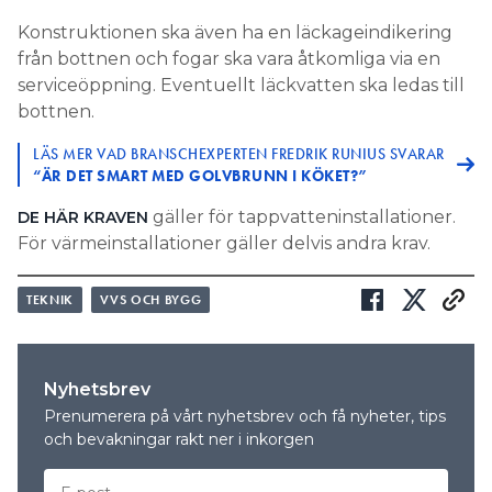
Konstruktionen ska även ha en läckageindikering
från bottnen och fogar ska vara åtkomliga via en
serviceöppning. Eventuellt läckvatten ska ledas till
bottnen.
LÄS MER VAD BRANSCHEXPERTEN FREDRIK RUNIUS SVARAR
“ÄR DET SMART MED GOLVBRUNN I KÖKET?”
gäller för tappvatteninstallationer.
DE HÄR KRAVEN
För värmeinstallationer gäller delvis andra krav.
TEKNIK
VVS OCH BYGG
Nyhetsbrev
Prenumerera på vårt nyhetsbrev och få nyheter, tips
och bevakningar rakt ner i inkorgen