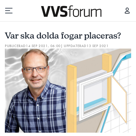
VAR SKA DOLDA FOGAR PLACERAS?
Var ska dolda fogar placeras?
Prenumerera
PUBLICERAD
14 SEP 2021, 06:00
| UPPDATERAD
13 SEP 2021
Hantera prenumeration
Lediga jobb
Annonsera
Läs E-tidningen
Om tidningen
Kontakt