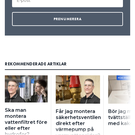
REKOMMENDERADE ARTIKLAR
FÖR PRENU
Ska man
Får jag montera
Bör jag m
montera
säkerhetsventilen
tvättställ i 
vattenfiltret före
direkt efter
med kakel
eller efter
värmepump på
hydrofor?