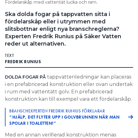
Fördelarskåp med vattentät lucka och ram.
Information om GDPR
Ska dolda fogar på tappvatten sitta i
Search for:
fördelarskåp eller i utrymmen med
slitsbottnar enligt nya branschreglerna?
Experten Fredrik Runius på Säker Vatten
reder ut alternativen.
SEARCH
TEXT
FREDRIK RUNIUS
tappvattenledningar kan placeras
DOLDA FOGAR PÅ
i en prefabricerad konstruktion eller ovan undertak
i rum med vattentätt golv. En prefabricerad
konstruktion kan till exempel vara ett fördelarskåp.
BRANSCHEXPERTEN FREDRIK RUNIUS FÖRKLARAR
”HJÄLP, DET FLYTER UPP I GOLVBRUNNEN NÄR MAN
SPOLAR I TOALETTEN!”
Med en annan verifierad konstruktion menas