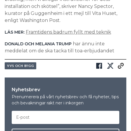
installation och skötsel”, skriver Nancy Spector,
kurator på Guggenheim i ett mejl till Vita Huset,
enligt Washington Post.
Framtidens badrum fyllt med teknik
LÄS MER:
har ännu inte
DONALD OCH MELANIA TRUMP
meddelat om de ska tacka till toa-erbjudandet
VVS OCH BYGG
Nyhetsbrev
Prenumerera på vårt nyhetsbrev och få nyheter, tips
och bevakningar rakt ner i inkorgen