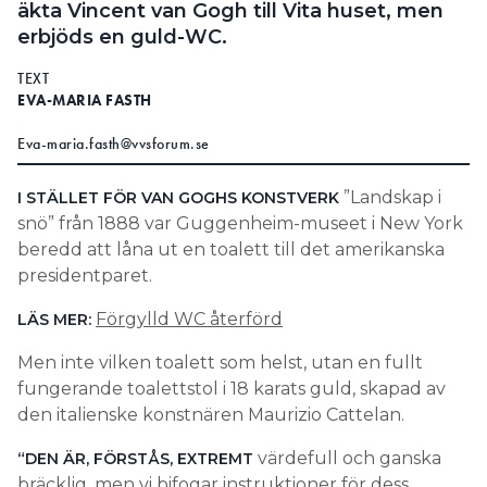
äkta Vincent van Gogh till Vita huset, men
Information om GDPR
erbjöds en guld-WC.
Search for:
TEXT
EVA-MARIA FASTH
Eva-maria.fasth@vvsforum.se
SEARCH
”Landskap i
I STÄLLET FÖR VAN GOGHS KONSTVERK
snö” från 1888 var Guggenheim-museet i New York
beredd att låna ut en toalett till det amerikanska
presidentparet.
Förgylld WC återförd
LÄS MER:
Men inte vilken toalett som helst, utan en fullt
fungerande toalettstol i 18 karats guld, skapad av
den italienske konstnären Maurizio Cattelan.
värdefull och ganska
“DEN ÄR, FÖRSTÅS, EXTREMT
bräcklig, men vi bifogar instruktioner för dess