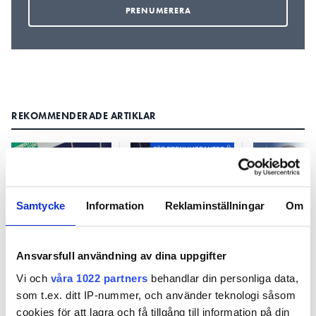
REKOMMENDERADE ARTIKLAR
FÖR PRENUMERANTER
Samtycke
Information
Reklaminställningar
Om
Får man inte ha
Krävs golvbrunn
Är det okej
bidédusch i hus
på gästtoan i det
sätta muff
med VVC?
här fallet?
ett avlopp
Ansvarsfull användning av dina uppgifter
fel håll?
Vi och
våra 1022 partners
behandlar din personliga data,
som t.ex. ditt IP-nummer, och använder teknologi såsom
cookies för att lagra och få tillgång till information på din