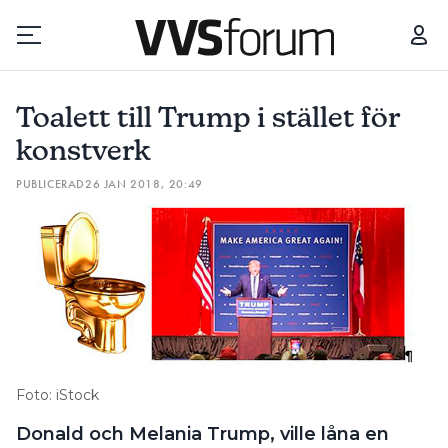
TOALETT TILL TRUMP I STÄLLET FÖR KONSTVERK
FÅR MAN IN
Toalett till Trump i stället för
Prenumerera
konstverk
PUBLICERAD
26 JAN 2018, 20:49
Hantera prenumeration
Lediga jobb
Annonsera
Läs E-tidningen
Foto: iStock
Om tidningen
Donald och Melania Trump, ville låna en
Kontakt