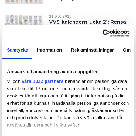
Information om GDPR
21 DEC 2025
Search for:
VVS-kalendern lucka 21: Rensa
eller döda gammalt hederligt
vattenlås?
SEARCH
Samtycke
Information
Reklaminställningar
Om
20 DEC 2025
VVS-kalendern lucka 20: Funkar
prima ett år senare
Ansvarsfull användning av dina uppgifter
Vi och
våra 1022 partners
behandlar din personliga data,
19 DEC 2025
som t.ex. ditt IP-nummer, och använder teknologi såsom
VVS-kalendern lucka 19: Verkar
cookies för att lagra och få tillgång till information på din
ju haft pressmaskin och
enhet för att kunna tillhandahålla personliga annonser och
bockverktyg
innehåll, annons- och innehållsmätning, åskådarinsikter
och produktutveckling. Du kan själv välja vilka som får
18 DEC 2025
använda din data och i vilka syften.
VVS-kalendern lucka 18: Hmm …
blandaren är 120cc men dagens