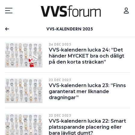
VVS-KALENDERN 2025
Prenumerera
24 DEC 2025
VVS-kalendern lucka 24: ”Det
händer MYCKET bra och dåligt
Hantera prenumeration
på den korta sträckan”
Lediga jobb
23 DEC 2025
VVS-kalendern lucka 23: ”Finns
Annonsera
garanterat mer liknande
dragningar”
Läs E-tidningen
22 DEC 2025
VVS-kalendern lucka 22: Smart
Om tidningen
platssparande placering eller
bara jävligt dumt?
Kontakt