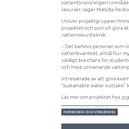
vattenförsörjningen i området
resurser, säger Matilda Perbo
Utöver projektgruppen finns d
projektet och som vill göra s
vattenresursteknik.
– Det behövs personer som vil
vattenkvantitet, alltså hur m
väldigt bra chans för studente
och med utmanande vattenpro
Intresserade av att göra exa
”sustainable water outtake”
Läs mer om projektet hos
Ing
FORSKNING OCH UTBILDNING