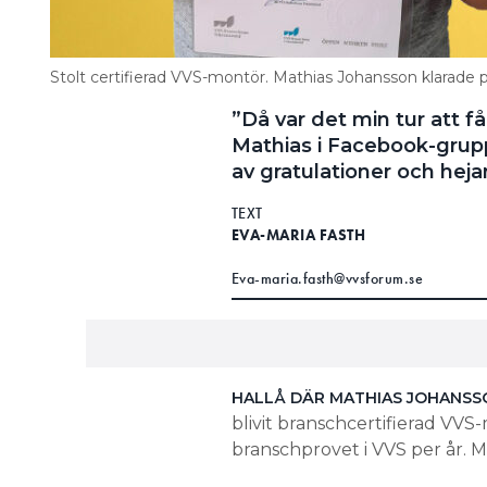
Stolt certifierad VVS-montör. Mathias Johansson klarade 
”Då var det min tur att f
Mathias i Facebook-gru
av gratulationer och heja
TEXT
EVA-MARIA FASTH
Eva-maria.fasth@vvsforum.se
HALLÅ DÄR MATHIAS JOHANSS
blivit branschcertifierad VV
branschprovet i VVS per år. Me