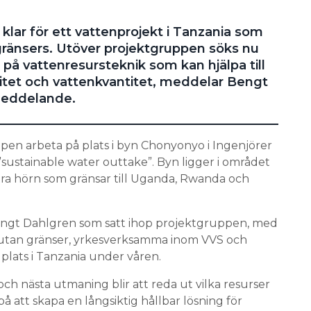
klar för ett vattenprojekt i Tanzania som
 gränsers. Utöver projektgruppen söks nu
på vattenresursteknik som kan hjälpa till
itet och vattenkvantitet, meddelar Bengt
meddelande.
en arbeta på plats i byn Chonyonyo i Ingenjörer
sustainable water outtake”. Byn ligger i området
ra hörn som gränsar till Uganda, Rwanda och
engt Dahlgren som satt ihop projektgruppen, med
utan gränser, yrkesverksamma inom VVS och
plats i Tanzania under våren.
ch nästa utmaning blir att reda ut vilka resurser
 på att skapa en långsiktig hållbar lösning för