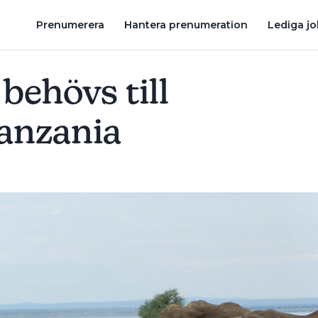
EN I VVS-YRKET ÄR DET ALLRA BÄSTA”
HAN ÄR LIKA STOR SOM
Prenumerera
Hantera prenumeration
Lediga j
behövs till
Tanzania