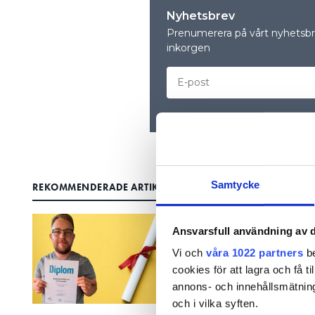
Nyhetsbrev
Prenumerera på vårt nyhetsbre
inkorgen
Samtycke
REKOMMENDERADE ARTIKLAR
Ansvarsfull användning av d
Vi och
våra 1022 partners
be
cookies för att lagra och få t
annons- och innehållsmätning
och i vilka syften.