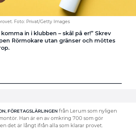
provet. Foto: Privat/Getty Images
å komma in i klubben – skål på er!” Skrev
ppen Rörmokare utan gränser och möttes
rop.
från Lerum som nyligen
ON, FÖRETAGSLÄRLINGEN
S-montör. Han är en av omkring 700 som gör
n det är långt ifrån alla som klarar provet.