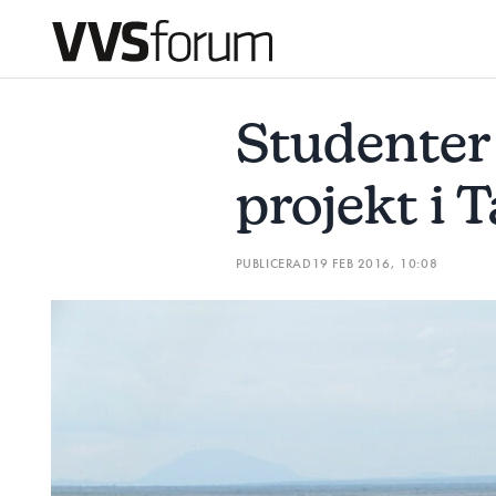
STUDENTER BEHÖVS TILL PROJEKT I TANZANIA
”FRIHET
Studenter 
Prenumerera
projekt i 
Hantera prenumeration
PUBLICERAD
19 FEB 2016, 10:08
Lediga jobb
Annonsera
Läs E-tidningen
Om tidningen
Kontakt