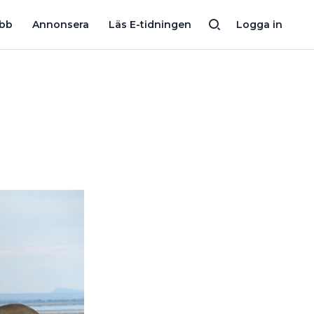
 ZLATAN
”JAG TRODDE INTE DET VAR MÖJLIGT MED MÖGEL I B
obb
Annonsera
Läs E-tidningen
Logga in