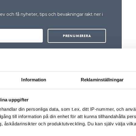
v och få nyheter, tips och bevakningar rakt ner i
Information
Reklaminställningar
ina uppgifter
handlar din personliga data, som t.ex. ditt IP-nummer, och anv
illgång till information på din enhet för att kunna tillhandahålla pe
, åskådarinsikter och produktutveckling. Du kan själv välja vilk