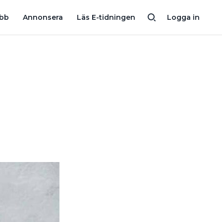
 VARA SNYGGT. PUNKT.”
MILJARDBOLAGETS GRUNDARE: ”DET
obb
Annonsera
Läs E-tidningen
Logga in