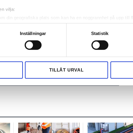
n vilja:
om din geografiska plats som kan ha en noggrannhet på upp till f
genom att aktivt skanna den för specifika kännetecken (fingeravt
rsonliga uppgifter behandlas och ställ in dina preferenser i
deta
Inställningar
Statistik
ke när som helst från cookie-förklaringen.
v och få nyheter, tips och bevakningar rakt ner i
e för att anpassa innehållet och annonserna till användarna, tillh
vår trafik. Vi vidarebefordrar även sådana identifierare och anna
nnons- och analysföretag som vi samarbetar med. Dessa kan i sin
TILLÅT URVAL
har tillhandahållit eller som de har samlat in när du har använt 