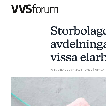
STORBOLAGET: ”VÅRA VS-AVDELNINGAR KAN UTFÖRA VIS
Storbolage
Prenumerera
avdelninga
Hantera prenumeration
vissa elar
Lediga jobb
PUBLICERAD
2 JUN 2026, 09:32
| UPPDA
Annonsera
Läs E-tidningen
Om tidningen
Kontakt