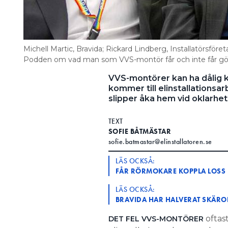
Michell Martic, Bravida; Rickard Lindberg, Installatörsföre
Podden om vad man som VVS-montör får och inte får göra
VVS-montörer kan ha dålig ko
kommer till elinstallationsa
slipper åka hem vid oklarhet
TEXT
SOFIE BÅTMÄSTAR
sofie.batmastar@elinstallatoren.se
LÄS OCKSÅ:
FÅR RÖRMOKARE KOPPLA LOSS E
LÄS OCKSÅ:
BRAVIDA HAR HALVERAT SKÄROL
oftast
DET FEL VVS-MONTÖRER