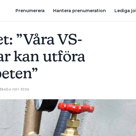
SA ELARBETEN”
”OM DU TITULERAR DIG RÖRMOKARE SKA DET
Prenumerera
Hantera prenumeration
Lediga j
t: ”Våra VS-
r kan utföra
beten”
TERAD
4 JUN 2026