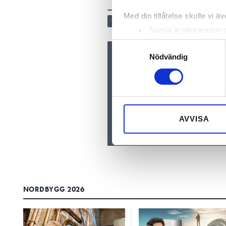
Med din tillåtelse skulle vi äve
VVS OCH BYGG
Samla in information 
Identifiera din enhet 
Samtyckesval
Ta reda på mer om hur dina pe
Nödvändig
Nyhetsbrev
eller dra tillbaka ditt samtyc
Prenumerera på vårt nyhetsbre
inkorgen
Vi använder enhetsidentifierar
sociala medier och analysera 
till de sociala medier och a
AVVISA
med annan information som du 
NORDBYGG 2026