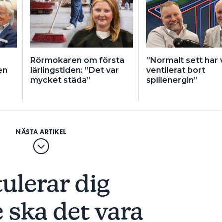
Rörmokaren om första
”Normalt sett har 
en
lärlingstiden: ”Det var
ventilerat bort
mycket städa”
spillenergin”
ulerar dig
 ska det vara