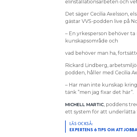
elinstallationsarbeten och vet 
Det säger Cecilia Axelsson, e
gästar VVS-podden live på 
– En yrkesperson behöver ta 
kunskapsområde och
vad behöver man ha, fortsätt
Rickard Lindberg, arbetsmiljö
podden, håller med Cecilia Ax
– Har man inte kunskap kring d
tänk ”men jag fixar det här”.
, poddens tred
MICHELL MARTIC
ett system för att underlätta
LÄS OCKSÅ:
EXPERTENS 6 TIPS OM ATT JOBB