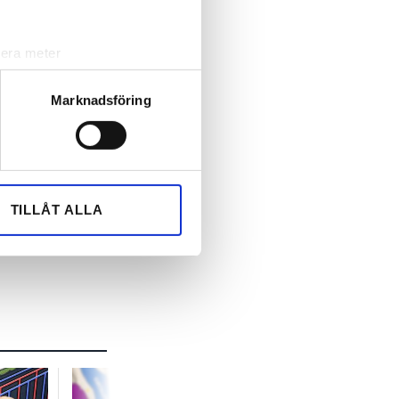
lera meter
ryck)
ljsektionen
. Du kan ändra
Marknadsföring
andahålla funktioner för
n information från din enhet
 tur kombinera informationen
TILLÅT ALLA
deras tjänster.