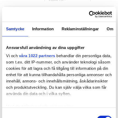
rann ut”
Samtycke
Information
Reklaminställningar
Om
Ventilationsjätte gör sig av
Ansvarsfull användning av dina uppgifter
med 180 anställda
Vi och
våra 1022 partners
behandlar din personliga data,
PUBLICERAD
28 NOV 2024, 10:04
som t.ex. ditt IP-nummer, och använder teknologi såsom
cookies för att lagra och få tillgång till information på din
enhet för att kunna tillhandahålla personliga annonser och
innehåll, annons- och innehållsmätning, åskådarinsikter
och produktutveckling. Du kan själv välja vilka som får
använda din data och i vilka syften.
Med din tillåtelse skulle vi även vilja:
Samla in information om din geografiska plats
Samtyckesval