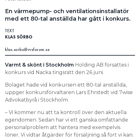
Information om GDPR
En värmepump- och ventilationsinstallatör
med ett 80-tal anställda har gått i konkurs.
Search for:
TEXT
KLAS SÖRBO
SEARCH
klas.sorbo@vvsforum.se
Varmt & skönt i Stockholm
Holding AB försattes i
konkurs vid Nacka tingsrätt den 26 juni.
Bolaget hade vid konkursen ett 80-tal anställda,
uppger konkursförvaltaren Lars Ehrstedt vid 7wise
Advokatbyrå i Stockholm.
– Vi kommer nu att ta kontroll över den aktuella
egendomen. Sedan har vi ett ganska omfattande
personalproblem att hantera med exempelvis
löner. Vi vidtar åtgärder för försäljning så fort vi kan.