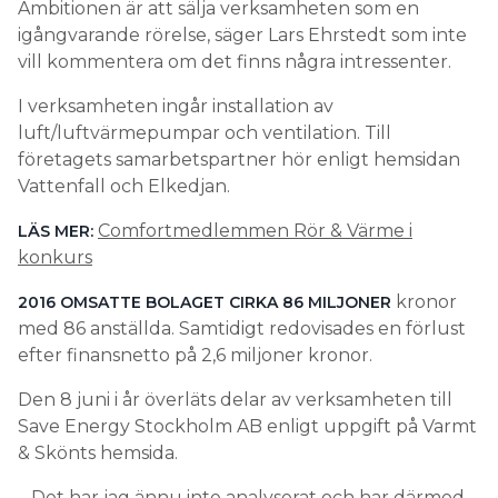
Ambitionen är att sälja verksamheten som en
igångvarande rörelse, säger Lars Ehrstedt som inte
vill kommentera om det finns några intressenter.
I verksamheten ingår installation av
luft/luftvärmepumpar och ventilation. Till
företagets samarbetspartner hör enligt hemsidan
Vattenfall och Elkedjan.
Comfortmedlemmen Rör & Värme i
LÄS MER:
konkurs
kronor
2016 OMSATTE BOLAGET CIRKA 86 MILJONER
med 86 anställda. Samtidigt redovisades en förlust
efter finansnetto på 2,6 miljoner kronor.
Den 8 juni i år överläts delar av verksamheten till
Save Energy Stockholm AB enligt uppgift på Varmt
& Skönts hemsida.
– Det har jag ännu inte analyserat och har därmed