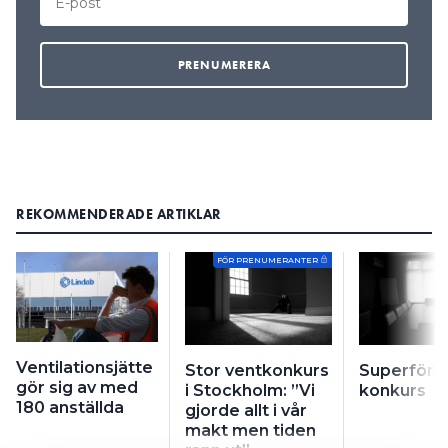
REKOMMENDERADE ARTIKLAR
FÖR PRENUMERANTER
Ventilationsjätte
Stor ventkonkurs
Superföret
gör sig av med
i Stockholm: ”Vi
konkurs
180 anställda
gjorde allt i vår
makt men tiden