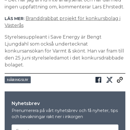
ingen uppfattning om, kommenterar Lars Ehrstedt.
Branddrabbat projekt för konkursbolag i
LÄS MER:
Västerås
Styrelsesuppleant i Save Energy är Bengt
Ljungdahl som också undertecknat
konkursansökan för Varmt & skönt. Han var fram till
den 25 juni styrelseledamot i det konkursdrabbade
bolaget.
NÄRINGSLIV
Nyhetsbrev
Prenumerera på vårt nyhetsbrev och få nyheter, tips
och bevakningar rakt ner i inkorgen