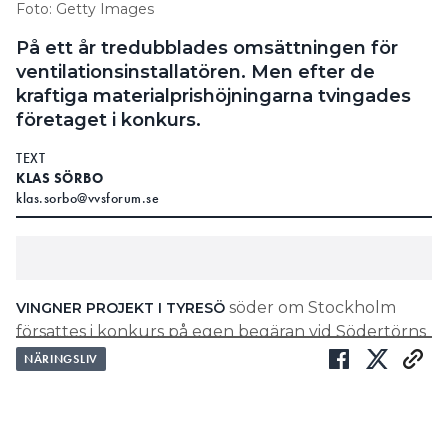
Foto: Getty Images
På ett år tredubblades omsättningen för
ventilationsinstallatören. Men efter de
kraftiga materialprishöjningarna tvingades
företaget i konkurs.
TEXT
KLAS SÖRBO
klas.sorbo@vvsforum.se
söder om Stockholm
VINGNER PROJEKT I TYRESÖ
försattes i konkurs på egen begäran vid Södertörns
tingsrätt den 28 augusti. Vid konkursen hade
NÄRINGSLIV
företaget sju anställda.
LÄS OCKSÅ:
RÖRFIRMA I KONKURS: ”VI FICK INTE IGENOM