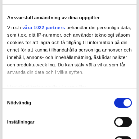
Ventilationsjätte gör sig av
Ansvarsfull användning av dina uppgifter
med 180 anställda
Vi och
våra 1022 partners
behandlar din personliga data,
PUBLICERAD
28 NOV 2024, 10:04
som t.ex. ditt IP-nummer, och använder teknologi såsom
cookies för att lagra och få tillgång till information på din
enhet för att kunna tillhandahålla personliga annonser och
innehåll, annons- och innehållsmätning, åskådarinsikter
och produktutveckling. Du kan själv välja vilka som får
använda din data och i vilka syften.
Med din tillåtelse skulle vi även vilja:
Samla in information om din geografiska plats
Samtyckesval
Nödvändig
som kan ha en noggrannhet på upp till flera meter
Identifiera din enhet genom att aktivt skanna den
för specifika kännetecken (fingeravtryck)
Inställningar
Ta reda på mer om hur dina personliga uppgifter
Lindab skär ner. Foto: Wikimedia Commons/News
behandlas och ställ in dina preferenser i
detaljsektionen
.
Øresund/Johan Wessman/CC BY 3.0/Getty Images