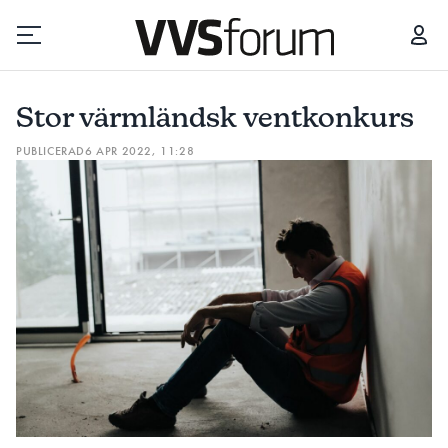
STOR VÄRMLÄNDSK VENTKONKURS
VENTILATIONSJÄTTE G
Stor värmländsk ventkonkurs
Prenumerera
PUBLICERAD
6 APR 2022, 11:28
Hantera prenumeration
Lediga jobb
Annonsera
Läs E-tidningen
Om tidningen
Kontakt