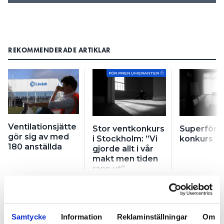
REKOMMENDERADE ARTIKLAR
FÖR PRENUMERANTER
Ventilationsjätte
Stor ventkonkurs
Superföret
gör sig av med
i Stockholm: ”Vi
konkurs
180 anställda
gjorde allt i vår
makt men tiden
rann ut”
Samtycke
Information
Reklaminställningar
Om