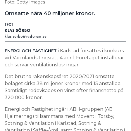
Foto: Getty Images
Information om GDPR
Omsatte nära 40 miljoner kronor.
Search for:
TEXT
KLAS SÖRBO
klas.sorbo@vvsforum.se
SEARCH
i Karlstad försattes i konkurs
ENERGI OCH FASTIGHET
vid Värmlands tingsrätt 4 april. Företaget installerar
och servar ventilationslösningar.
Det brutna räkenskapsåret 2020/2021 omsatte
bolaget cirka 38 miljoner kronor med 15 anställda.
Samtidigt redovisades en vinst efter finansnetto på
320 000 kronor.
Energi och Fastighet ingår i ABH-gruppen (AB
Hjalmerhag) tillsammans med Movent i Torsby,
Sotning & Ventilation i Karlstad, Sotning &
Ventilation i Säffle-Åmål samt Sotning & Ventilation i