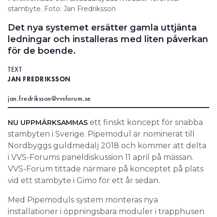
stambyte. Foto: Jan Fredriksson
Information om GDPR
Det nya systemet ersätter gamla uttjänta
Search for:
ledningar och installeras med liten påverkan
för de boende.
TEXT
SEARCH
JAN FREDRIKSSON
jan.fredriksson@vvsforum.se
ett finskt koncept för snabba
NU UPPMÄRKSAMMAS
stambyten i Sverige. Pipemodul är nominerat till
Nordbyggs guldmedalj 2018 och kommer att delta
i VVS-Forums paneldiskussion 11 april på mässan.
VVS-Forum tittade närmare på konceptet på plats
vid ett stambyte i Gimo för ett år sedan.
Med Pipemoduls system monteras nya
installationer i öppningsbara moduler i trapphusen