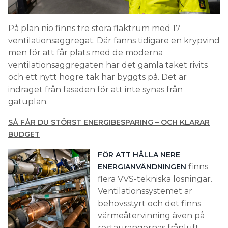
På plan nio finns tre stora fläktrum med 17
ventilationsaggregat. Där fanns tidigare en krypvind
men för att får plats med de moderna
ventilationsaggregaten har det gamla taket rivits
och ett nytt högre tak har byggts på. Det är
indraget från fasaden för att inte synas från
gatuplan.
SÅ FÅR DU STÖRST ENERGIBESPARING – OCH KLARAR
BUDGET
FÖR ATT HÅLLA NERE
finns
ENERGIANVÄNDNINGEN
flera VVS-tekniska lösningar.
Ventilationssystemet är
behovsstyrt och det finns
värmeåtervinning även på
restaurangernas frånluft.