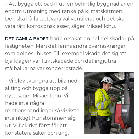
– Att bygga ett bad inuti en befintlig byggnad är en
enorm utmaning med tanke på klimatskärmen.
Den ska hålla tätt, vara väl ventilerat och det ska
vara rätt korrosionsklasser, säger Mikael Ichu.
hade orsakat en hel del skador på
DET GAMLA BADET
fastigheten. Men det fanns andra överraskningar
som doldes i huset. Till exempel visade det sig att
bjälklagen var fuktskadade och det ingjutna
stålbalkarna var sönderrostade.
– Vi blev tvungna att bila ned
allting och bygga upp på
nytt, säger Mikael Ichu. Vi
hade inte några
relationshandlingar så vi visste
inte riktigt hur stommen såg
ut. Vi fick riva först för att
konstatera saker och ting.