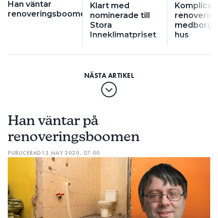
Han väntar
Klart med
Komplicer
renoveringsboomen
nominerade till
renovering
Stora
medborga
Inneklimatpriset
hus
Han väntar på
renoveringsboomen
PUBLICERAD
13 MAY 2020, 07:00