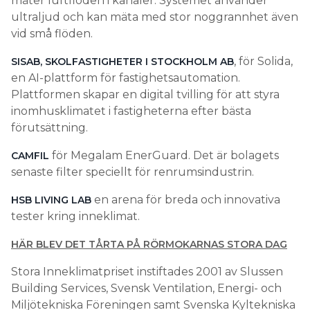
mäter luftflöden i kanaler. Systemet använder
ultraljud och kan mäta med stor noggrannhet även
vid små flöden.
, för Solida,
SISAB, SKOLFASTIGHETER I STOCKHOLM AB
en AI-plattform för fastighetsautomation.
Plattformen skapar en digital tvilling för att styra
inomhusklimatet i fastigheterna efter bästa
förutsättning.
för Megalam EnerGuard. Det är bolagets
CAMFIL
senaste filter speciellt för renrumsindustrin.
en arena för breda och innovativa
HSB LIVING LAB
tester kring inneklimat.
HÄR BLEV DET TÅRTA PÅ RÖRMOKARNAS STORA DAG
Stora Inneklimatpriset instiftades 2001 av Slussen
Building Services, Svensk Ventilation, Energi- och
Miljötekniska Föreningen samt Svenska Kyltekniska