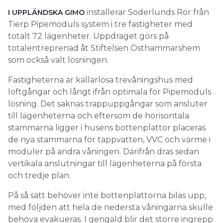
installerar Söderlunds Rör från
I UPPLÄNDSKA GIMO
Tierp Pipemoduls system i tre fastigheter med
totalt 72 lägenheter. Uppdraget görs på
totalentreprenad åt Stiftelsen Östhammarshem
som också valt lösningen.
Fastigheterna är källarlösa trevåningshus med
loftgångar och långt ifrån optimala för Pipemoduls
lösning. Det saknas trappuppgångar som ansluter
till lägenheterna och eftersom de horisontala
stammarna ligger i husens bottenplattor placeras
de nya stammarna för tappvatten, VVC och värme i
moduler på andra våningen. Därifrån dras sedan
vertikala anslutningar till lägenheterna på första
och tredje plan.
På så sätt behöver inte bottenplattorna bilas upp,
med följden att hela de nedersta våningarna skulle
behöva evakueras. I gengäld blir det större ingrepp