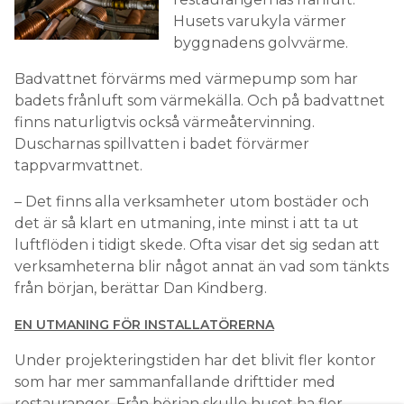
Husets varukyla värmer
byggnadens golvvärme.
Badvattnet förvärms med värmepump som har
badets frånluft som värmekälla. Och på badvattnet
finns naturligtvis också värmeåtervinning.
Duscharnas spillvatten i badet förvärmer
tappvarmvattnet.
– Det finns alla verksamheter utom bostäder och
det är så klart en utmaning, inte minst i att ta ut
luftflöden i tidigt skede. Ofta visar det sig sedan att
verksamheterna blir något annat än vad som tänkts
från början, berättar Dan Kindberg.
EN UTMANING FÖR INSTALLATÖRERNA
Under projekteringstiden har det blivit fler kontor
som har mer sammanfallande drifttider med
restauranger. Från början skulle huset ha fler