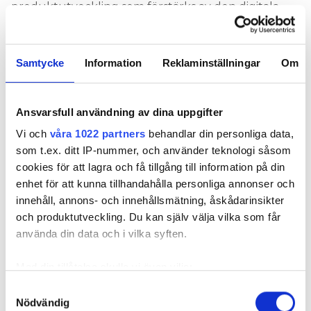
produktutveckling som förstärks av den digitala
branschen.
– Systemen vi installerar bör bli enklare att förstå för
Samtycke
Information
Reklaminställningar
Om
brukarna, och det gäller både nybyggnad och
renovering. BIM och IT-lösningar kommer att bli
viktiga delar i att lösa allt från vattenskador till
Ansvarsfull användning av dina uppgifter
ventilation och rätt hantering av installationerna
och att minska riskerna.
Vi och
våra 1022 partners
behandlar din personliga data,
som t.ex. ditt IP-nummer, och använder teknologi såsom
DRÖMSCENARIO FÖR ESKILSTUNAFÖRETAGET
cookies för att lagra och få tillgång till information på din
SMARTFONT:
TILLUFTSSKANALER PÅ GAMLA FASADEN
enhet för att kunna tillhandahålla personliga annonser och
HALVERADE ENERGIANVÄNDNING
innehåll, annons- och innehållsmätning, åskådarinsikter
och produktutveckling. Du kan själv välja vilka som får
forskning kring renovering
DET HAR GJORTS EN DEL
använda din data och i vilka syften.
de senaste fem–tio åren. Ett av de projekt som
Dennis Johansson lyfter fram är forskarmiljön Siren
Med din tillåtelse skulle vi även vilja:
och antologin ”Hållbar renovering ur ett
Samla in information om din geografiska plats
Samtyckesval
helhetsperspektiv”. Där finns också verktyget Siren-
Nödvändig
som kan ha en noggrannhet på upp till flera meter
processen som kan hjälpa fastighetsägare att fatta