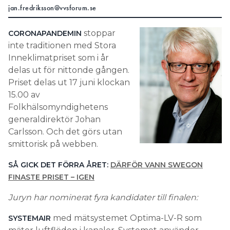
jan.fredriksson@vvsforum.se
stoppar
CORONAPANDEMIN
inte traditionen med Stora
Inneklimatpriset som i år
delas ut för nittonde gången.
Priset delas ut 17 juni klockan
15.00 av
Folkhälsomyndighetens
generaldirektör Johan
Carlsson. Och det görs utan
smittorisk på webben.
SÅ GICK DET FÖRRA ÅRET:
DÄRFÖR VANN SWEGON
FINASTE PRISET – IGEN
Juryn har nominerat fyra kandidater till finalen:
med mätsystemet Optima-LV-R som
SYSTEMAIR