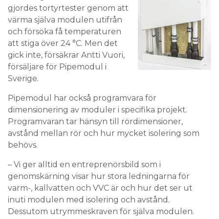
gjordes tortyrtester genom att
värma själva modulen utifrån
och försöka få temperaturen
att stiga över 24 °C. Men det
gick inte, försäkrar Antti Vuori,
försäljare för Pipemodul i
Sverige.
Pipemodul har också programvara för
dimensionering av moduler i specifika projekt.
Programvaran tar hänsyn till rördimensioner,
avstånd mellan rör och hur mycket isolering som
behövs.
– Vi ger alltid en entreprenörsbild som i
genomskärning visar hur stora ledningarna för
varm-, kallvatten och VVC är och hur det ser ut
inuti modulen med isolering och avstånd.
Dessutom utrymmeskraven för själva modulen.