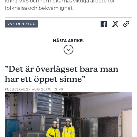
kring VVS och rörmokarnas viktiga arbete för
folkhälsa och bekvämlighet.
VVS OCH BYGG
”Det är överlägset bara man
har ett öppet sinne”
PUBLICERAD
27 AUG 2019, 13:40