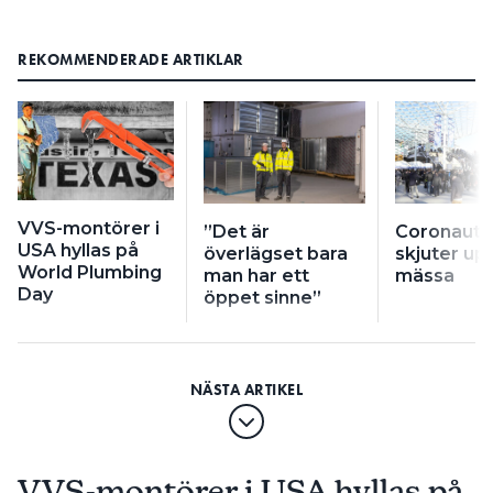
REKOMMENDERADE ARTIKLAR
VVS-montörer i
”Det är
Coronautb
USA hyllas på
överlägset bara
skjuter up
World Plumbing
man har ett
mässa
Day
öppet sinne”
VVS-montörer i USA hyllas på