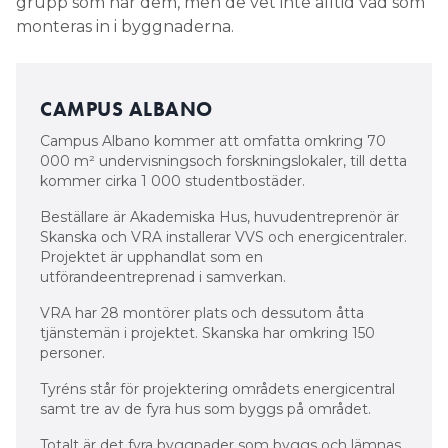
grupp som har dem, men de vet inte alltid vad som
monteras in i byggnaderna.
CAMPUS ALBANO
Campus Albano kommer att omfatta omkring 70
000 m² undervisningsoch forskningslokaler, till detta
kommer cirka 1 000 studentbostäder.
Beställare är Akademiska Hus, huvudentreprenör är
Skanska och VRA installerar VVS och energicentraler.
Projektet är upphandlat som en
utförandeentreprenad i samverkan.
VRA har 28 montörer plats och dessutom åtta
tjänstemän i projektet. Skanska har omkring 150
personer.
Tyréns står för projektering områdets energicentral
samt tre av de fyra hus som byggs på området.
Totalt är det fyra byggnader som byggs och lämnas