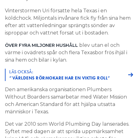
Vinterstormen Uri försatte hela Texas i en
köldchock. Miljontals invånare fick fly från sina hem
efter att vattenledningar sprängts sönder av
isproppar och vattnet forsat ut i bostaden.
blev utan el och
ÖVER FYRA MILJONER HUSHÅLL
värme i ovädrets spår och flera Texasbor frös ihjäl i
sina hem och bilar i kylan.
LÄS OCKSÅ:
”VÄRLDENS RÖRMOKARE HAR EN VIKTIG ROLL”
Den amerikanska organisationen Plumbers
Without Boarders samarbetar med Water Mission
och American Standard för att hjälpa utsatta
människor i Texas.
Det var 2010 som World Plumbing Day lanserades.
Syftet med dagen är att sprida uppmärksamhet