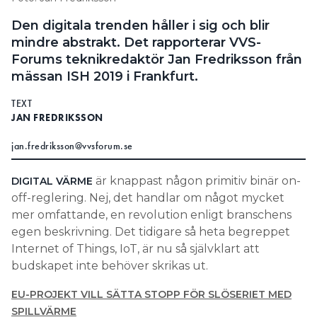
Information om GDPR
Den digitala trenden håller i sig och blir
mindre abstrakt. Det rapporterar VVS-
Search for:
Forums teknikredaktör Jan Fredriksson från
mässan ISH 2019 i Frankfurt.
TEXT
SEARCH
JAN FREDRIKSSON
jan.fredriksson@vvsforum.se
är knappast någon primitiv binär on-
DIGITAL VÄRME
off-reglering. Nej, det handlar om något mycket
mer omfattande, en revolution enligt branschens
egen beskrivning. Det tidigare så heta begreppet
Internet of Things, IoT, är nu så självklart att
budskapet inte behöver skrikas ut.
EU-PROJEKT VILL SÄTTA STOPP FÖR SLÖSERIET MED
SPILLVÄRME