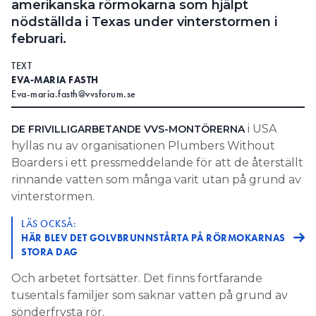
amerikanska rörmokarna som hjälpt
nödställda i Texas under vinterstormen i
februari.
TEXT
EVA-MARIA FASTH
Eva-maria.fasth@vvsforum.se
i USA
DE FRIVILLIGARBETANDE VVS-MONTÖRERNA
hyllas nu av organisationen Plumbers Without
Boarders i ett pressmeddelande för att de återställt
rinnande vatten som många varit utan på grund av
vinterstormen.
LÄS OCKSÅ:
HÄR BLEV DET GOLVBRUNNSTÅRTA PÅ RÖRMOKARNAS
STORA DAG
Och arbetet fortsätter. Det finns fortfarande
tusentals familjer som saknar vatten på grund av
sönderfrysta rör.