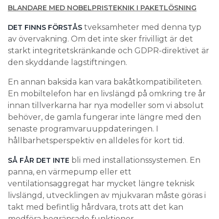
BLANDARE MED NOBELPRISTEKNIK I PAKETLÖSNING
tveksamheter med denna typ
DET FINNS FÖRSTÅS
av övervakning. Om det inte sker frivilligt är det
starkt integritetskränkande och GDPR-direktivet är
den skyddande lagstiftningen.
En annan baksida kan vara bakåtkompatibiliteten.
En mobiltelefon har en livslängd på omkring tre år
innan tillverkarna har nya modeller som vi absolut
behöver, de gamla fungerar inte längre med den
senaste programvaruuppdateringen. I
hållbarhetsperspektiv en alldeles för kort tid.
bli med installationssystemen. En
SÅ FÅR DET INTE
panna, en värmepump eller ett
ventilationsaggregat har mycket längre teknisk
livslängd, utvecklingen av mjukvaran måste göras i
takt med befintlig hårdvara, trots att det kan
medföra begränsade funktioner.