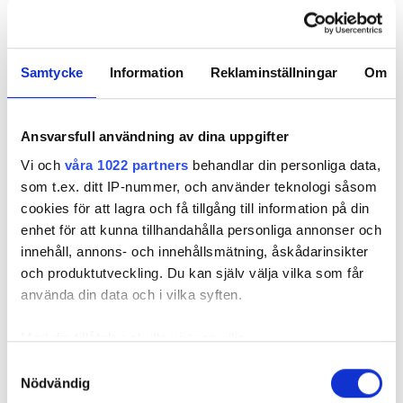
– Det här projektet går hela
vägen. Vi har ritat i den
digitaliserade världen och vi
Samtycke
Information
Reklaminställningar
Om
ska besikta i den digitaliserade
världen. Däremellan har vi
byggt i den. Ute på bygget
Ansvarsfull användning av dina uppgifter
finns det inte en
Vi och
våra 1022 partners
behandlar din personliga data,
ritningsgalge som ligger och
som t.ex. ditt IP-nummer, och använder teknologi såsom
skräpar någonstans, det är kul, säger Thomas
cookies för att lagra och få tillgång till information på din
Eriksson.
enhet för att kunna tillhandahålla personliga annonser och
innehåll, annons- och innehållsmätning, åskådarinsikter
Hos VRA har alla montörer varsin iPad, inhyrd
och produktutveckling. Du kan själv välja vilka som får
personal får dela parvis. Aktuella ritningar och 3D-
använda din data och i vilka syften.
modell finns tillgänglig via Autodesks
molnbaserade mjukvara BIM 360. För några år
Med din tillåtelse skulle vi även vilja:
sedan skulle det inte ha varit möjligt.
Samla in information om din geografiska plats
Samtyckesval
– En standard-iPad kostar 3 000 kronor. Men hur
Nödvändig
som kan ha en noggrannhet på upp till flera meter
många miljoner kronor skulle kopieringskostnaden