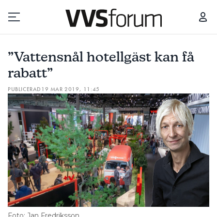
”VATTENSNÅL HOTELLGÄST KAN FÅ RABATT”
”Vattensnål hotellgäst kan få
Prenumerera
rabatt”
PUBLICERAD
19 MAR 2019, 11:45
Hantera prenumeration
Lediga jobb
Annonsera
Läs E-tidningen
Om tidningen
Kontakt
Foto: Jan Fredriksson