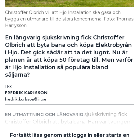
Information om GDPR
Christoffer Olbrich vill att Hjo Installation ska gasa och
Search for:
bygga en utmanare till de stora koncernerna. Foto: Thomas
Harrysson
En långvarig sjukskrivning fick Christoffer
Olbrich att byta bana och köpa Elektrobyrån
SEARCH
i Hjo. Det gick sådär att ta det lugnt. Nu är
planen är att köpa 50 företag till. Men varför
är Hjo Installation så populära bland
säljarna?
TEXT
FREDRIK KARLSSON
fredrik.karlsson@in.se
sjukskrivning fick
EN UTMATTNING OCH LÅNGVARIG
Christoffer Olbrich att byta bana. Han var tvungen
att ta det lugnare. Nu åker han land och rike runt
Fortsätt läsa genom att logga in eller starta en
och köper bolag. 50 stycken på tre år – och lika