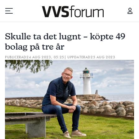
SKULLE TA DET LUGNT – KÖPTE 49 BOLAG PÅ TRE ÅR
Skulle ta det lugnt – köpte 49
Prenumerera
bolag på tre år
PUBLICERAD
24 AUG 2023, 05:25
| UPPDATERAD
25 AUG 2023
Hantera prenumeration
Lediga jobb
Annonsera
Läs E-tidningen
Om tidningen
Kontakt